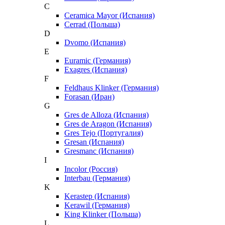
C
Ceramica Mayor (Испания)
Cerrad (Польша)
D
Dvomo (Испания)
E
Euramic (Германия)
Exagres (Испания)
F
Feldhaus Klinker (Германия)
Forasan (Иран)
G
Gres de Alloza (Испания)
Gres de Aragon (Испания)
Gres Tejo (Португалия)
Gresan (Испания)
Gresmanc (Испания)
I
Incolor (Россия)
Interbau (Германия)
K
Kerastep (Испания)
Kerawil (Германия)
King Klinker (Польша)
L