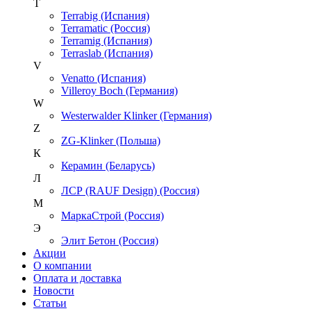
T
Terrabig (Испания)
Terramatic (Россия)
Terramig (Испания)
Terraslab (Испания)
V
Venatto (Испания)
Villeroy Boch (Германия)
W
Westerwalder Klinker (Германия)
Z
ZG-Klinker (Польша)
К
Керамин (Беларусь)
Л
ЛСР (RAUF Design) (Россия)
М
МаркаСтрой (Россия)
Э
Элит Бетон (Россия)
Акции
О компании
Оплата и доставка
Новости
Статьи