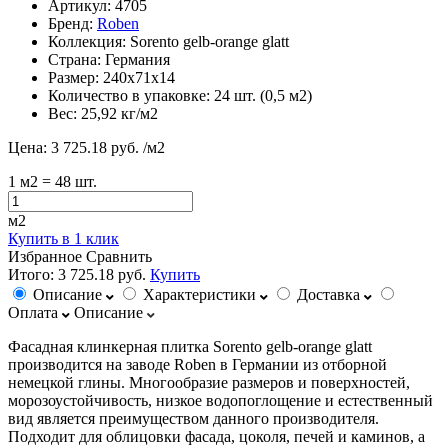
Артикул:
4705
Бренд:
Roben
Коллекция:
Sorento gelb-orange glatt
Страна:
Германия
Размер:
240х71х14
Количество в упаковке:
24 шт. (0,5 м2)
Вес:
25,92 кг/м2
Цена:
3 725.18 руб.
/м2
1
м2
= 48 шт.
м2
Купить в 1 клик
Избранное
Сравнить
Итого:
3 725.18 руб.
Купить
Описание
Характеристики
Доставка
Оплата
Описание
Фасадная клинкерная плитка Sorento gelb-orange glatt
производится на заводе Roben в Германии из отборной
немецкой глины. Многообразие размеров и поверхностей,
морозоустойчивость, низкое водопоглощение и естественный
вид является преимуществом данного производителя.
Подходит для облицовки фасада, цоколя, печей и каминов, а