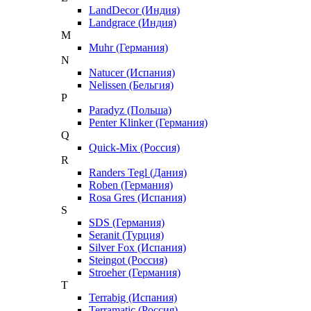
LandDecor (Индия)
Landgrace (Индия)
M
Muhr (Германия)
N
Natucer (Испания)
Nelissen (Бельгия)
P
Paradyz (Польша)
Penter Klinker (Германия)
Q
Quick-Mix (Россия)
R
Randers Tegl (Дания)
Roben (Германия)
Rosa Gres (Испания)
S
SDS (Германия)
Seranit (Турция)
Silver Fox (Испания)
Steingot (Россия)
Stroeher (Германия)
T
Terrabig (Испания)
Terramatic (Россия)