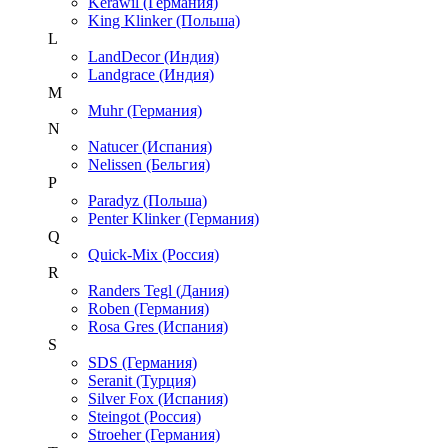
Kerawil (Германия)
King Klinker (Польша)
L
LandDecor (Индия)
Landgrace (Индия)
M
Muhr (Германия)
N
Natucer (Испания)
Nelissen (Бельгия)
P
Paradyz (Польша)
Penter Klinker (Германия)
Q
Quick-Mix (Россия)
R
Randers Tegl (Дания)
Roben (Германия)
Rosa Gres (Испания)
S
SDS (Германия)
Seranit (Турция)
Silver Fox (Испания)
Steingot (Россия)
Stroeher (Германия)