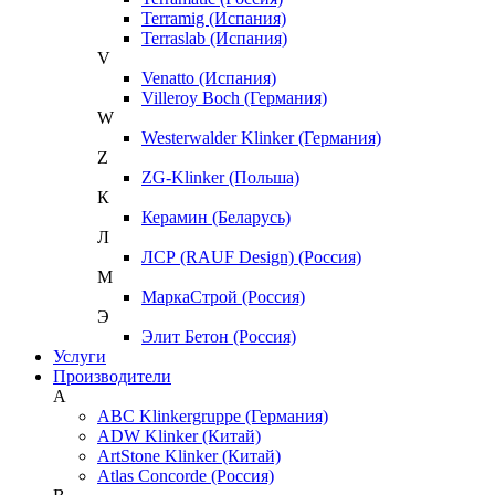
Terramig (Испания)
Terraslab (Испания)
V
Venatto (Испания)
Villeroy Boch (Германия)
W
Westerwalder Klinker (Германия)
Z
ZG-Klinker (Польша)
К
Керамин (Беларусь)
Л
ЛСР (RAUF Design) (Россия)
М
МаркаСтрой (Россия)
Э
Элит Бетон (Россия)
Услуги
Производители
A
ABC Klinkergruppe (Германия)
ADW Klinker (Китай)
ArtStone Klinker (Китай)
Atlas Concorde (Россия)