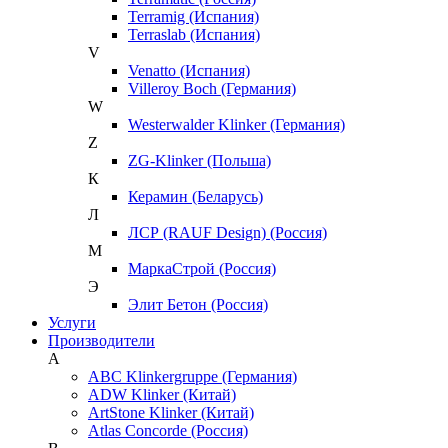
Terramig (Испания)
Terraslab (Испания)
V
Venatto (Испания)
Villeroy Boch (Германия)
W
Westerwalder Klinker (Германия)
Z
ZG-Klinker (Польша)
К
Керамин (Беларусь)
Л
ЛСР (RAUF Design) (Россия)
М
МаркаСтрой (Россия)
Э
Элит Бетон (Россия)
Услуги
Производители
A
ABC Klinkergruppe (Германия)
ADW Klinker (Китай)
ArtStone Klinker (Китай)
Atlas Concorde (Россия)