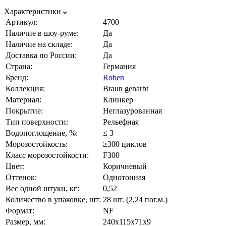
Характеристики
Артикул:
4700
Наличие в шоу-руме:
Да
Наличие на складе:
Да
Доставка по России:
Да
Страна:
Германия
Бренд:
Roben
Коллекция:
Braun genarbt
Материал:
Клинкер
Покрытие:
Неглазурованная
Тип поверхности:
Рельефная
Водопоглощение, %:
≤ 3
Морозостойкость:
≥300 циклов
Класс морозостойкости:
F300
Цвет:
Коричневый
Оттенок:
Однотонная
Вес одной штуки, кг:
0,52
Количество в упаковке, шт:
28 шт. (2,24 пог.м.)
Формат:
NF
Размер, мм:
240х115х71х9