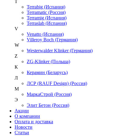
T
Terrabig (Испания)
Terramatic (Россия)
Terramig (Испания)
Terraslab (Испания)
V
Venatto (Испания)
Villeroy Boch (Германия)
W
Westerwalder Klinker (Германия)
Z
ZG-Klinker (Польша)
К
Керамин (Беларусь)
Л
ЛСР (RAUF Design) (Россия)
М
МаркаСтрой (Россия)
Э
Элит Бетон (Россия)
Акции
О компании
Оплата и доставка
Новости
Статьи