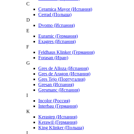
C
Ceramica Mayor (Испания)
Cerrad (Польша)
D
Dvomo (Испания)
E
Euramic (Германия)
Exagres (Испания)
F
Feldhaus Klinker (Германия)
Forasan (Иран)
G
Gres de Alloza (Испания)
Gres de Aragon (Испания)
Gres Tejo (Португалия)
Gresan (Испания)
Gresmanc (Испания)
I
Incolor (Россия)
Interbau (Германия)
K
Kerastep (Испания)
Kerawil (Германия)
King Klinker (Польша)
L