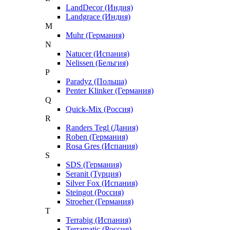
LandDecor (Индия)
Landgrace (Индия)
M
Muhr (Германия)
N
Natucer (Испания)
Nelissen (Бельгия)
P
Paradyz (Польша)
Penter Klinker (Германия)
Q
Quick-Mix (Россия)
R
Randers Tegl (Дания)
Roben (Германия)
Rosa Gres (Испания)
S
SDS (Германия)
Seranit (Турция)
Silver Fox (Испания)
Steingot (Россия)
Stroeher (Германия)
T
Terrabig (Испания)
Terramatic (Россия)