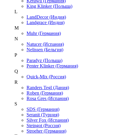
Kerawil (Германия)
King Klinker (Польша)
L
LandDecor (Индия)
Landgrace (Индия)
M
Muhr (Германия)
N
Natucer (Испания)
Nelissen (Бельгия)
P
Paradyz (Польша)
Penter Klinker (Германия)
Q
Quick-Mix (Россия)
R
Randers Tegl (Дания)
Roben (Германия)
Rosa Gres (Испания)
S
SDS (Германия)
Seranit (Турция)
Silver Fox (Испания)
Steingot (Россия)
Stroeher (Германия)