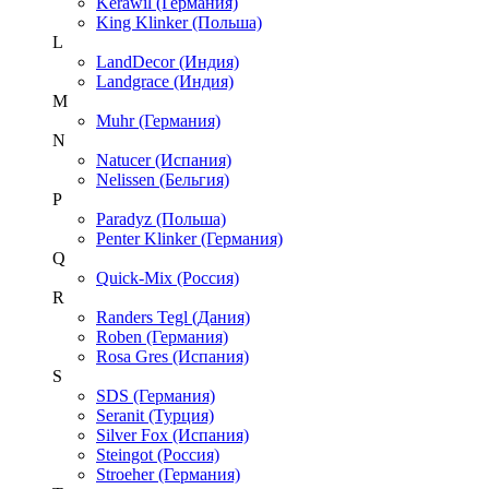
Kerawil (Германия)
King Klinker (Польша)
L
LandDecor (Индия)
Landgrace (Индия)
M
Muhr (Германия)
N
Natucer (Испания)
Nelissen (Бельгия)
P
Paradyz (Польша)
Penter Klinker (Германия)
Q
Quick-Mix (Россия)
R
Randers Tegl (Дания)
Roben (Германия)
Rosa Gres (Испания)
S
SDS (Германия)
Seranit (Турция)
Silver Fox (Испания)
Steingot (Россия)
Stroeher (Германия)