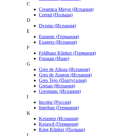
C
Ceramica Mayor (Испания)
Cerrad (Польша)
D
Dvomo (Испания)
E
Euramic (Германия)
Exagres (Испания)
F
Feldhaus Klinker (Германия)
Forasan (Иран)
G
Gres de Alloza (Испания)
Gres de Aragon (Испания)
Gres Tejo (Португалия)
Gresan (Испания)
Gresmanc (Испания)
I
Incolor (Россия)
Interbau (Германия)
K
Kerastep (Испания)
Kerawil (Германия)
King Klinker (Польша)
L