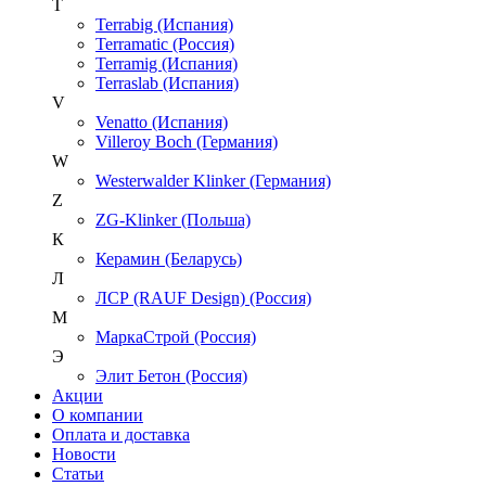
T
Terrabig (Испания)
Terramatic (Россия)
Terramig (Испания)
Terraslab (Испания)
V
Venatto (Испания)
Villeroy Boch (Германия)
W
Westerwalder Klinker (Германия)
Z
ZG-Klinker (Польша)
К
Керамин (Беларусь)
Л
ЛСР (RAUF Design) (Россия)
М
МаркаСтрой (Россия)
Э
Элит Бетон (Россия)
Акции
О компании
Оплата и доставка
Новости
Статьи