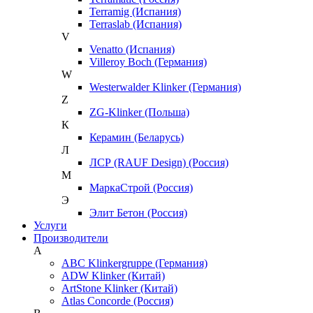
Terramig (Испания)
Terraslab (Испания)
V
Venatto (Испания)
Villeroy Boch (Германия)
W
Westerwalder Klinker (Германия)
Z
ZG-Klinker (Польша)
К
Керамин (Беларусь)
Л
ЛСР (RAUF Design) (Россия)
М
МаркаСтрой (Россия)
Э
Элит Бетон (Россия)
Услуги
Производители
A
ABC Klinkergruppe (Германия)
ADW Klinker (Китай)
ArtStone Klinker (Китай)
Atlas Concorde (Россия)