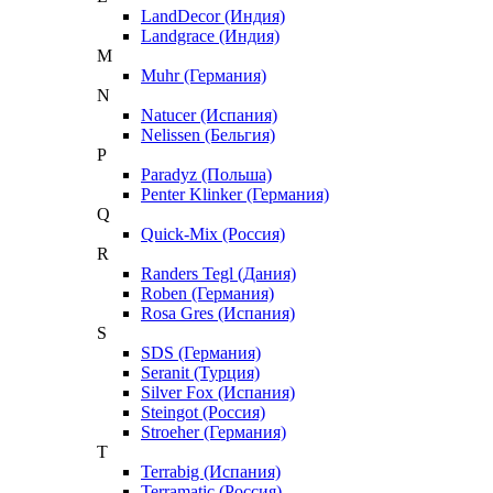
LandDecor (Индия)
Landgrace (Индия)
M
Muhr (Германия)
N
Natucer (Испания)
Nelissen (Бельгия)
P
Paradyz (Польша)
Penter Klinker (Германия)
Q
Quick-Mix (Россия)
R
Randers Tegl (Дания)
Roben (Германия)
Rosa Gres (Испания)
S
SDS (Германия)
Seranit (Турция)
Silver Fox (Испания)
Steingot (Россия)
Stroeher (Германия)
T
Terrabig (Испания)
Terramatic (Россия)