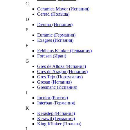
C
Ceramica Mayor (Испания)
Cerrad (Польша)
D
Dvomo (Испания)
E
Euramic (Германия)
Exagres (Испания)
F
Feldhaus Klinker (Германия)
Forasan (Иран)
G
Gres de Alloza (Испания)
Gres de Aragon (Испания)
Gres Tejo (Португалия)
Gresan (Испания)
Gresmanc (Испания)
I
Incolor (Россия)
Interbau (Германия)
K
Kerastep (Испания)
Kerawil (Германия)
King Klinker (Польша)
L