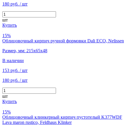
180 руб.
/ шт
шт
Купить
15%
Облицовочный кирпич ручной формовки Dali ECO, Nelissen
Размер, мм: 215х65х48
В наличии
153 руб.
/ шт
180 руб.
/ шт
шт
Купить
15%
Облицовочный клинкерный кирпич пустотелый K377WDF
Lava maron rustico, Feldhaus Klinker