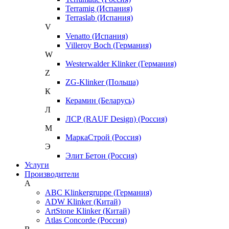
Terramig (Испания)
Terraslab (Испания)
V
Venatto (Испания)
Villeroy Boch (Германия)
W
Westerwalder Klinker (Германия)
Z
ZG-Klinker (Польша)
К
Керамин (Беларусь)
Л
ЛСР (RAUF Design) (Россия)
М
МаркаСтрой (Россия)
Э
Элит Бетон (Россия)
Услуги
Производители
A
ABC Klinkergruppe (Германия)
ADW Klinker (Китай)
ArtStone Klinker (Китай)
Atlas Concorde (Россия)