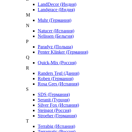
LandDecor (Индия)
Landgrace (Индия)
M
Muhr (Германия)
N
Natucer (Испания)
Nelissen (Бельгия)
P
Paradyz (Польша)
Penter Klinker (Германия)
Q
Quick-Mix (Россия)
R
Randers Tegl (Дания)
Roben (Германия)
Rosa Gres (Испания)
S
SDS (Германия)
Seranit (Турция)
Silver Fox (Испания)
Steingot (Россия)
Stroeher (Германия)
T
Terrabig (Испания)
Terramatic (Россия)