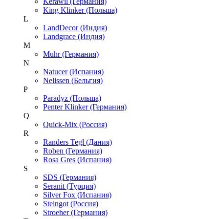
Kerawil (Германия)
King Klinker (Польша)
L
LandDecor (Индия)
Landgrace (Индия)
M
Muhr (Германия)
N
Natucer (Испания)
Nelissen (Бельгия)
P
Paradyz (Польша)
Penter Klinker (Германия)
Q
Quick-Mix (Россия)
R
Randers Tegl (Дания)
Roben (Германия)
Rosa Gres (Испания)
S
SDS (Германия)
Seranit (Турция)
Silver Fox (Испания)
Steingot (Россия)
Stroeher (Германия)