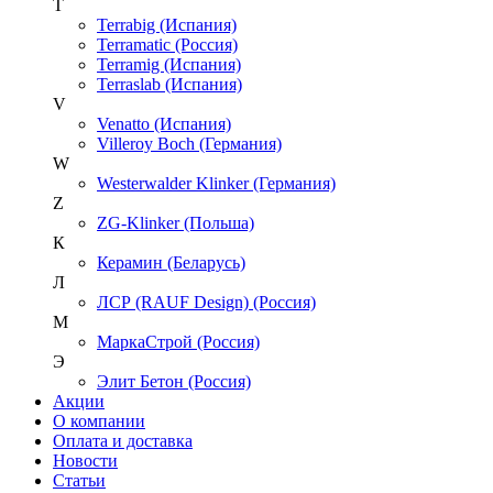
T
Terrabig (Испания)
Terramatic (Россия)
Terramig (Испания)
Terraslab (Испания)
V
Venatto (Испания)
Villeroy Boch (Германия)
W
Westerwalder Klinker (Германия)
Z
ZG-Klinker (Польша)
К
Керамин (Беларусь)
Л
ЛСР (RAUF Design) (Россия)
М
МаркаСтрой (Россия)
Э
Элит Бетон (Россия)
Акции
О компании
Оплата и доставка
Новости
Статьи