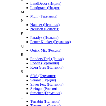
LandDecor (Индия)
Landgrace (Индия)
M
Muhr (Германия)
N
Natucer (Испания)
Nelissen (Бельгия)
P
Paradyz (Польша)
Penter Klinker (Германия)
Q
Quick-Mix (Россия)
R
Randers Tegl (Дания)
Roben (Германия)
Rosa Gres (Испания)
S
SDS (Германия)
Seranit (Турция)
Silver Fox (Испания)
Steingot (Россия)
Stroeher (Германия)
T
Terrabig (Испания)
Terramatic (Россия)