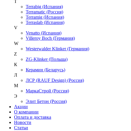
T
Terrabig (Испания)
Terramatic (Россия)
Terramig (Испания)
Terraslab (Испания)
V
Venatto (Испания)
Villeroy Boch (Германия)
W
Westerwalder Klinker (Германия)
Z
ZG-Klinker (Польша)
К
Керамин (Беларусь)
Л
ЛСР (RAUF Design) (Россия)
М
МаркаСтрой (Россия)
Э
Элит Бетон (Россия)
Акции
О компании
Оплата и доставка
Новости
Статьи