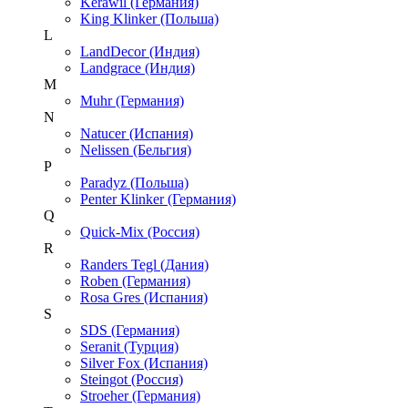
Kerawil (Германия)
King Klinker (Польша)
L
LandDecor (Индия)
Landgrace (Индия)
M
Muhr (Германия)
N
Natucer (Испания)
Nelissen (Бельгия)
P
Paradyz (Польша)
Penter Klinker (Германия)
Q
Quick-Mix (Россия)
R
Randers Tegl (Дания)
Roben (Германия)
Rosa Gres (Испания)
S
SDS (Германия)
Seranit (Турция)
Silver Fox (Испания)
Steingot (Россия)
Stroeher (Германия)