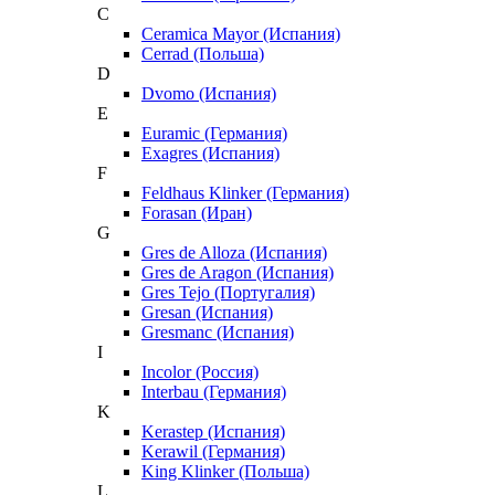
C
Ceramica Mayor (Испания)
Cerrad (Польша)
D
Dvomo (Испания)
E
Euramic (Германия)
Exagres (Испания)
F
Feldhaus Klinker (Германия)
Forasan (Иран)
G
Gres de Alloza (Испания)
Gres de Aragon (Испания)
Gres Tejo (Португалия)
Gresan (Испания)
Gresmanc (Испания)
I
Incolor (Россия)
Interbau (Германия)
K
Kerastep (Испания)
Kerawil (Германия)
King Klinker (Польша)
L