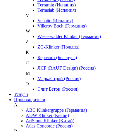
Terramig (Испания)
Terraslab (Испания)
V
Venatto (Испания)
Villeroy Boch (Германия)
W
Westerwalder Klinker (Германия)
Z
ZG-Klinker (Польша)
К
Керамин (Беларусь)
Л
ЛСР (RAUF Design) (Россия)
М
МаркаСтрой (Россия)
Э
Элит Бетон (Россия)
Услуги
Производители
A
ABC Klinkergruppe (Германия)
ADW Klinker (Китай)
ArtStone Klinker (Китай)
Atlas Concorde (Россия)