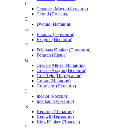
C
Ceramica Mayor (Испания)
Cerrad (Польша)
D
Dvomo (Испания)
E
Euramic (Германия)
Exagres (Испания)
F
Feldhaus Klinker (Германия)
Forasan (Иран)
G
Gres de Alloza (Испания)
Gres de Aragon (Испания)
Gres Tejo (Португалия)
Gresan (Испания)
Gresmanc (Испания)
I
Incolor (Россия)
Interbau (Германия)
K
Kerastep (Испания)
Kerawil (Германия)
King Klinker (Польша)
L