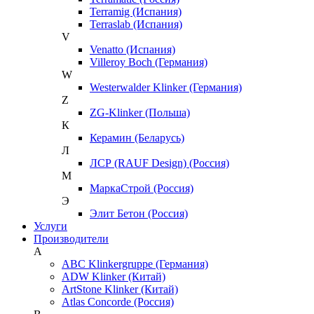
Terramig (Испания)
Terraslab (Испания)
V
Venatto (Испания)
Villeroy Boch (Германия)
W
Westerwalder Klinker (Германия)
Z
ZG-Klinker (Польша)
К
Керамин (Беларусь)
Л
ЛСР (RAUF Design) (Россия)
М
МаркаСтрой (Россия)
Э
Элит Бетон (Россия)
Услуги
Производители
A
ABC Klinkergruppe (Германия)
ADW Klinker (Китай)
ArtStone Klinker (Китай)
Atlas Concorde (Россия)