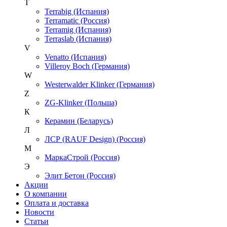
T
Terrabig (Испания)
Terramatic (Россия)
Terramig (Испания)
Terraslab (Испания)
V
Venatto (Испания)
Villeroy Boch (Германия)
W
Westerwalder Klinker (Германия)
Z
ZG-Klinker (Польша)
К
Керамин (Беларусь)
Л
ЛСР (RAUF Design) (Россия)
М
МаркаСтрой (Россия)
Э
Элит Бетон (Россия)
Акции
О компании
Оплата и доставка
Новости
Статьи