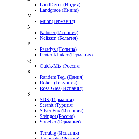
LandDecor (Индия)
Landgrace (Индия)
M
Muhr (Германия)
N
Natucer (Испания)
Nelissen (Бельгия)
P
Paradyz (Польша)
Penter Klinker (Германия)
Q
Quick-Mix (Россия)
R
Randers Tegl (Дания)
Roben (Германия)
Rosa Gres (Испания)
S
SDS (Германия)
Seranit (Турция)
Silver Fox (Испания)
Steingot (Россия)
Stroeher (Германия)
T
Terrabig (Испания)
Terramatic (Россия)