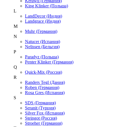
Kerawil (Германия)
King Klinker (Польша)
L
LandDecor (Индия)
Landgrace (Индия)
M
Muhr (Германия)
N
Natucer (Испания)
Nelissen (Бельгия)
P
Paradyz (Польша)
Penter Klinker (Германия)
Q
Quick-Mix (Россия)
R
Randers Tegl (Дания)
Roben (Германия)
Rosa Gres (Испания)
S
SDS (Германия)
Seranit (Турция)
Silver Fox (Испания)
Steingot (Россия)
Stroeher (Германия)