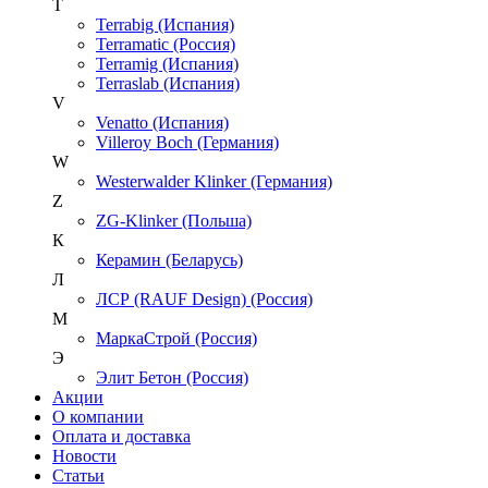
T
Terrabig (Испания)
Terramatic (Россия)
Terramig (Испания)
Terraslab (Испания)
V
Venatto (Испания)
Villeroy Boch (Германия)
W
Westerwalder Klinker (Германия)
Z
ZG-Klinker (Польша)
К
Керамин (Беларусь)
Л
ЛСР (RAUF Design) (Россия)
М
МаркаСтрой (Россия)
Э
Элит Бетон (Россия)
Акции
О компании
Оплата и доставка
Новости
Статьи