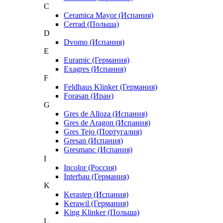
C
Ceramica Mayor (Испания)
Cerrad (Польша)
D
Dvomo (Испания)
E
Euramic (Германия)
Exagres (Испания)
F
Feldhaus Klinker (Германия)
Forasan (Иран)
G
Gres de Alloza (Испания)
Gres de Aragon (Испания)
Gres Tejo (Португалия)
Gresan (Испания)
Gresmanc (Испания)
I
Incolor (Россия)
Interbau (Германия)
K
Kerastep (Испания)
Kerawil (Германия)
King Klinker (Польша)
L