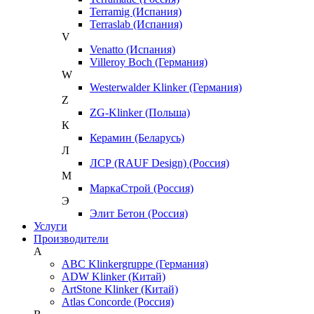
Terramig (Испания)
Terraslab (Испания)
V
Venatto (Испания)
Villeroy Boch (Германия)
W
Westerwalder Klinker (Германия)
Z
ZG-Klinker (Польша)
К
Керамин (Беларусь)
Л
ЛСР (RAUF Design) (Россия)
М
МаркаСтрой (Россия)
Э
Элит Бетон (Россия)
Услуги
Производители
A
ABC Klinkergruppe (Германия)
ADW Klinker (Китай)
ArtStone Klinker (Китай)
Atlas Concorde (Россия)