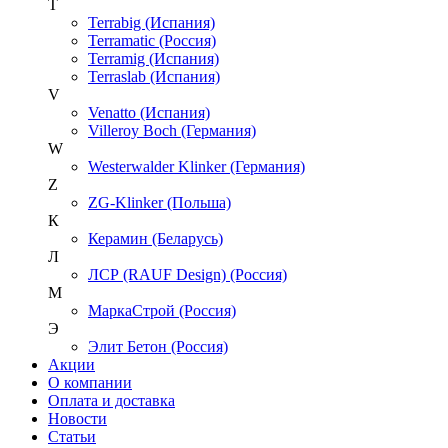
T
Terrabig (Испания)
Terramatic (Россия)
Terramig (Испания)
Terraslab (Испания)
V
Venatto (Испания)
Villeroy Boch (Германия)
W
Westerwalder Klinker (Германия)
Z
ZG-Klinker (Польша)
К
Керамин (Беларусь)
Л
ЛСР (RAUF Design) (Россия)
М
МаркаСтрой (Россия)
Э
Элит Бетон (Россия)
Акции
О компании
Оплата и доставка
Новости
Статьи