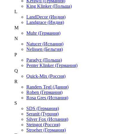
Kerawil (Германия)
King Klinker (Польша)
L
LandDecor (Индия)
Landgrace (Индия)
M
Muhr (Германия)
N
Natucer (Испания)
Nelissen (Бельгия)
P
Paradyz (Польша)
Penter Klinker (Германия)
Q
Quick-Mix (Россия)
R
Randers Tegl (Дания)
Roben (Германия)
Rosa Gres (Испания)
S
SDS (Германия)
Seranit (Турция)
Silver Fox (Испания)
Steingot (Россия)
Stroeher (Германия)