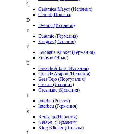
C
Ceramica Mayor (Испания)
Cerrad (Польша)
D
Dvomo (Испания)
E
Euramic (Германия)
Exagres (Испания)
F
Feldhaus Klinker (Германия)
Forasan (Иран)
G
Gres de Alloza (Испания)
Gres de Aragon (Испания)
Gres Tejo (Португалия)
Gresan (Испания)
Gresmanc (Испания)
I
Incolor (Россия)
Interbau (Германия)
K
Kerastep (Испания)
Kerawil (Германия)
King Klinker (Польша)
L