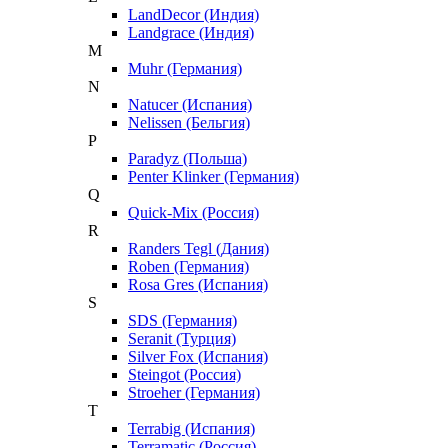
LandDecor (Индия)
Landgrace (Индия)
M
Muhr (Германия)
N
Natucer (Испания)
Nelissen (Бельгия)
P
Paradyz (Польша)
Penter Klinker (Германия)
Q
Quick-Mix (Россия)
R
Randers Tegl (Дания)
Roben (Германия)
Rosa Gres (Испания)
S
SDS (Германия)
Seranit (Турция)
Silver Fox (Испания)
Steingot (Россия)
Stroeher (Германия)
T
Terrabig (Испания)
Terramatic (Россия)