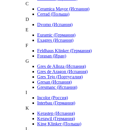
C
Ceramica Mayor (Испания)
Cerrad (Польша)
D
Dvomo (Испания)
E
Euramic (Германия)
Exagres (Испания)
F
Feldhaus Klinker (Германия)
Forasan (Иран)
G
Gres de Alloza (Испания)
Gres de Aragon (Испания)
Gres Tejo (Португалия)
Gresan (Испания)
Gresmanc (Испания)
I
Incolor (Россия)
Interbau (Германия)
K
Kerastep (Испания)
Kerawil (Германия)
King Klinker (Польша)
L