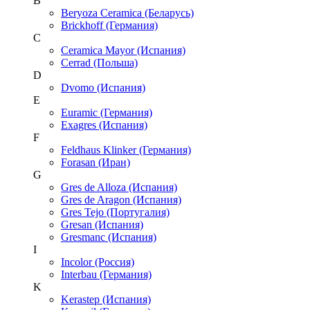
B
Beryoza Ceramica (Беларусь)
Brickhoff (Германия)
C
Ceramica Mayor (Испания)
Cerrad (Польша)
D
Dvomo (Испания)
E
Euramic (Германия)
Exagres (Испания)
F
Feldhaus Klinker (Германия)
Forasan (Иран)
G
Gres de Alloza (Испания)
Gres de Aragon (Испания)
Gres Tejo (Португалия)
Gresan (Испания)
Gresmanc (Испания)
I
Incolor (Россия)
Interbau (Германия)
K
Kerastep (Испания)