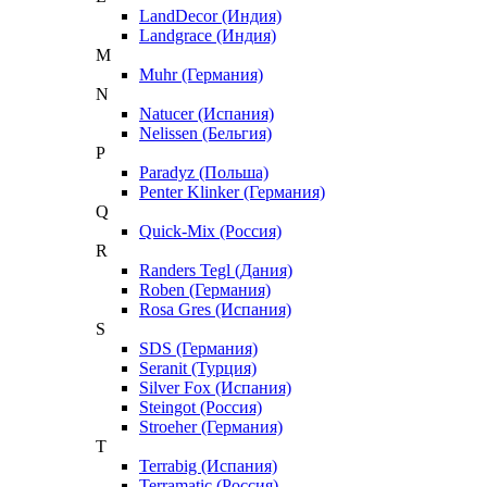
LandDecor (Индия)
Landgrace (Индия)
M
Muhr (Германия)
N
Natucer (Испания)
Nelissen (Бельгия)
P
Paradyz (Польша)
Penter Klinker (Германия)
Q
Quick-Mix (Россия)
R
Randers Tegl (Дания)
Roben (Германия)
Rosa Gres (Испания)
S
SDS (Германия)
Seranit (Турция)
Silver Fox (Испания)
Steingot (Россия)
Stroeher (Германия)
T
Terrabig (Испания)
Terramatic (Россия)