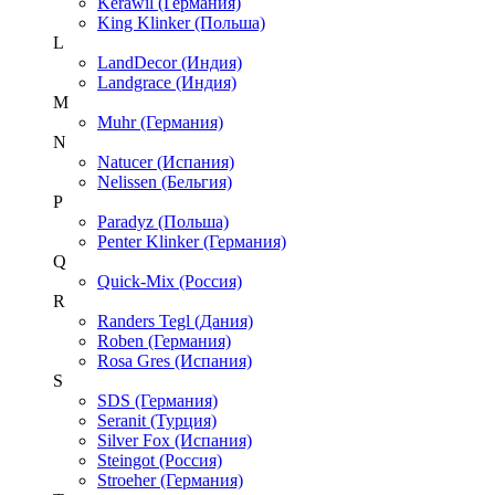
Kerawil (Германия)
King Klinker (Польша)
L
LandDecor (Индия)
Landgrace (Индия)
M
Muhr (Германия)
N
Natucer (Испания)
Nelissen (Бельгия)
P
Paradyz (Польша)
Penter Klinker (Германия)
Q
Quick-Mix (Россия)
R
Randers Tegl (Дания)
Roben (Германия)
Rosa Gres (Испания)
S
SDS (Германия)
Seranit (Турция)
Silver Fox (Испания)
Steingot (Россия)
Stroeher (Германия)