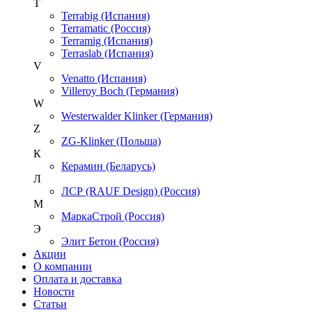
T
Terrabig (Испания)
Terramatic (Россия)
Terramig (Испания)
Terraslab (Испания)
V
Venatto (Испания)
Villeroy Boch (Германия)
W
Westerwalder Klinker (Германия)
Z
ZG-Klinker (Польша)
К
Керамин (Беларусь)
Л
ЛСР (RAUF Design) (Россия)
М
МаркаСтрой (Россия)
Э
Элит Бетон (Россия)
Акции
О компании
Оплата и доставка
Новости
Статьи