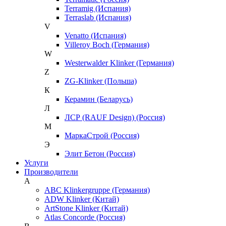
Terramig (Испания)
Terraslab (Испания)
V
Venatto (Испания)
Villeroy Boch (Германия)
W
Westerwalder Klinker (Германия)
Z
ZG-Klinker (Польша)
К
Керамин (Беларусь)
Л
ЛСР (RAUF Design) (Россия)
М
МаркаСтрой (Россия)
Э
Элит Бетон (Россия)
Услуги
Производители
A
ABC Klinkergruppe (Германия)
ADW Klinker (Китай)
ArtStone Klinker (Китай)
Atlas Concorde (Россия)