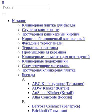
0
Каталог
Клинкерная плитка для фасада
Ступени клинкерные
Тротуарный клинкерный кирпич
Кирпич облицовочный клинкерный
Фасадные термопанели
Террасные пластины
Промышленная керамика
Клинкерные элементы для ограждений
Клинкерные подоконники
Сопутствующие материалы
Тротуарная клинкерная плитка
Бренды
A
ABC Klinkergruppe (Германия)
ADW Klinker (Китай)
ArtStone Klinker (Китай)
Atlas Concorde (Россия)
B
Beryoza Ceramica (Беларусь)
Brickhoff (Германия)