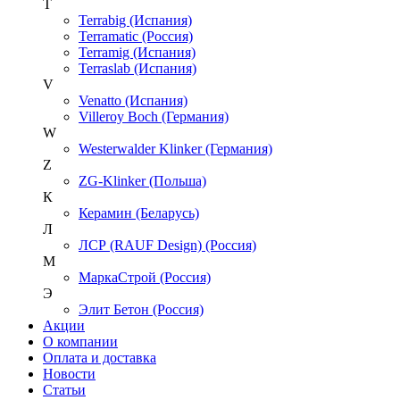
T
Terrabig (Испания)
Terramatic (Россия)
Terramig (Испания)
Terraslab (Испания)
V
Venatto (Испания)
Villeroy Boch (Германия)
W
Westerwalder Klinker (Германия)
Z
ZG-Klinker (Польша)
К
Керамин (Беларусь)
Л
ЛСР (RAUF Design) (Россия)
М
МаркаСтрой (Россия)
Э
Элит Бетон (Россия)
Акции
О компании
Оплата и доставка
Новости
Статьи