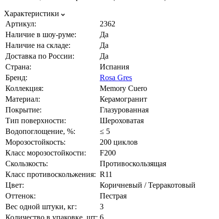
Характеристики
Артикул:
2362
Наличие в шоу-руме:
Да
Наличие на складе:
Да
Доставка по России:
Да
Страна:
Испания
Бренд:
Rosa Gres
Коллекция:
Memory Cuero
Материал:
Керамогранит
Покрытие:
Глазурованная
Тип поверхности:
Шероховатая
Водопоглощение, %:
≤ 5
Морозостойкость:
200 циклов
Класс морозостойкости:
F200
Скользкость:
Противоскользящая
Класс противоскольжения:
R11
Цвет:
Коричневый / Терракотовый
Оттенок:
Пестрая
Вес одной штуки, кг:
3
Количество в упаковке, шт:
6