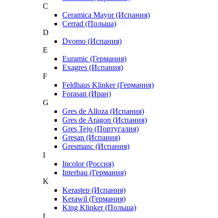
C
Ceramica Mayor (Испания)
Cerrad (Польша)
D
Dvomo (Испания)
E
Euramic (Германия)
Exagres (Испания)
F
Feldhaus Klinker (Германия)
Forasan (Иран)
G
Gres de Alloza (Испания)
Gres de Aragon (Испания)
Gres Tejo (Португалия)
Gresan (Испания)
Gresmanc (Испания)
I
Incolor (Россия)
Interbau (Германия)
K
Kerastep (Испания)
Kerawil (Германия)
King Klinker (Польша)
L