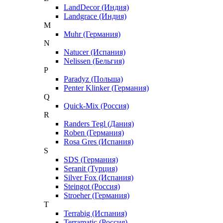
LandDecor (Индия)
Landgrace (Индия)
M
Muhr (Германия)
N
Natucer (Испания)
Nelissen (Бельгия)
P
Paradyz (Польша)
Penter Klinker (Германия)
Q
Quick-Mix (Россия)
R
Randers Tegl (Дания)
Roben (Германия)
Rosa Gres (Испания)
S
SDS (Германия)
Seranit (Турция)
Silver Fox (Испания)
Steingot (Россия)
Stroeher (Германия)
T
Terrabig (Испания)
Terramatic (Россия)