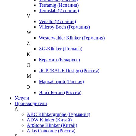
Terramig (Испания)
Terraslab (Испания)
V
Venatto (Испания)
Villeroy Boch (Германия)
W
Westerwalder Klinker (Германия)
Z
ZG-Klinker (Польша)
К
Керамин (Беларусь)
Л
ЛСР (RAUF Design) (Россия)
М
МаркаСтрой (Россия)
Э
Элит Бетон (Россия)
Услуги
Производители
A
ABC Klinkergruppe (Германия)
ADW Klinker (Китай)
ArtStone Klinker (Китай)
Atlas Concorde (Россия)