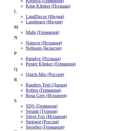
Kerawil (Германия)
King Klinker (Польша)
L
LandDecor (Индия)
Landgrace (Индия)
M
Muhr (Германия)
N
Natucer (Испания)
Nelissen (Бельгия)
P
Paradyz (Польша)
Penter Klinker (Германия)
Q
Quick-Mix (Россия)
R
Randers Tegl (Дания)
Roben (Германия)
Rosa Gres (Испания)
S
SDS (Германия)
Seranit (Турция)
Silver Fox (Испания)
Steingot (Россия)
Stroeher (Германия)