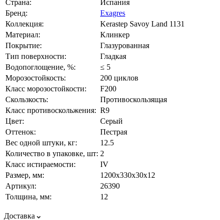
Страна:
Испания
Бренд:
Exagres
Коллекция:
Kerastep Savoy Land 1131
Материал:
Клинкер
Покрытие:
Глазурованная
Тип поверхности:
Гладкая
Водопоглощение, %:
≤ 5
Морозостойкость:
200 циклов
Класс морозостойкости:
F200
Скользкость:
Противоскользящая
Класс противоскольжения:
R9
Цвет:
Серый
Оттенок:
Пестрая
Вес одной штуки, кг:
12.5
Количество в упаковке, шт:
2
Класс истираемости:
IV
Размер, мм:
1200х330х30х12
Артикул:
26390
Толщина, мм:
12
Доставка