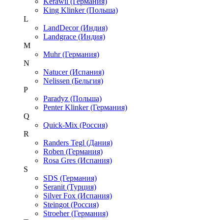
Kerawil (Германия)
King Klinker (Польша)
L
LandDecor (Индия)
Landgrace (Индия)
M
Muhr (Германия)
N
Natucer (Испания)
Nelissen (Бельгия)
P
Paradyz (Польша)
Penter Klinker (Германия)
Q
Quick-Mix (Россия)
R
Randers Tegl (Дания)
Roben (Германия)
Rosa Gres (Испания)
S
SDS (Германия)
Seranit (Турция)
Silver Fox (Испания)
Steingot (Россия)
Stroeher (Германия)