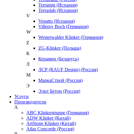
Terramig (Испания)
Terraslab (Испания)
V
Venatto (Испания)
Villeroy Boch (Германия)
W
Westerwalder Klinker (Германия)
Z
ZG-Klinker (Польша)
К
Керамин (Беларусь)
Л
ЛСР (RAUF Design) (Россия)
М
МаркаСтрой (Россия)
Э
Элит Бетон (Россия)
Услуги
Производители
A
ABC Klinkergruppe (Германия)
ADW Klinker (Китай)
ArtStone Klinker (Китай)
Atlas Concorde (Россия)