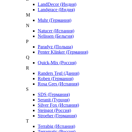
LandDecor (Индия)
Landgrace (Индия)
M
Muhr (Германия)
N
Natucer (Испания)
Nelissen (Бельгия)
P
Paradyz (Польша)
Penter Klinker (Германия)
Q
Quick-Mix (Россия)
R
Randers Tegl (Дания)
Roben (Германия)
Rosa Gres (Испания)
S
SDS (Германия)
Seranit (Турция)
Silver Fox (Испания)
Steingot (Россия)
Stroeher (Германия)
T
Terrabig (Испания)
Terramatic (Россия)