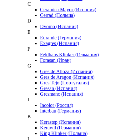
C
Ceramica Mayor (Испания)
Cerrad (Польша)
D
Dvomo (Испания)
E
Euramic (Германия)
Exagres (Испания)
F
Feldhaus Klinker (Германия)
Forasan (Иран)
G
Gres de Alloza (Испания)
Gres de Aragon (Испания)
Gres Tejo (Португалия)
Gresan (Испания)
Gresmanc (Испания)
I
Incolor (Россия)
Interbau (Германия)
K
Kerastep (Испания)
Kerawil (Германия)
King Klinker (Польша)
L