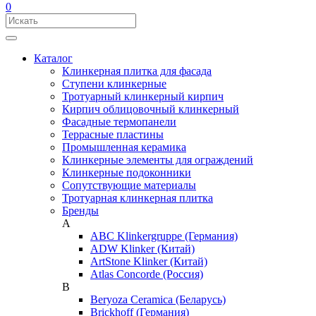
0
Каталог
Клинкерная плитка для фасада
Ступени клинкерные
Тротуарный клинкерный кирпич
Кирпич облицовочный клинкерный
Фасадные термопанели
Террасные пластины
Промышленная керамика
Клинкерные элементы для ограждений
Клинкерные подоконники
Сопутствующие материалы
Тротуарная клинкерная плитка
Бренды
A
ABC Klinkergruppe (Германия)
ADW Klinker (Китай)
ArtStone Klinker (Китай)
Atlas Concorde (Россия)
B
Beryoza Ceramica (Беларусь)
Brickhoff (Германия)