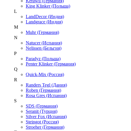
Kerawil (Германия)
King Klinker (Польша)
L
LandDecor (Индия)
Landgrace (Индия)
M
Muhr (Германия)
N
Natucer (Испания)
Nelissen (Бельгия)
P
Paradyz (Польша)
Penter Klinker (Германия)
Q
Quick-Mix (Россия)
R
Randers Tegl (Дания)
Roben (Германия)
Rosa Gres (Испания)
S
SDS (Германия)
Seranit (Турция)
Silver Fox (Испания)
Steingot (Россия)
Stroeher (Германия)