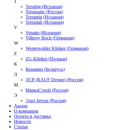
T
Terrabig (Испания)
Terramatic (Россия)
Terramig (Испания)
Terraslab (Испания)
V
Venatto (Испания)
Villeroy Boch (Германия)
W
Westerwalder Klinker (Германия)
Z
ZG-Klinker (Польша)
К
Керамин (Беларусь)
Л
ЛСР (RAUF Design) (Россия)
М
МаркаСтрой (Россия)
Э
Элит Бетон (Россия)
Акции
О компании
Оплата и доставка
Новости
Статьи