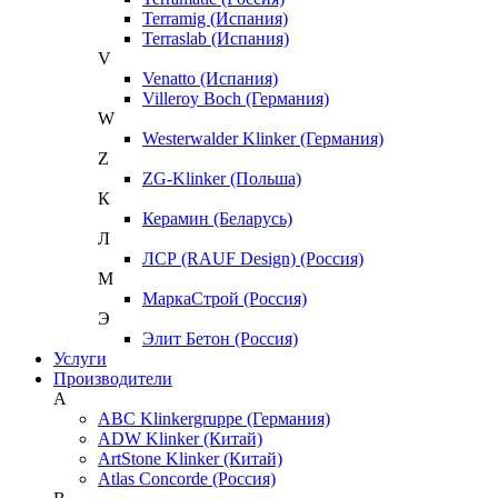
Terramig (Испания)
Terraslab (Испания)
V
Venatto (Испания)
Villeroy Boch (Германия)
W
Westerwalder Klinker (Германия)
Z
ZG-Klinker (Польша)
К
Керамин (Беларусь)
Л
ЛСР (RAUF Design) (Россия)
М
МаркаСтрой (Россия)
Э
Элит Бетон (Россия)
Услуги
Производители
A
ABC Klinkergruppe (Германия)
ADW Klinker (Китай)
ArtStone Klinker (Китай)
Atlas Concorde (Россия)