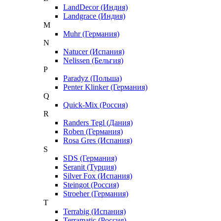
LandDecor (Индия)
Landgrace (Индия)
M
Muhr (Германия)
N
Natucer (Испания)
Nelissen (Бельгия)
P
Paradyz (Польша)
Penter Klinker (Германия)
Q
Quick-Mix (Россия)
R
Randers Tegl (Дания)
Roben (Германия)
Rosa Gres (Испания)
S
SDS (Германия)
Seranit (Турция)
Silver Fox (Испания)
Steingot (Россия)
Stroeher (Германия)
T
Terrabig (Испания)
Terramatic (Россия)