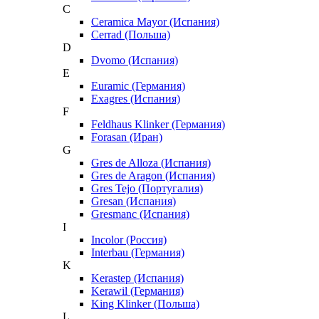
C
Ceramica Mayor (Испания)
Cerrad (Польша)
D
Dvomo (Испания)
E
Euramic (Германия)
Exagres (Испания)
F
Feldhaus Klinker (Германия)
Forasan (Иран)
G
Gres de Alloza (Испания)
Gres de Aragon (Испания)
Gres Tejo (Португалия)
Gresan (Испания)
Gresmanc (Испания)
I
Incolor (Россия)
Interbau (Германия)
K
Kerastep (Испания)
Kerawil (Германия)
King Klinker (Польша)
L