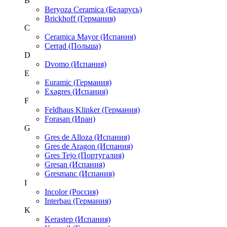
B
Beryoza Ceramica (Беларусь)
Brickhoff (Германия)
C
Ceramica Mayor (Испания)
Cerrad (Польша)
D
Dvomo (Испания)
E
Euramic (Германия)
Exagres (Испания)
F
Feldhaus Klinker (Германия)
Forasan (Иран)
G
Gres de Alloza (Испания)
Gres de Aragon (Испания)
Gres Tejo (Португалия)
Gresan (Испания)
Gresmanc (Испания)
I
Incolor (Россия)
Interbau (Германия)
K
Kerastep (Испания)