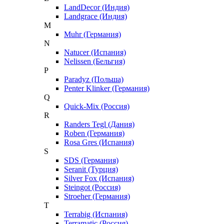
LandDecor (Индия)
Landgrace (Индия)
M
Muhr (Германия)
N
Natucer (Испания)
Nelissen (Бельгия)
P
Paradyz (Польша)
Penter Klinker (Германия)
Q
Quick-Mix (Россия)
R
Randers Tegl (Дания)
Roben (Германия)
Rosa Gres (Испания)
S
SDS (Германия)
Seranit (Турция)
Silver Fox (Испания)
Steingot (Россия)
Stroeher (Германия)
T
Terrabig (Испания)
Terramatic (Россия)