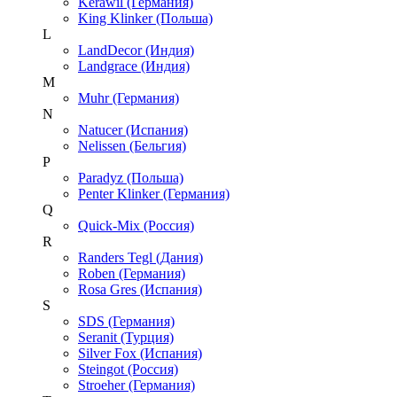
Kerawil (Германия)
King Klinker (Польша)
L
LandDecor (Индия)
Landgrace (Индия)
M
Muhr (Германия)
N
Natucer (Испания)
Nelissen (Бельгия)
P
Paradyz (Польша)
Penter Klinker (Германия)
Q
Quick-Mix (Россия)
R
Randers Tegl (Дания)
Roben (Германия)
Rosa Gres (Испания)
S
SDS (Германия)
Seranit (Турция)
Silver Fox (Испания)
Steingot (Россия)
Stroeher (Германия)