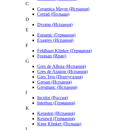
C
Ceramica Mayor (Испания)
Cerrad (Польша)
D
Dvomo (Испания)
E
Euramic (Германия)
Exagres (Испания)
F
Feldhaus Klinker (Германия)
Forasan (Иран)
G
Gres de Alloza (Испания)
Gres de Aragon (Испания)
Gres Tejo (Португалия)
Gresan (Испания)
Gresmanc (Испания)
I
Incolor (Россия)
Interbau (Германия)
K
Kerastep (Испания)
Kerawil (Германия)
King Klinker (Польша)
L