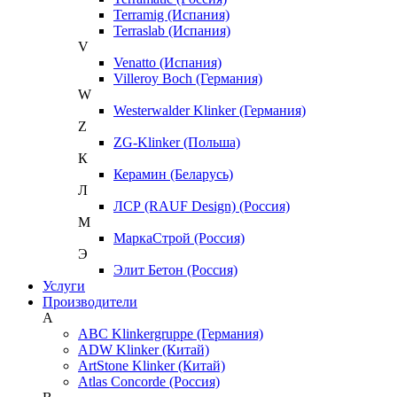
Terramig (Испания)
Terraslab (Испания)
V
Venatto (Испания)
Villeroy Boch (Германия)
W
Westerwalder Klinker (Германия)
Z
ZG-Klinker (Польша)
К
Керамин (Беларусь)
Л
ЛСР (RAUF Design) (Россия)
М
МаркаСтрой (Россия)
Э
Элит Бетон (Россия)
Услуги
Производители
A
ABC Klinkergruppe (Германия)
ADW Klinker (Китай)
ArtStone Klinker (Китай)
Atlas Concorde (Россия)