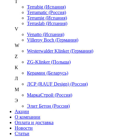
T
Terrabig (Испания)
Terramatic (Россия)
Terramig (Испания)
Terraslab (Испания)
V
Venatto (Испания)
Villeroy Boch (Германия)
W
Westerwalder Klinker (Германия)
Z
ZG-Klinker (Польша)
К
Керамин (Беларусь)
Л
ЛСР (RAUF Design) (Россия)
М
МаркаСтрой (Россия)
Э
Элит Бетон (Россия)
Акции
О компании
Оплата и доставка
Новости
Статьи