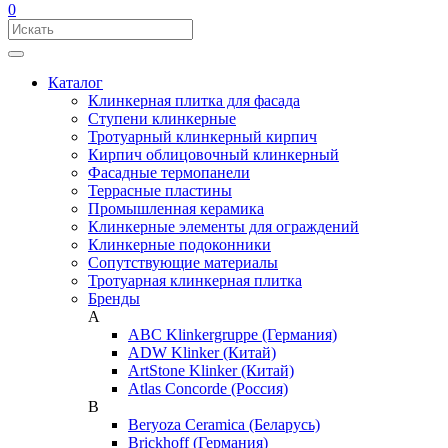
0
Каталог
Клинкерная плитка для фасада
Ступени клинкерные
Тротуарный клинкерный кирпич
Кирпич облицовочный клинкерный
Фасадные термопанели
Террасные пластины
Промышленная керамика
Клинкерные элементы для ограждений
Клинкерные подоконники
Сопутствующие материалы
Тротуарная клинкерная плитка
Бренды
A
ABC Klinkergruppe (Германия)
ADW Klinker (Китай)
ArtStone Klinker (Китай)
Atlas Concorde (Россия)
B
Beryoza Ceramica (Беларусь)
Brickhoff (Германия)