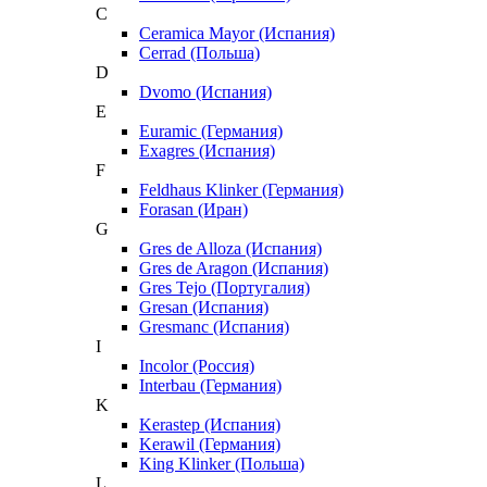
C
Ceramica Mayor (Испания)
Cerrad (Польша)
D
Dvomo (Испания)
E
Euramic (Германия)
Exagres (Испания)
F
Feldhaus Klinker (Германия)
Forasan (Иран)
G
Gres de Alloza (Испания)
Gres de Aragon (Испания)
Gres Tejo (Португалия)
Gresan (Испания)
Gresmanc (Испания)
I
Incolor (Россия)
Interbau (Германия)
K
Kerastep (Испания)
Kerawil (Германия)
King Klinker (Польша)
L