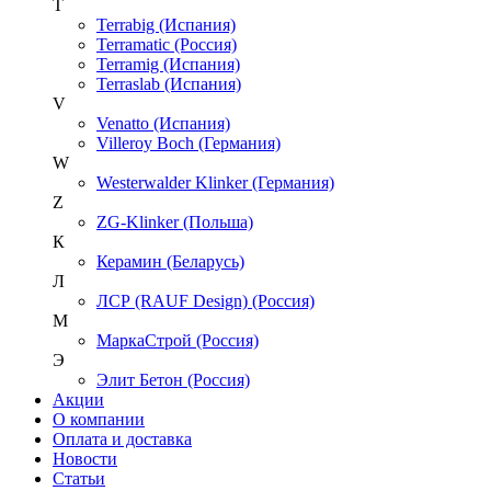
T
Terrabig (Испания)
Terramatic (Россия)
Terramig (Испания)
Terraslab (Испания)
V
Venatto (Испания)
Villeroy Boch (Германия)
W
Westerwalder Klinker (Германия)
Z
ZG-Klinker (Польша)
К
Керамин (Беларусь)
Л
ЛСР (RAUF Design) (Россия)
М
МаркаСтрой (Россия)
Э
Элит Бетон (Россия)
Акции
О компании
Оплата и доставка
Новости
Статьи