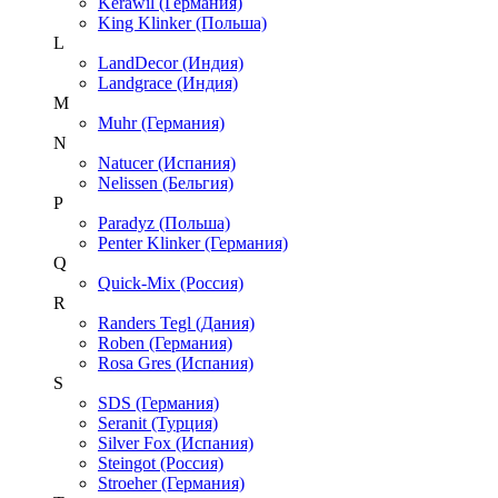
Kerawil (Германия)
King Klinker (Польша)
L
LandDecor (Индия)
Landgrace (Индия)
M
Muhr (Германия)
N
Natucer (Испания)
Nelissen (Бельгия)
P
Paradyz (Польша)
Penter Klinker (Германия)
Q
Quick-Mix (Россия)
R
Randers Tegl (Дания)
Roben (Германия)
Rosa Gres (Испания)
S
SDS (Германия)
Seranit (Турция)
Silver Fox (Испания)
Steingot (Россия)
Stroeher (Германия)