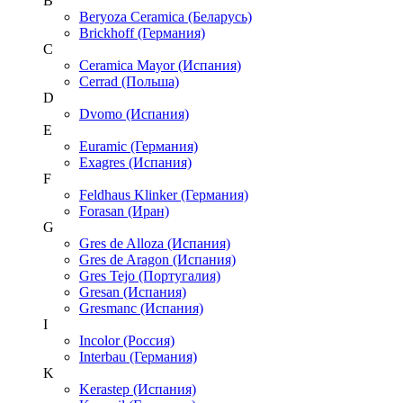
B
Beryoza Ceramica (Беларусь)
Brickhoff (Германия)
C
Ceramica Mayor (Испания)
Cerrad (Польша)
D
Dvomo (Испания)
E
Euramic (Германия)
Exagres (Испания)
F
Feldhaus Klinker (Германия)
Forasan (Иран)
G
Gres de Alloza (Испания)
Gres de Aragon (Испания)
Gres Tejo (Португалия)
Gresan (Испания)
Gresmanc (Испания)
I
Incolor (Россия)
Interbau (Германия)
K
Kerastep (Испания)