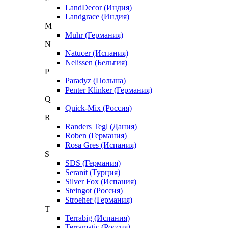
LandDecor (Индия)
Landgrace (Индия)
M
Muhr (Германия)
N
Natucer (Испания)
Nelissen (Бельгия)
P
Paradyz (Польша)
Penter Klinker (Германия)
Q
Quick-Mix (Россия)
R
Randers Tegl (Дания)
Roben (Германия)
Rosa Gres (Испания)
S
SDS (Германия)
Seranit (Турция)
Silver Fox (Испания)
Steingot (Россия)
Stroeher (Германия)
T
Terrabig (Испания)
Terramatic (Россия)