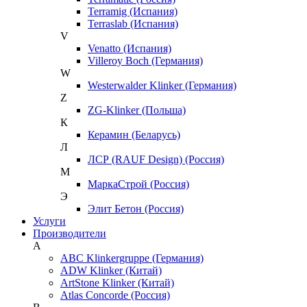
Terramig (Испания)
Terraslab (Испания)
V
Venatto (Испания)
Villeroy Boch (Германия)
W
Westerwalder Klinker (Германия)
Z
ZG-Klinker (Польша)
К
Керамин (Беларусь)
Л
ЛСР (RAUF Design) (Россия)
М
МаркаСтрой (Россия)
Э
Элит Бетон (Россия)
Услуги
Производители
A
ABC Klinkergruppe (Германия)
ADW Klinker (Китай)
ArtStone Klinker (Китай)
Atlas Concorde (Россия)