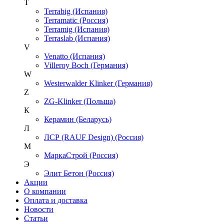
T
Terrabig (Испания)
Terramatic (Россия)
Terramig (Испания)
Terraslab (Испания)
V
Venatto (Испания)
Villeroy Boch (Германия)
W
Westerwalder Klinker (Германия)
Z
ZG-Klinker (Польша)
К
Керамин (Беларусь)
Л
ЛСР (RAUF Design) (Россия)
М
МаркаСтрой (Россия)
Э
Элит Бетон (Россия)
Акции
О компании
Оплата и доставка
Новости
Статьи