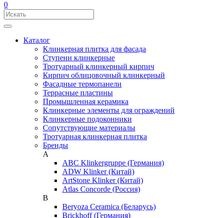
0
Каталог
Клинкерная плитка для фасада
Ступени клинкерные
Тротуарный клинкерный кирпич
Кирпич облицовочный клинкерный
Фасадные термопанели
Террасные пластины
Промышленная керамика
Клинкерные элементы для ограждений
Клинкерные подоконники
Сопутствующие материалы
Тротуарная клинкерная плитка
Бренды
A
ABC Klinkergruppe (Германия)
ADW Klinker (Китай)
ArtStone Klinker (Китай)
Atlas Concorde (Россия)
B
Beryoza Ceramica (Беларусь)
Brickhoff (Германия)