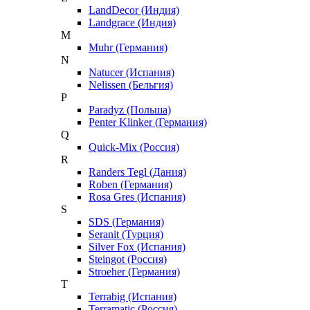
LandDecor (Индия)
Landgrace (Индия)
M
Muhr (Германия)
N
Natucer (Испания)
Nelissen (Бельгия)
P
Paradyz (Польша)
Penter Klinker (Германия)
Q
Quick-Mix (Россия)
R
Randers Tegl (Дания)
Roben (Германия)
Rosa Gres (Испания)
S
SDS (Германия)
Seranit (Турция)
Silver Fox (Испания)
Steingot (Россия)
Stroeher (Германия)
T
Terrabig (Испания)
Terramatic (Россия)