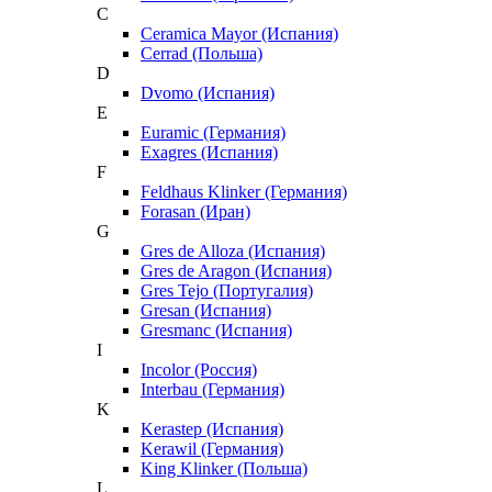
C
Ceramica Mayor (Испания)
Cerrad (Польша)
D
Dvomo (Испания)
E
Euramic (Германия)
Exagres (Испания)
F
Feldhaus Klinker (Германия)
Forasan (Иран)
G
Gres de Alloza (Испания)
Gres de Aragon (Испания)
Gres Tejo (Португалия)
Gresan (Испания)
Gresmanc (Испания)
I
Incolor (Россия)
Interbau (Германия)
K
Kerastep (Испания)
Kerawil (Германия)
King Klinker (Польша)
L