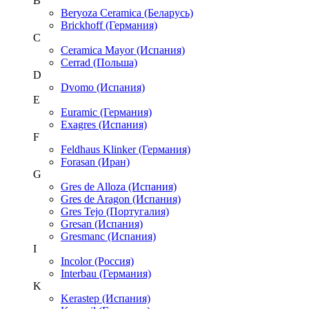
B
Beryoza Ceramica (Беларусь)
Brickhoff (Германия)
C
Ceramica Mayor (Испания)
Cerrad (Польша)
D
Dvomo (Испания)
E
Euramic (Германия)
Exagres (Испания)
F
Feldhaus Klinker (Германия)
Forasan (Иран)
G
Gres de Alloza (Испания)
Gres de Aragon (Испания)
Gres Tejo (Португалия)
Gresan (Испания)
Gresmanc (Испания)
I
Incolor (Россия)
Interbau (Германия)
K
Kerastep (Испания)