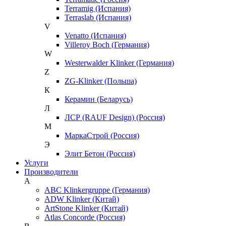
Terramig (Испания)
Terraslab (Испания)
V
Venatto (Испания)
Villeroy Boch (Германия)
W
Westerwalder Klinker (Германия)
Z
ZG-Klinker (Польша)
К
Керамин (Беларусь)
Л
ЛСР (RAUF Design) (Россия)
М
МаркаСтрой (Россия)
Э
Элит Бетон (Россия)
Услуги
Производители
A
ABC Klinkergruppe (Германия)
ADW Klinker (Китай)
ArtStone Klinker (Китай)
Atlas Concorde (Россия)