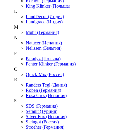
Kerawil (Германия)
King Klinker (Польша)
L
LandDecor (Индия)
Landgrace (Индия)
M
Muhr (Германия)
N
Natucer (Испания)
Nelissen (Бельгия)
P
Paradyz (Польша)
Penter Klinker (Германия)
Q
Quick-Mix (Россия)
R
Randers Tegl (Дания)
Roben (Германия)
Rosa Gres (Испания)
S
SDS (Германия)
Seranit (Турция)
Silver Fox (Испания)
Steingot (Россия)
Stroeher (Германия)