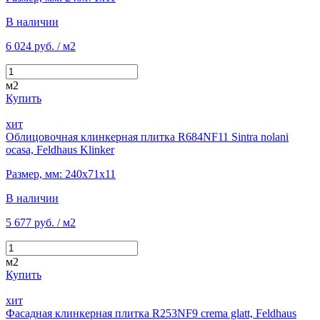
В наличии
6 024 руб.
/ м2
м2
Купить
хит
Облицовочная клинкерная плитка R684NF11 Sintra nolani
ocasa, Feldhaus Klinker
Размер, мм: 240х71х11
В наличии
5 677 руб.
/ м2
м2
Купить
хит
Фасадная клинкерная плитка R253NF9 crema glatt, Feldhaus