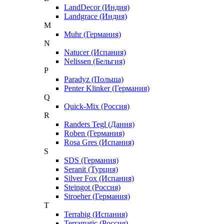
LandDecor (Индия)
Landgrace (Индия)
M
Muhr (Германия)
N
Natucer (Испания)
Nelissen (Бельгия)
P
Paradyz (Польша)
Penter Klinker (Германия)
Q
Quick-Mix (Россия)
R
Randers Tegl (Дания)
Roben (Германия)
Rosa Gres (Испания)
S
SDS (Германия)
Seranit (Турция)
Silver Fox (Испания)
Steingot (Россия)
Stroeher (Германия)
T
Terrabig (Испания)
Terramatic (Россия)