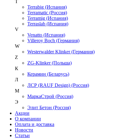
T
Terrabig (Испания)
Terramatic (Россия)
Terramig (Испания)
Terraslab (Испания)
V
Venatto (Испания)
Villeroy Boch (Германия)
W
Westerwalder Klinker (Германия)
Z
ZG-Klinker (Польша)
К
Керамин (Беларусь)
Л
ЛСР (RAUF Design) (Россия)
М
МаркаСтрой (Россия)
Э
Элит Бетон (Россия)
Акции
О компании
Оплата и доставка
Новости
Статьи