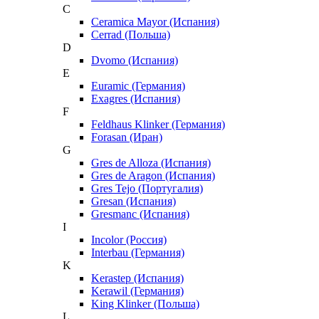
C
Ceramica Mayor (Испания)
Cerrad (Польша)
D
Dvomo (Испания)
E
Euramic (Германия)
Exagres (Испания)
F
Feldhaus Klinker (Германия)
Forasan (Иран)
G
Gres de Alloza (Испания)
Gres de Aragon (Испания)
Gres Tejo (Португалия)
Gresan (Испания)
Gresmanc (Испания)
I
Incolor (Россия)
Interbau (Германия)
K
Kerastep (Испания)
Kerawil (Германия)
King Klinker (Польша)
L