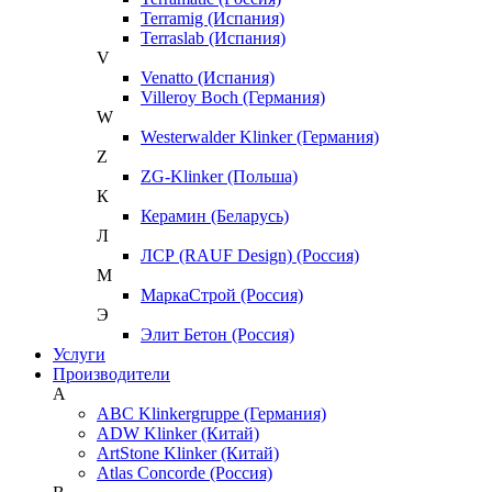
Terramig (Испания)
Terraslab (Испания)
V
Venatto (Испания)
Villeroy Boch (Германия)
W
Westerwalder Klinker (Германия)
Z
ZG-Klinker (Польша)
К
Керамин (Беларусь)
Л
ЛСР (RAUF Design) (Россия)
М
МаркаСтрой (Россия)
Э
Элит Бетон (Россия)
Услуги
Производители
A
ABC Klinkergruppe (Германия)
ADW Klinker (Китай)
ArtStone Klinker (Китай)
Atlas Concorde (Россия)