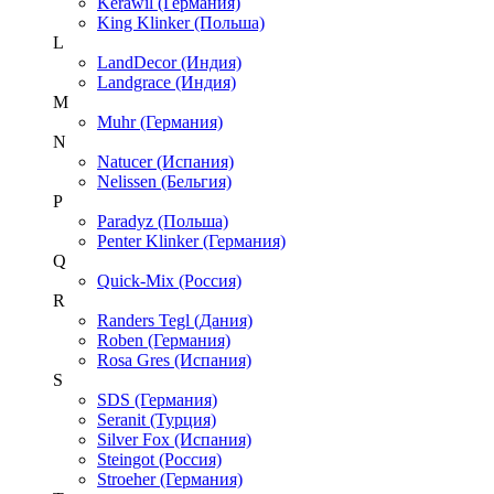
Kerawil (Германия)
King Klinker (Польша)
L
LandDecor (Индия)
Landgrace (Индия)
M
Muhr (Германия)
N
Natucer (Испания)
Nelissen (Бельгия)
P
Paradyz (Польша)
Penter Klinker (Германия)
Q
Quick-Mix (Россия)
R
Randers Tegl (Дания)
Roben (Германия)
Rosa Gres (Испания)
S
SDS (Германия)
Seranit (Турция)
Silver Fox (Испания)
Steingot (Россия)
Stroeher (Германия)