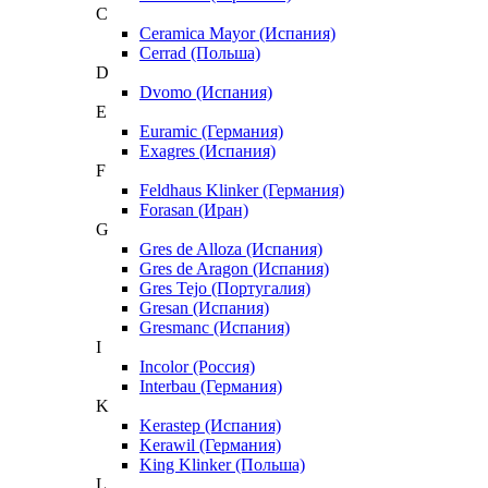
C
Ceramica Mayor (Испания)
Cerrad (Польша)
D
Dvomo (Испания)
E
Euramic (Германия)
Exagres (Испания)
F
Feldhaus Klinker (Германия)
Forasan (Иран)
G
Gres de Alloza (Испания)
Gres de Aragon (Испания)
Gres Tejo (Португалия)
Gresan (Испания)
Gresmanc (Испания)
I
Incolor (Россия)
Interbau (Германия)
K
Kerastep (Испания)
Kerawil (Германия)
King Klinker (Польша)
L