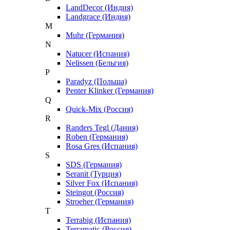
LandDecor (Индия)
Landgrace (Индия)
M
Muhr (Германия)
N
Natucer (Испания)
Nelissen (Бельгия)
P
Paradyz (Польша)
Penter Klinker (Германия)
Q
Quick-Mix (Россия)
R
Randers Tegl (Дания)
Roben (Германия)
Rosa Gres (Испания)
S
SDS (Германия)
Seranit (Турция)
Silver Fox (Испания)
Steingot (Россия)
Stroeher (Германия)
T
Terrabig (Испания)
Terramatic (Россия)