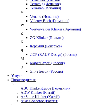
Terramig (Испания)
Terraslab (Испания)
V
Venatto (Испания)
Villeroy Boch (Германия)
W
Westerwalder Klinker (Германия)
Z
ZG-Klinker (Польша)
К
Керамин (Беларусь)
Л
ЛСР (RAUF Design) (Россия)
М
МаркаСтрой (Россия)
Э
Элит Бетон (Россия)
Услуги
Производители
A
ABC Klinkergruppe (Германия)
ADW Klinker (Китай)
ArtStone Klinker (Китай)
Atlas Concorde (Россия)