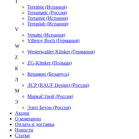
T
Terrabig (Испания)
Terramatic (Россия)
Terramig (Испания)
Terraslab (Испания)
V
Venatto (Испания)
Villeroy Boch (Германия)
W
Westerwalder Klinker (Германия)
Z
ZG-Klinker (Польша)
К
Керамин (Беларусь)
Л
ЛСР (RAUF Design) (Россия)
М
МаркаСтрой (Россия)
Э
Элит Бетон (Россия)
Акции
О компании
Оплата и доставка
Новости
Статьи