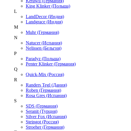
Kerawil (Германия)
King Klinker (Польша)
L
LandDecor (Индия)
Landgrace (Индия)
M
Muhr (Германия)
N
Natucer (Испания)
Nelissen (Бельгия)
P
Paradyz (Польша)
Penter Klinker (Германия)
Q
Quick-Mix (Россия)
R
Randers Tegl (Дания)
Roben (Германия)
Rosa Gres (Испания)
S
SDS (Германия)
Seranit (Турция)
Silver Fox (Испания)
Steingot (Россия)
Stroeher (Германия)