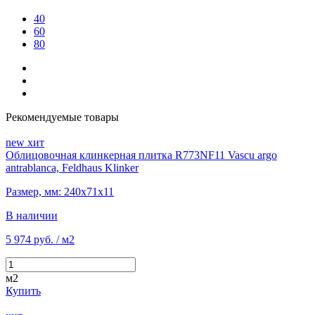
40
60
80
Рекомендуемые товары
new
хит
Облицовочная клинкерная плитка R773NF11 Vascu argo
antrablanca, Feldhaus Klinker
Размер, мм: 240х71х11
В наличии
5 974 руб.
/ м2
м2
Купить