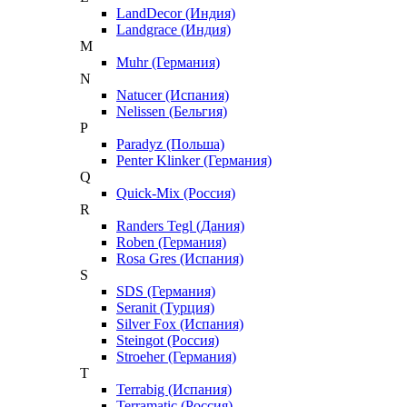
LandDecor (Индия)
Landgrace (Индия)
M
Muhr (Германия)
N
Natucer (Испания)
Nelissen (Бельгия)
P
Paradyz (Польша)
Penter Klinker (Германия)
Q
Quick-Mix (Россия)
R
Randers Tegl (Дания)
Roben (Германия)
Rosa Gres (Испания)
S
SDS (Германия)
Seranit (Турция)
Silver Fox (Испания)
Steingot (Россия)
Stroeher (Германия)
T
Terrabig (Испания)
Terramatic (Россия)