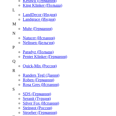
Kerawil (Германия)
King Klinker (Польша)
L
LandDecor (Индия)
Landgrace (Индия)
M
Muhr (Германия)
N
Natucer (Испания)
Nelissen (Бельгия)
P
Paradyz (Польша)
Penter Klinker (Германия)
Q
Quick-Mix (Россия)
R
Randers Tegl (Дания)
Roben (Германия)
Rosa Gres (Испания)
S
SDS (Германия)
Seranit (Турция)
Silver Fox (Испания)
Steingot (Россия)
Stroeher (Германия)