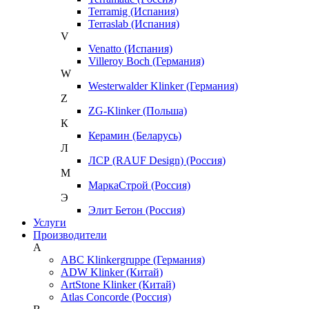
Terramig (Испания)
Terraslab (Испания)
V
Venatto (Испания)
Villeroy Boch (Германия)
W
Westerwalder Klinker (Германия)
Z
ZG-Klinker (Польша)
К
Керамин (Беларусь)
Л
ЛСР (RAUF Design) (Россия)
М
МаркаСтрой (Россия)
Э
Элит Бетон (Россия)
Услуги
Производители
A
ABC Klinkergruppe (Германия)
ADW Klinker (Китай)
ArtStone Klinker (Китай)
Atlas Concorde (Россия)