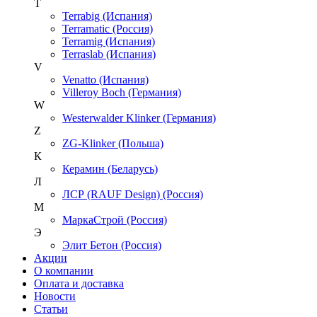
T
Terrabig (Испания)
Terramatic (Россия)
Terramig (Испания)
Terraslab (Испания)
V
Venatto (Испания)
Villeroy Boch (Германия)
W
Westerwalder Klinker (Германия)
Z
ZG-Klinker (Польша)
К
Керамин (Беларусь)
Л
ЛСР (RAUF Design) (Россия)
М
МаркаСтрой (Россия)
Э
Элит Бетон (Россия)
Акции
О компании
Оплата и доставка
Новости
Статьи