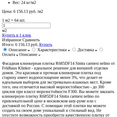
Вес:
24 кг/м2
Цена:
6 156.13 руб.
/м2
1
м2
= 64 шт.
м2
Купить в 1 клик
Избранное
Сравнить
Итого:
6 156.13 руб.
Купить
Описание
Характеристики
Доставка
Оплата
Описание
Фасадная клинкерная плитка R685DF14 Sintra carmesi nelino от
Feldhaus Klinker - идеальное решение для внешней отделки
домов. Эта красивая и прочная клинкерная плитка под
старину имеет водопоглощение менее 3%, что делает ее
идеальным выбором для экстремально-влажных мест. Кроме
того, она отличается высокой морозостойкостью - до 300
циклов при классе морозостойкости F300. Вы можете заказать
клинкерную плитку R685DF14 Sintra carmesi nelino по
привлекательной цене в московском шоу-руме или с
доставкой по России. С помощью этой плитки вы можете
создать на своем доме уникальный и стильный вид. Не
упустите возможность приобрести качественную плитку от