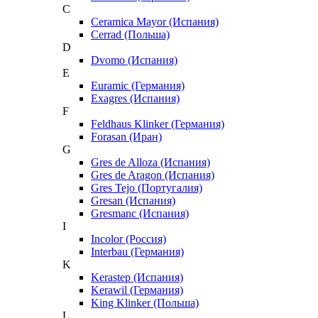
C
Ceramica Mayor (Испания)
Cerrad (Польша)
D
Dvomo (Испания)
E
Euramic (Германия)
Exagres (Испания)
F
Feldhaus Klinker (Германия)
Forasan (Иран)
G
Gres de Alloza (Испания)
Gres de Aragon (Испания)
Gres Tejo (Португалия)
Gresan (Испания)
Gresmanc (Испания)
I
Incolor (Россия)
Interbau (Германия)
K
Kerastep (Испания)
Kerawil (Германия)
King Klinker (Польша)
L