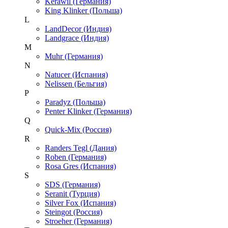
Kerawil (Германия)
King Klinker (Польша)
L
LandDecor (Индия)
Landgrace (Индия)
M
Muhr (Германия)
N
Natucer (Испания)
Nelissen (Бельгия)
P
Paradyz (Польша)
Penter Klinker (Германия)
Q
Quick-Mix (Россия)
R
Randers Tegl (Дания)
Roben (Германия)
Rosa Gres (Испания)
S
SDS (Германия)
Seranit (Турция)
Silver Fox (Испания)
Steingot (Россия)
Stroeher (Германия)