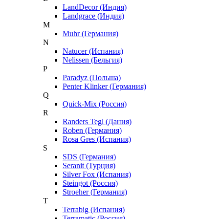
LandDecor (Индия)
Landgrace (Индия)
M
Muhr (Германия)
N
Natucer (Испания)
Nelissen (Бельгия)
P
Paradyz (Польша)
Penter Klinker (Германия)
Q
Quick-Mix (Россия)
R
Randers Tegl (Дания)
Roben (Германия)
Rosa Gres (Испания)
S
SDS (Германия)
Seranit (Турция)
Silver Fox (Испания)
Steingot (Россия)
Stroeher (Германия)
T
Terrabig (Испания)
Terramatic (Россия)