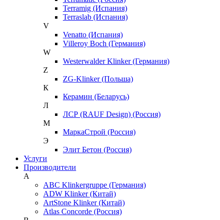
Terramig (Испания)
Terraslab (Испания)
V
Venatto (Испания)
Villeroy Boch (Германия)
W
Westerwalder Klinker (Германия)
Z
ZG-Klinker (Польша)
К
Керамин (Беларусь)
Л
ЛСР (RAUF Design) (Россия)
М
МаркаСтрой (Россия)
Э
Элит Бетон (Россия)
Услуги
Производители
A
ABC Klinkergruppe (Германия)
ADW Klinker (Китай)
ArtStone Klinker (Китай)
Atlas Concorde (Россия)