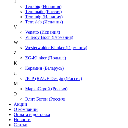
T
Terrabig (Испания)
Terramatic (Россия)
Terramig (Испания)
Terraslab (Испания)
V
Venatto (Испания)
Villeroy Boch (Германия)
W
Westerwalder Klinker (Германия)
Z
ZG-Klinker (Польша)
К
Керамин (Беларусь)
Л
ЛСР (RAUF Design) (Россия)
М
МаркаСтрой (Россия)
Э
Элит Бетон (Россия)
Акции
О компании
Оплата и доставка
Новости
Статьи