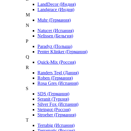
LandDecor (Индия)
Landgrace (Индия)
M
Muhr (Германия)
N
Natucer (Испания)
Nelissen (Бельгия)
P
Paradyz (Польша)
Penter Klinker (Германия)
Q
Quick-Mix (Россия)
R
Randers Tegl (Дания)
Roben (Германия)
Rosa Gres (Испания)
S
SDS (Германия)
Seranit (Турция)
Silver Fox (Испания)
Steingot (Россия)
Stroeher (Германия)
T
Terrabig (Испания)
Terramatic (Россия)