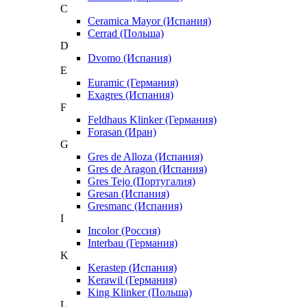
C
Ceramica Mayor (Испания)
Cerrad (Польша)
D
Dvomo (Испания)
E
Euramic (Германия)
Exagres (Испания)
F
Feldhaus Klinker (Германия)
Forasan (Иран)
G
Gres de Alloza (Испания)
Gres de Aragon (Испания)
Gres Tejo (Португалия)
Gresan (Испания)
Gresmanc (Испания)
I
Incolor (Россия)
Interbau (Германия)
K
Kerastep (Испания)
Kerawil (Германия)
King Klinker (Польша)
L