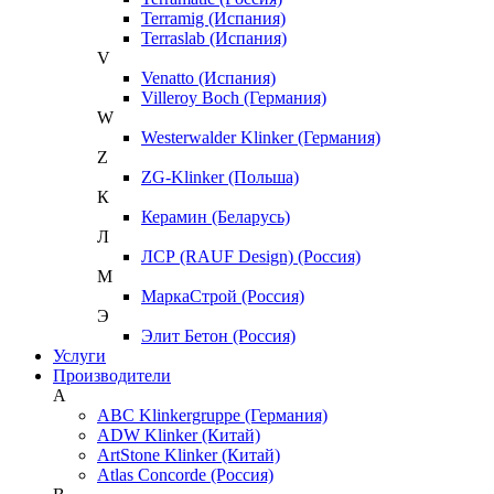
Terramig (Испания)
Terraslab (Испания)
V
Venatto (Испания)
Villeroy Boch (Германия)
W
Westerwalder Klinker (Германия)
Z
ZG-Klinker (Польша)
К
Керамин (Беларусь)
Л
ЛСР (RAUF Design) (Россия)
М
МаркаСтрой (Россия)
Э
Элит Бетон (Россия)
Услуги
Производители
A
ABC Klinkergruppe (Германия)
ADW Klinker (Китай)
ArtStone Klinker (Китай)
Atlas Concorde (Россия)