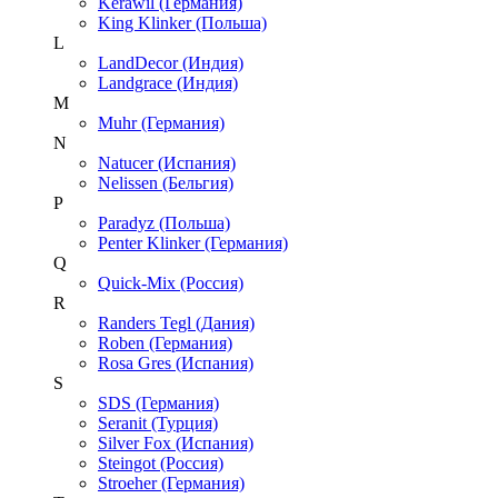
Kerawil (Германия)
King Klinker (Польша)
L
LandDecor (Индия)
Landgrace (Индия)
M
Muhr (Германия)
N
Natucer (Испания)
Nelissen (Бельгия)
P
Paradyz (Польша)
Penter Klinker (Германия)
Q
Quick-Mix (Россия)
R
Randers Tegl (Дания)
Roben (Германия)
Rosa Gres (Испания)
S
SDS (Германия)
Seranit (Турция)
Silver Fox (Испания)
Steingot (Россия)
Stroeher (Германия)