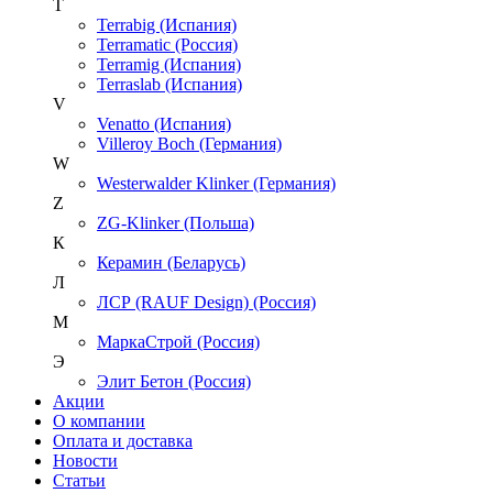
T
Terrabig (Испания)
Terramatic (Россия)
Terramig (Испания)
Terraslab (Испания)
V
Venatto (Испания)
Villeroy Boch (Германия)
W
Westerwalder Klinker (Германия)
Z
ZG-Klinker (Польша)
К
Керамин (Беларусь)
Л
ЛСР (RAUF Design) (Россия)
М
МаркаСтрой (Россия)
Э
Элит Бетон (Россия)
Акции
О компании
Оплата и доставка
Новости
Статьи