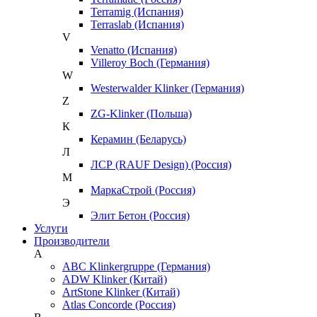
Terramig (Испания)
Terraslab (Испания)
V
Venatto (Испания)
Villeroy Boch (Германия)
W
Westerwalder Klinker (Германия)
Z
ZG-Klinker (Польша)
К
Керамин (Беларусь)
Л
ЛСР (RAUF Design) (Россия)
М
МаркаСтрой (Россия)
Э
Элит Бетон (Россия)
Услуги
Производители
A
ABC Klinkergruppe (Германия)
ADW Klinker (Китай)
ArtStone Klinker (Китай)
Atlas Concorde (Россия)