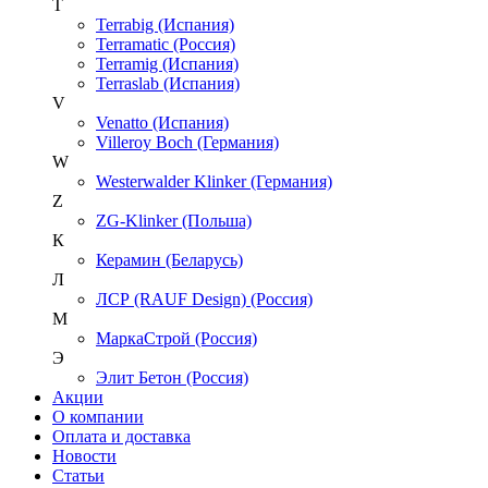
T
Terrabig (Испания)
Terramatic (Россия)
Terramig (Испания)
Terraslab (Испания)
V
Venatto (Испания)
Villeroy Boch (Германия)
W
Westerwalder Klinker (Германия)
Z
ZG-Klinker (Польша)
К
Керамин (Беларусь)
Л
ЛСР (RAUF Design) (Россия)
М
МаркаСтрой (Россия)
Э
Элит Бетон (Россия)
Акции
О компании
Оплата и доставка
Новости
Статьи