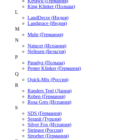
Kerawil (Германия)
King Klinker (Польша)
L
LandDecor (Индия)
Landgrace (Индия)
M
Muhr (Германия)
N
Natucer (Испания)
Nelissen (Бельгия)
P
Paradyz (Польша)
Penter Klinker (Германия)
Q
Quick-Mix (Россия)
R
Randers Tegl (Дания)
Roben (Германия)
Rosa Gres (Испания)
S
SDS (Германия)
Seranit (Турция)
Silver Fox (Испания)
Steingot (Россия)
Stroeher (Германия)