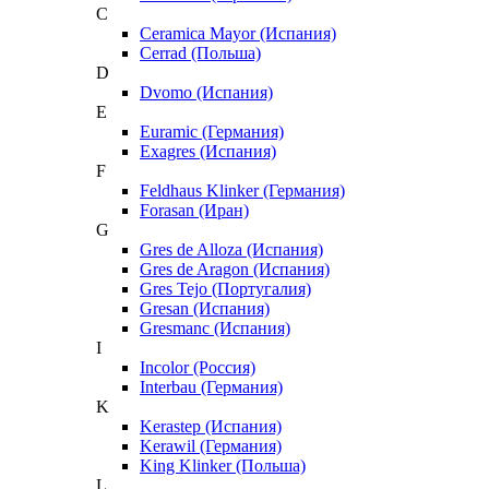
C
Ceramica Mayor (Испания)
Cerrad (Польша)
D
Dvomo (Испания)
E
Euramic (Германия)
Exagres (Испания)
F
Feldhaus Klinker (Германия)
Forasan (Иран)
G
Gres de Alloza (Испания)
Gres de Aragon (Испания)
Gres Tejo (Португалия)
Gresan (Испания)
Gresmanc (Испания)
I
Incolor (Россия)
Interbau (Германия)
K
Kerastep (Испания)
Kerawil (Германия)
King Klinker (Польша)
L