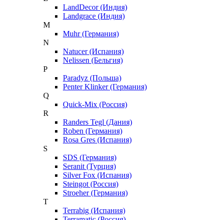
LandDecor (Индия)
Landgrace (Индия)
M
Muhr (Германия)
N
Natucer (Испания)
Nelissen (Бельгия)
P
Paradyz (Польша)
Penter Klinker (Германия)
Q
Quick-Mix (Россия)
R
Randers Tegl (Дания)
Roben (Германия)
Rosa Gres (Испания)
S
SDS (Германия)
Seranit (Турция)
Silver Fox (Испания)
Steingot (Россия)
Stroeher (Германия)
T
Terrabig (Испания)
Terramatic (Россия)