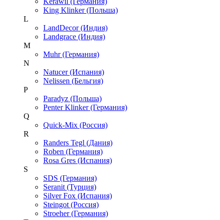
Kerawil (Германия)
King Klinker (Польша)
L
LandDecor (Индия)
Landgrace (Индия)
M
Muhr (Германия)
N
Natucer (Испания)
Nelissen (Бельгия)
P
Paradyz (Польша)
Penter Klinker (Германия)
Q
Quick-Mix (Россия)
R
Randers Tegl (Дания)
Roben (Германия)
Rosa Gres (Испания)
S
SDS (Германия)
Seranit (Турция)
Silver Fox (Испания)
Steingot (Россия)
Stroeher (Германия)