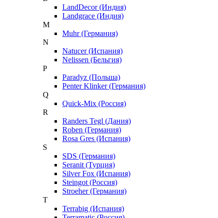
LandDecor (Индия)
Landgrace (Индия)
M
Muhr (Германия)
N
Natucer (Испания)
Nelissen (Бельгия)
P
Paradyz (Польша)
Penter Klinker (Германия)
Q
Quick-Mix (Россия)
R
Randers Tegl (Дания)
Roben (Германия)
Rosa Gres (Испания)
S
SDS (Германия)
Seranit (Турция)
Silver Fox (Испания)
Steingot (Россия)
Stroeher (Германия)
T
Terrabig (Испания)
Terramatic (Россия)