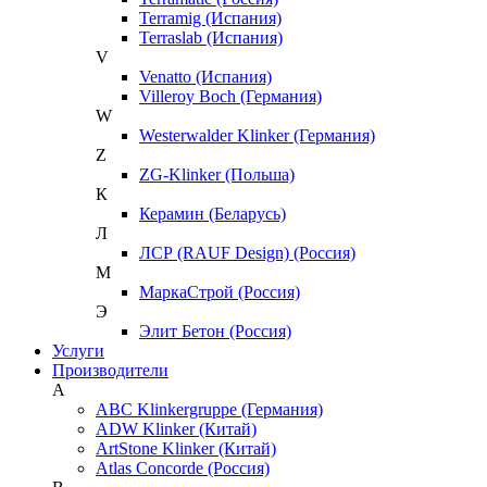
Terramig (Испания)
Terraslab (Испания)
V
Venatto (Испания)
Villeroy Boch (Германия)
W
Westerwalder Klinker (Германия)
Z
ZG-Klinker (Польша)
К
Керамин (Беларусь)
Л
ЛСР (RAUF Design) (Россия)
М
МаркаСтрой (Россия)
Э
Элит Бетон (Россия)
Услуги
Производители
A
ABC Klinkergruppe (Германия)
ADW Klinker (Китай)
ArtStone Klinker (Китай)
Atlas Concorde (Россия)