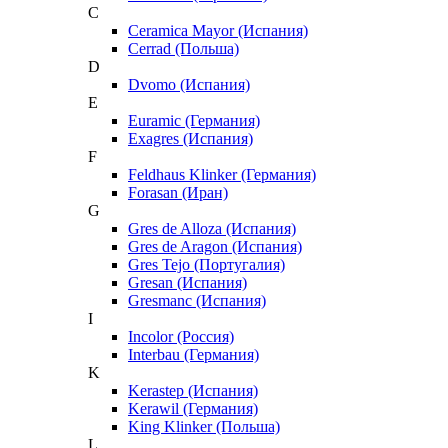
C
Ceramica Mayor (Испания)
Cerrad (Польша)
D
Dvomo (Испания)
E
Euramic (Германия)
Exagres (Испания)
F
Feldhaus Klinker (Германия)
Forasan (Иран)
G
Gres de Alloza (Испания)
Gres de Aragon (Испания)
Gres Tejo (Португалия)
Gresan (Испания)
Gresmanc (Испания)
I
Incolor (Россия)
Interbau (Германия)
K
Kerastep (Испания)
Kerawil (Германия)
King Klinker (Польша)
L