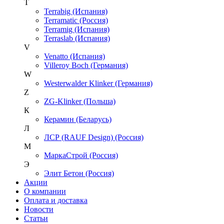
T
Terrabig (Испания)
Terramatic (Россия)
Terramig (Испания)
Terraslab (Испания)
V
Venatto (Испания)
Villeroy Boch (Германия)
W
Westerwalder Klinker (Германия)
Z
ZG-Klinker (Польша)
К
Керамин (Беларусь)
Л
ЛСР (RAUF Design) (Россия)
М
МаркаСтрой (Россия)
Э
Элит Бетон (Россия)
Акции
О компании
Оплата и доставка
Новости
Статьи