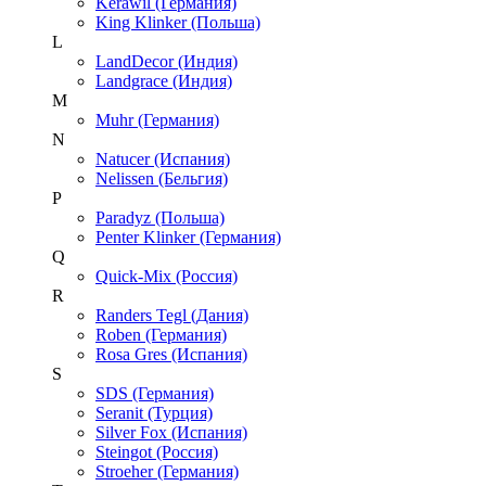
Kerawil (Германия)
King Klinker (Польша)
L
LandDecor (Индия)
Landgrace (Индия)
M
Muhr (Германия)
N
Natucer (Испания)
Nelissen (Бельгия)
P
Paradyz (Польша)
Penter Klinker (Германия)
Q
Quick-Mix (Россия)
R
Randers Tegl (Дания)
Roben (Германия)
Rosa Gres (Испания)
S
SDS (Германия)
Seranit (Турция)
Silver Fox (Испания)
Steingot (Россия)
Stroeher (Германия)