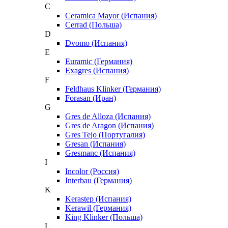
C
Ceramica Mayor (Испания)
Cerrad (Польша)
D
Dvomo (Испания)
E
Euramic (Германия)
Exagres (Испания)
F
Feldhaus Klinker (Германия)
Forasan (Иран)
G
Gres de Alloza (Испания)
Gres de Aragon (Испания)
Gres Tejo (Португалия)
Gresan (Испания)
Gresmanc (Испания)
I
Incolor (Россия)
Interbau (Германия)
K
Kerastep (Испания)
Kerawil (Германия)
King Klinker (Польша)
L