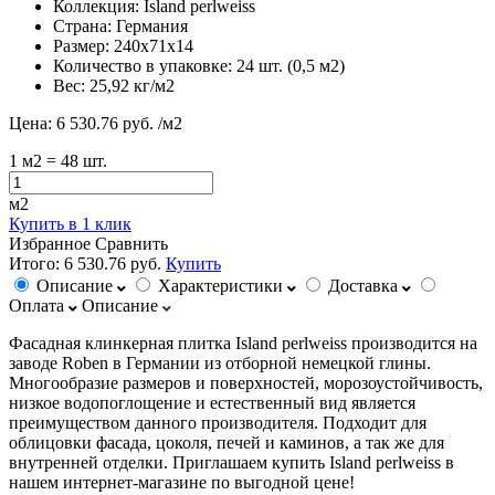
Коллекция:
Island perlweiss
Страна:
Германия
Размер:
240х71х14
Количество в упаковке:
24 шт. (0,5 м2)
Вес:
25,92 кг/м2
Цена:
6 530.76 руб.
/м2
1
м2
= 48 шт.
м2
Купить в 1 клик
Избранное
Сравнить
Итого:
6 530.76 руб.
Купить
Описание
Характеристики
Доставка
Оплата
Описание
Фасадная клинкерная плитка Island perlweiss производится на
заводе Roben в Германии из отборной немецкой глины.
Многообразие размеров и поверхностей, морозоустойчивость,
низкое водопоглощение и естественный вид является
преимуществом данного производителя. Подходит для
облицовки фасада, цоколя, печей и каминов, а так же для
внутренней отделки. Приглашаем купить Island perlweiss в
нашем интернет-магазине по выгодной цене!