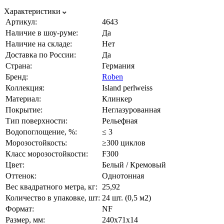
Характеристики
Артикул:
4643
Наличие в шоу-руме:
Да
Наличие на складе:
Нет
Доставка по России:
Да
Страна:
Германия
Бренд:
Roben
Коллекция:
Island perlweiss
Материал:
Клинкер
Покрытие:
Неглазурованная
Тип поверхности:
Рельефная
Водопоглощение, %:
≤ 3
Морозостойкость:
≥300 циклов
Класс морозостойкости:
F300
Цвет:
Белый / Кремовый
Оттенок:
Однотонная
Вес квадратного метра, кг:
25,92
Количество в упаковке, шт:
24 шт. (0,5 м2)
Формат:
NF
Размер, мм:
240х71х14