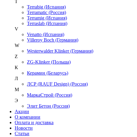
T
Terrabig (Испания)
Terramatic (Россия)
Terramig (Испания)
Terraslab (Испания)
V
Venatto (Испания)
Villeroy Boch (Германия)
W
Westerwalder Klinker (Германия)
Z
ZG-Klinker (Польша)
К
Керамин (Беларусь)
Л
ЛСР (RAUF Design) (Россия)
М
МаркаСтрой (Россия)
Э
Элит Бетон (Россия)
Акции
О компании
Оплата и доставка
Новости
Статьи