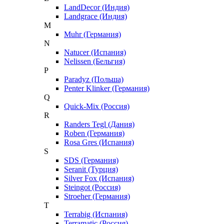
LandDecor (Индия)
Landgrace (Индия)
M
Muhr (Германия)
N
Natucer (Испания)
Nelissen (Бельгия)
P
Paradyz (Польша)
Penter Klinker (Германия)
Q
Quick-Mix (Россия)
R
Randers Tegl (Дания)
Roben (Германия)
Rosa Gres (Испания)
S
SDS (Германия)
Seranit (Турция)
Silver Fox (Испания)
Steingot (Россия)
Stroeher (Германия)
T
Terrabig (Испания)
Terramatic (Россия)