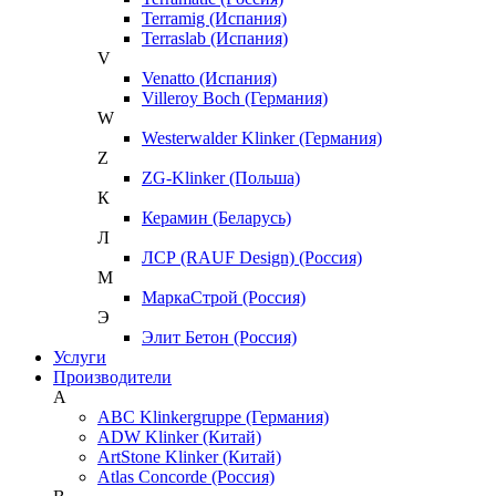
Terramig (Испания)
Terraslab (Испания)
V
Venatto (Испания)
Villeroy Boch (Германия)
W
Westerwalder Klinker (Германия)
Z
ZG-Klinker (Польша)
К
Керамин (Беларусь)
Л
ЛСР (RAUF Design) (Россия)
М
МаркаСтрой (Россия)
Э
Элит Бетон (Россия)
Услуги
Производители
A
ABC Klinkergruppe (Германия)
ADW Klinker (Китай)
ArtStone Klinker (Китай)
Atlas Concorde (Россия)