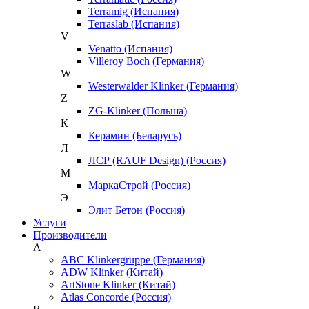
Terramig (Испания)
Terraslab (Испания)
V
Venatto (Испания)
Villeroy Boch (Германия)
W
Westerwalder Klinker (Германия)
Z
ZG-Klinker (Польша)
К
Керамин (Беларусь)
Л
ЛСР (RAUF Design) (Россия)
М
МаркаСтрой (Россия)
Э
Элит Бетон (Россия)
Услуги
Производители
A
ABC Klinkergruppe (Германия)
ADW Klinker (Китай)
ArtStone Klinker (Китай)
Atlas Concorde (Россия)