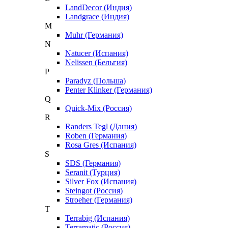
LandDecor (Индия)
Landgrace (Индия)
M
Muhr (Германия)
N
Natucer (Испания)
Nelissen (Бельгия)
P
Paradyz (Польша)
Penter Klinker (Германия)
Q
Quick-Mix (Россия)
R
Randers Tegl (Дания)
Roben (Германия)
Rosa Gres (Испания)
S
SDS (Германия)
Seranit (Турция)
Silver Fox (Испания)
Steingot (Россия)
Stroeher (Германия)
T
Terrabig (Испания)
Terramatic (Россия)