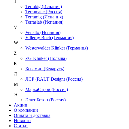
T
Terrabig (Испания)
Terramatic (Россия)
Terramig (Испания)
Terraslab (Испания)
V
Venatto (Испания)
Villeroy Boch (Германия)
W
Westerwalder Klinker (Германия)
Z
ZG-Klinker (Польша)
К
Керамин (Беларусь)
Л
ЛСР (RAUF Design) (Россия)
М
МаркаСтрой (Россия)
Э
Элит Бетон (Россия)
Акции
О компании
Оплата и доставка
Новости
Статьи