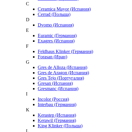
C
Ceramica Mayor (Испания)
Cerrad (Польша)
D
Dvomo (Испания)
E
Euramic (Германия)
Exagres (Испания)
F
Feldhaus Klinker (Германия)
Forasan (Иран)
G
Gres de Alloza (Испания)
Gres de Aragon (Испания)
Gres Tejo (Португалия)
Gresan (Испания)
Gresmanc (Испания)
I
Incolor (Россия)
Interbau (Германия)
K
Kerastep (Испания)
Kerawil (Германия)
King Klinker (Польша)
L