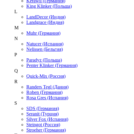
Kerawil (Германия)
King Klinker (Польша)
L
LandDecor (Индия)
Landgrace (Индия)
M
Muhr (Германия)
N
Natucer (Испания)
Nelissen (Бельгия)
P
Paradyz (Польша)
Penter Klinker (Германия)
Q
Quick-Mix (Россия)
R
Randers Tegl (Дания)
Roben (Германия)
Rosa Gres (Испания)
S
SDS (Германия)
Seranit (Турция)
Silver Fox (Испания)
Steingot (Россия)
Stroeher (Германия)