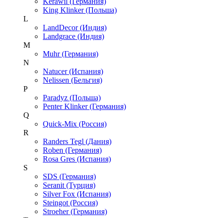
Kerawil (Германия)
King Klinker (Польша)
L
LandDecor (Индия)
Landgrace (Индия)
M
Muhr (Германия)
N
Natucer (Испания)
Nelissen (Бельгия)
P
Paradyz (Польша)
Penter Klinker (Германия)
Q
Quick-Mix (Россия)
R
Randers Tegl (Дания)
Roben (Германия)
Rosa Gres (Испания)
S
SDS (Германия)
Seranit (Турция)
Silver Fox (Испания)
Steingot (Россия)
Stroeher (Германия)