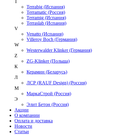
T
Terrabig (Испания)
Terramatic (Россия)
Terramig (Испания)
Terraslab (Испания)
V
Venatto (Испания)
Villeroy Boch (Германия)
W
Westerwalder Klinker (Германия)
Z
ZG-Klinker (Польша)
К
Керамин (Беларусь)
Л
ЛСР (RAUF Design) (Россия)
М
МаркаСтрой (Россия)
Э
Элит Бетон (Россия)
Акции
О компании
Оплата и доставка
Новости
Статьи