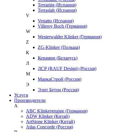
Terramig (Испания)
Terraslab (Испания)
V
Venatto (Испания)
Villeroy Boch (Германия)
W
Westerwalder Klinker (Германия)
Z
ZG-Klinker (Польша)
К
Керамин (Беларусь)
Л
ЛСР (RAUF Design) (Россия)
М
МаркаСтрой (Россия)
Э
Элит Бетон (Россия)
Услуги
Производители
A
ABC Klinkergruppe (Германия)
ADW Klinker (Китай)
ArtStone Klinker (Китай)
Atlas Concorde (Россия)