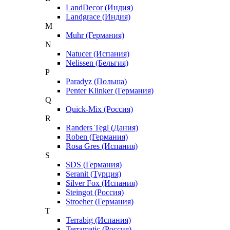
LandDecor (Индия)
Landgrace (Индия)
M
Muhr (Германия)
N
Natucer (Испания)
Nelissen (Бельгия)
P
Paradyz (Польша)
Penter Klinker (Германия)
Q
Quick-Mix (Россия)
R
Randers Tegl (Дания)
Roben (Германия)
Rosa Gres (Испания)
S
SDS (Германия)
Seranit (Турция)
Silver Fox (Испания)
Steingot (Россия)
Stroeher (Германия)
T
Terrabig (Испания)
Terramatic (Россия)