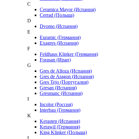
C
Ceramica Mayor (Испания)
Cerrad (Польша)
D
Dvomo (Испания)
E
Euramic (Германия)
Exagres (Испания)
F
Feldhaus Klinker (Германия)
Forasan (Иран)
G
Gres de Alloza (Испания)
Gres de Aragon (Испания)
Gres Tejo (Португалия)
Gresan (Испания)
Gresmanc (Испания)
I
Incolor (Россия)
Interbau (Германия)
K
Kerastep (Испания)
Kerawil (Германия)
King Klinker (Польша)
L