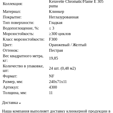
Keravette Chromatic/Flame E 305
Коллекция:
puma
Материал:
Клинкер
Покрытие:
Неглазурованная
Тип поверхности:
Гладкая
Водопоглощение, %:
≤ 3
Морозостойкость:
≥300 циклов
Класс морозостойкости:
F300
Цвет:
Оранжевый / Желтый
Оттенок:
Пестрая
Вес квадратного метра,
19,85
кг:
Количество в упаковке,
24 шт. (0,48 м2)
шт:
Формат:
NF
Размер, мм:
240х71х11
Артикул:
4300
Толщина, мм:
11
Доставка
Наша компания выполняет доставку клинкерной продукции в