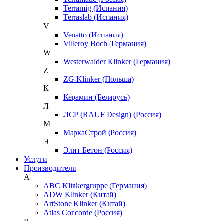
Terramig (Испания)
Terraslab (Испания)
V
Venatto (Испания)
Villeroy Boch (Германия)
W
Westerwalder Klinker (Германия)
Z
ZG-Klinker (Польша)
К
Керамин (Беларусь)
Л
ЛСР (RAUF Design) (Россия)
М
МаркаСтрой (Россия)
Э
Элит Бетон (Россия)
Услуги
Производители
A
ABC Klinkergruppe (Германия)
ADW Klinker (Китай)
ArtStone Klinker (Китай)
Atlas Concorde (Россия)