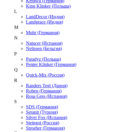
Kerawil (Германия)
King Klinker (Польша)
L
LandDecor (Индия)
Landgrace (Индия)
M
Muhr (Германия)
N
Natucer (Испания)
Nelissen (Бельгия)
P
Paradyz (Польша)
Penter Klinker (Германия)
Q
Quick-Mix (Россия)
R
Randers Tegl (Дания)
Roben (Германия)
Rosa Gres (Испания)
S
SDS (Германия)
Seranit (Турция)
Silver Fox (Испания)
Steingot (Россия)
Stroeher (Германия)