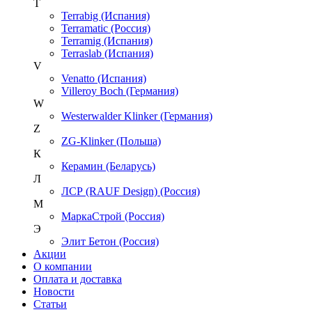
T
Terrabig (Испания)
Terramatic (Россия)
Terramig (Испания)
Terraslab (Испания)
V
Venatto (Испания)
Villeroy Boch (Германия)
W
Westerwalder Klinker (Германия)
Z
ZG-Klinker (Польша)
К
Керамин (Беларусь)
Л
ЛСР (RAUF Design) (Россия)
М
МаркаСтрой (Россия)
Э
Элит Бетон (Россия)
Акции
О компании
Оплата и доставка
Новости
Статьи