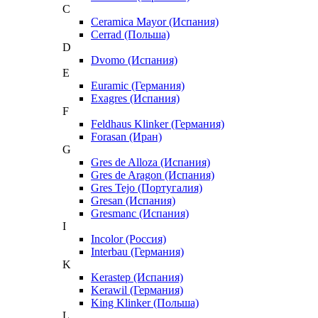
C
Ceramica Mayor (Испания)
Cerrad (Польша)
D
Dvomo (Испания)
E
Euramic (Германия)
Exagres (Испания)
F
Feldhaus Klinker (Германия)
Forasan (Иран)
G
Gres de Alloza (Испания)
Gres de Aragon (Испания)
Gres Tejo (Португалия)
Gresan (Испания)
Gresmanc (Испания)
I
Incolor (Россия)
Interbau (Германия)
K
Kerastep (Испания)
Kerawil (Германия)
King Klinker (Польша)
L