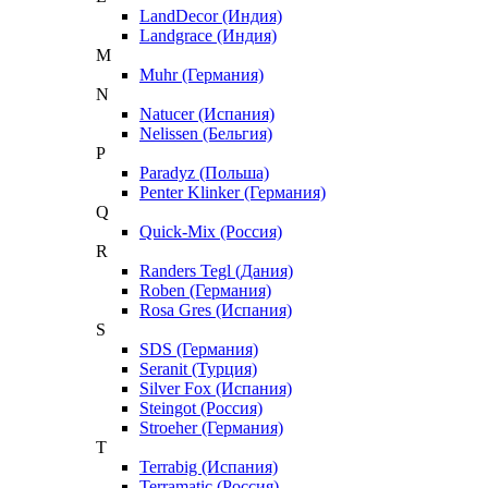
LandDecor (Индия)
Landgrace (Индия)
M
Muhr (Германия)
N
Natucer (Испания)
Nelissen (Бельгия)
P
Paradyz (Польша)
Penter Klinker (Германия)
Q
Quick-Mix (Россия)
R
Randers Tegl (Дания)
Roben (Германия)
Rosa Gres (Испания)
S
SDS (Германия)
Seranit (Турция)
Silver Fox (Испания)
Steingot (Россия)
Stroeher (Германия)
T
Terrabig (Испания)
Terramatic (Россия)