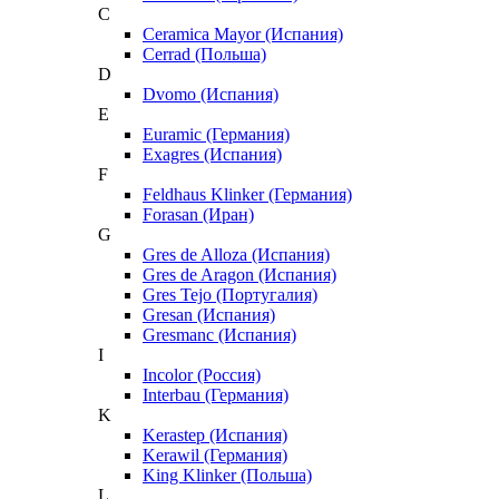
C
Ceramica Mayor (Испания)
Cerrad (Польша)
D
Dvomo (Испания)
E
Euramic (Германия)
Exagres (Испания)
F
Feldhaus Klinker (Германия)
Forasan (Иран)
G
Gres de Alloza (Испания)
Gres de Aragon (Испания)
Gres Tejo (Португалия)
Gresan (Испания)
Gresmanc (Испания)
I
Incolor (Россия)
Interbau (Германия)
K
Kerastep (Испания)
Kerawil (Германия)
King Klinker (Польша)
L