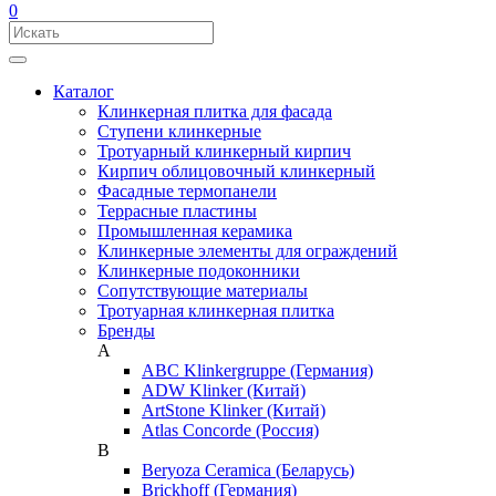
0
Каталог
Клинкерная плитка для фасада
Ступени клинкерные
Тротуарный клинкерный кирпич
Кирпич облицовочный клинкерный
Фасадные термопанели
Террасные пластины
Промышленная керамика
Клинкерные элементы для ограждений
Клинкерные подоконники
Сопутствующие материалы
Тротуарная клинкерная плитка
Бренды
A
ABC Klinkergruppe (Германия)
ADW Klinker (Китай)
ArtStone Klinker (Китай)
Atlas Concorde (Россия)
B
Beryoza Ceramica (Беларусь)
Brickhoff (Германия)