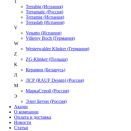
T
Terrabig (Испания)
Terramatic (Россия)
Terramig (Испания)
Terraslab (Испания)
V
Venatto (Испания)
Villeroy Boch (Германия)
W
Westerwalder Klinker (Германия)
Z
ZG-Klinker (Польша)
К
Керамин (Беларусь)
Л
ЛСР (RAUF Design) (Россия)
М
МаркаСтрой (Россия)
Э
Элит Бетон (Россия)
Акции
О компании
Оплата и доставка
Новости
Статьи