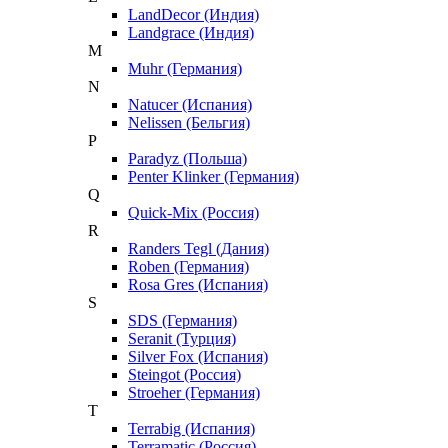
LandDecor (Индия)
Landgrace (Индия)
M
Muhr (Германия)
N
Natucer (Испания)
Nelissen (Бельгия)
P
Paradyz (Польша)
Penter Klinker (Германия)
Q
Quick-Mix (Россия)
R
Randers Tegl (Дания)
Roben (Германия)
Rosa Gres (Испания)
S
SDS (Германия)
Seranit (Турция)
Silver Fox (Испания)
Steingot (Россия)
Stroeher (Германия)
T
Terrabig (Испания)
Terramatic (Россия)