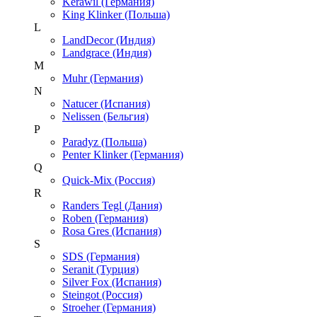
Kerawil (Германия)
King Klinker (Польша)
L
LandDecor (Индия)
Landgrace (Индия)
M
Muhr (Германия)
N
Natucer (Испания)
Nelissen (Бельгия)
P
Paradyz (Польша)
Penter Klinker (Германия)
Q
Quick-Mix (Россия)
R
Randers Tegl (Дания)
Roben (Германия)
Rosa Gres (Испания)
S
SDS (Германия)
Seranit (Турция)
Silver Fox (Испания)
Steingot (Россия)
Stroeher (Германия)