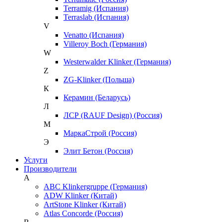
Terramig (Испания)
Terraslab (Испания)
V
Venatto (Испания)
Villeroy Boch (Германия)
W
Westerwalder Klinker (Германия)
Z
ZG-Klinker (Польша)
К
Керамин (Беларусь)
Л
ЛСР (RAUF Design) (Россия)
М
МаркаСтрой (Россия)
Э
Элит Бетон (Россия)
Услуги
Производители
A
ABC Klinkergruppe (Германия)
ADW Klinker (Китай)
ArtStone Klinker (Китай)
Atlas Concorde (Россия)