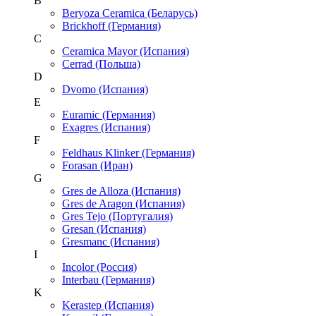
B
Beryoza Ceramica (Беларусь)
Brickhoff (Германия)
C
Ceramica Mayor (Испания)
Cerrad (Польша)
D
Dvomo (Испания)
E
Euramic (Германия)
Exagres (Испания)
F
Feldhaus Klinker (Германия)
Forasan (Иран)
G
Gres de Alloza (Испания)
Gres de Aragon (Испания)
Gres Tejo (Португалия)
Gresan (Испания)
Gresmanc (Испания)
I
Incolor (Россия)
Interbau (Германия)
K
Kerastep (Испания)