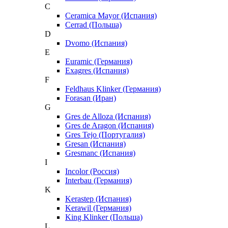
C
Ceramica Mayor (Испания)
Cerrad (Польша)
D
Dvomo (Испания)
E
Euramic (Германия)
Exagres (Испания)
F
Feldhaus Klinker (Германия)
Forasan (Иран)
G
Gres de Alloza (Испания)
Gres de Aragon (Испания)
Gres Tejo (Португалия)
Gresan (Испания)
Gresmanc (Испания)
I
Incolor (Россия)
Interbau (Германия)
K
Kerastep (Испания)
Kerawil (Германия)
King Klinker (Польша)
L