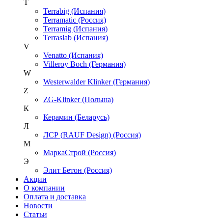
T
Terrabig (Испания)
Terramatic (Россия)
Terramig (Испания)
Terraslab (Испания)
V
Venatto (Испания)
Villeroy Boch (Германия)
W
Westerwalder Klinker (Германия)
Z
ZG-Klinker (Польша)
К
Керамин (Беларусь)
Л
ЛСР (RAUF Design) (Россия)
М
МаркаСтрой (Россия)
Э
Элит Бетон (Россия)
Акции
О компании
Оплата и доставка
Новости
Статьи