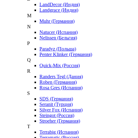
LandDecor (Индия)
Landgrace (Индия)
M
Muhr (Германия)
N
Natucer (Испания)
Nelissen (Бельгия)
P
Paradyz (Польша)
Penter Klinker (Германия)
Q
Quick-Mix (Россия)
R
Randers Tegl (Дания)
Roben (Германия)
Rosa Gres (Испания)
S
SDS (Германия)
Seranit (Турция)
Silver Fox (Испания)
Steingot (Россия)
Stroeher (Германия)
T
Terrabig (Испания)
Terramatic (Россия)