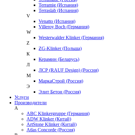
Terramig (Испания)
Terraslab (Испания)
V
Venatto (Испания)
Villeroy Boch (Германия)
W
Westerwalder Klinker (Германия)
Z
ZG-Klinker (Польша)
К
Керамин (Беларусь)
Л
ЛСР (RAUF Design) (Россия)
М
МаркаСтрой (Россия)
Э
Элит Бетон (Россия)
Услуги
Производители
A
ABC Klinkergruppe (Германия)
ADW Klinker (Китай)
ArtStone Klinker (Китай)
Atlas Concorde (Россия)