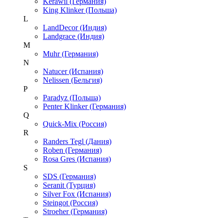
Kerawil (Германия)
King Klinker (Польша)
L
LandDecor (Индия)
Landgrace (Индия)
M
Muhr (Германия)
N
Natucer (Испания)
Nelissen (Бельгия)
P
Paradyz (Польша)
Penter Klinker (Германия)
Q
Quick-Mix (Россия)
R
Randers Tegl (Дания)
Roben (Германия)
Rosa Gres (Испания)
S
SDS (Германия)
Seranit (Турция)
Silver Fox (Испания)
Steingot (Россия)
Stroeher (Германия)