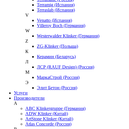
Terramig (Испания)
Terraslab (Испания)
V
Venatto (Испания)
Villeroy Boch (Германия)
W
Westerwalder Klinker (Германия)
Z
ZG-Klinker (Польша)
К
Керамин (Беларусь)
Л
ЛСР (RAUF Design) (Россия)
М
МаркаСтрой (Россия)
Э
Элит Бетон (Россия)
Услуги
Производители
A
ABC Klinkergruppe (Германия)
ADW Klinker (Китай)
ArtStone Klinker (Китай)
Atlas Concorde (Россия)