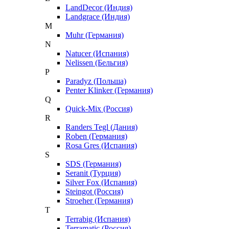
LandDecor (Индия)
Landgrace (Индия)
M
Muhr (Германия)
N
Natucer (Испания)
Nelissen (Бельгия)
P
Paradyz (Польша)
Penter Klinker (Германия)
Q
Quick-Mix (Россия)
R
Randers Tegl (Дания)
Roben (Германия)
Rosa Gres (Испания)
S
SDS (Германия)
Seranit (Турция)
Silver Fox (Испания)
Steingot (Россия)
Stroeher (Германия)
T
Terrabig (Испания)
Terramatic (Россия)