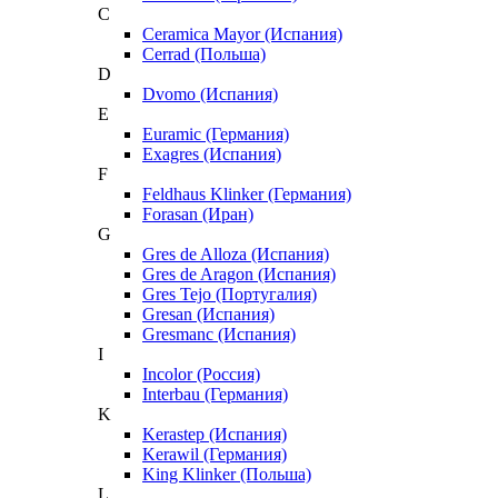
C
Ceramica Mayor (Испания)
Cerrad (Польша)
D
Dvomo (Испания)
E
Euramic (Германия)
Exagres (Испания)
F
Feldhaus Klinker (Германия)
Forasan (Иран)
G
Gres de Alloza (Испания)
Gres de Aragon (Испания)
Gres Tejo (Португалия)
Gresan (Испания)
Gresmanc (Испания)
I
Incolor (Россия)
Interbau (Германия)
K
Kerastep (Испания)
Kerawil (Германия)
King Klinker (Польша)
L