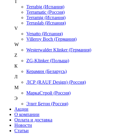
T
Terrabig (Испания)
Terramatic (Россия)
Terramig (Испания)
Terraslab (Испания)
V
Venatto (Испания)
Villeroy Boch (Германия)
W
Westerwalder Klinker (Германия)
Z
ZG-Klinker (Польша)
К
Керамин (Беларусь)
Л
ЛСР (RAUF Design) (Россия)
М
МаркаСтрой (Россия)
Э
Элит Бетон (Россия)
Акции
О компании
Оплата и доставка
Новости
Статьи