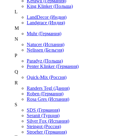
Kerawil (Германия)
King Klinker (Польша)
L
LandDecor (Индия)
Landgrace (Индия)
M
Muhr (Германия)
N
Natucer (Испания)
Nelissen (Бельгия)
P
Paradyz (Польша)
Penter Klinker (Германия)
Q
Quick-Mix (Россия)
R
Randers Tegl (Дания)
Roben (Германия)
Rosa Gres (Испания)
S
SDS (Германия)
Seranit (Турция)
Silver Fox (Испания)
Steingot (Россия)
Stroeher (Германия)