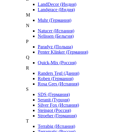
LandDecor (Индия)
Landgrace (Индия)
M
Muhr (Германия)
N
Natucer (Испания)
Nelissen (Бельгия)
P
Paradyz (Польша)
Penter Klinker (Германия)
Q
Quick-Mix (Россия)
R
Randers Tegl (Дания)
Roben (Германия)
Rosa Gres (Испания)
S
SDS (Германия)
Seranit (Турция)
Silver Fox (Испания)
Steingot (Россия)
Stroeher (Германия)
T
Terrabig (Испания)
Terramatic (Россия)