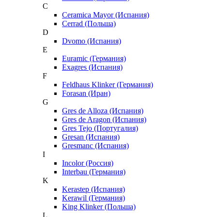
C
Ceramica Mayor (Испания)
Cerrad (Польша)
D
Dvomo (Испания)
E
Euramic (Германия)
Exagres (Испания)
F
Feldhaus Klinker (Германия)
Forasan (Иран)
G
Gres de Alloza (Испания)
Gres de Aragon (Испания)
Gres Tejo (Португалия)
Gresan (Испания)
Gresmanc (Испания)
I
Incolor (Россия)
Interbau (Германия)
K
Kerastep (Испания)
Kerawil (Германия)
King Klinker (Польша)
L