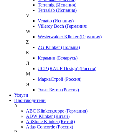
Terramig (Испания)
Terraslab (Испания)
V
Venatto (Испания)
Villeroy Boch (Германия)
W
Westerwalder Klinker (Германия)
Z
ZG-Klinker (Польша)
К
Керамин (Беларусь)
Л
ЛСР (RAUF Design) (Россия)
М
МаркаСтрой (Россия)
Э
Элит Бетон (Россия)
Услуги
Производители
A
ABC Klinkergruppe (Германия)
ADW Klinker (Китай)
ArtStone Klinker (Китай)
Atlas Concorde (Россия)