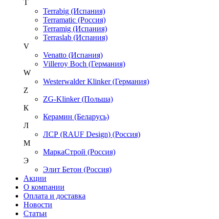
T
Terrabig (Испания)
Terramatic (Россия)
Terramig (Испания)
Terraslab (Испания)
V
Venatto (Испания)
Villeroy Boch (Германия)
W
Westerwalder Klinker (Германия)
Z
ZG-Klinker (Польша)
К
Керамин (Беларусь)
Л
ЛСР (RAUF Design) (Россия)
М
МаркаСтрой (Россия)
Э
Элит Бетон (Россия)
Акции
О компании
Оплата и доставка
Новости
Статьи