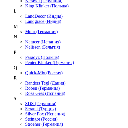
Kerawil (Германия)
King Klinker (Польша)
L
LandDecor (Индия)
Landgrace (Индия)
M
Muhr (Германия)
N
Natucer (Испания)
Nelissen (Бельгия)
P
Paradyz (Польша)
Penter Klinker (Германия)
Q
Quick-Mix (Россия)
R
Randers Tegl (Дания)
Roben (Германия)
Rosa Gres (Испания)
S
SDS (Германия)
Seranit (Турция)
Silver Fox (Испания)
Steingot (Россия)
Stroeher (Германия)