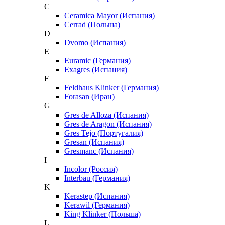
C
Ceramica Mayor (Испания)
Cerrad (Польша)
D
Dvomo (Испания)
E
Euramic (Германия)
Exagres (Испания)
F
Feldhaus Klinker (Германия)
Forasan (Иран)
G
Gres de Alloza (Испания)
Gres de Aragon (Испания)
Gres Tejo (Португалия)
Gresan (Испания)
Gresmanc (Испания)
I
Incolor (Россия)
Interbau (Германия)
K
Kerastep (Испания)
Kerawil (Германия)
King Klinker (Польша)
L