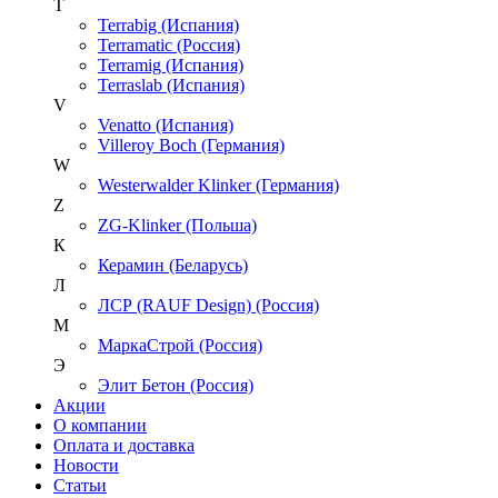
T
Terrabig (Испания)
Terramatic (Россия)
Terramig (Испания)
Terraslab (Испания)
V
Venatto (Испания)
Villeroy Boch (Германия)
W
Westerwalder Klinker (Германия)
Z
ZG-Klinker (Польша)
К
Керамин (Беларусь)
Л
ЛСР (RAUF Design) (Россия)
М
МаркаСтрой (Россия)
Э
Элит Бетон (Россия)
Акции
О компании
Оплата и доставка
Новости
Статьи