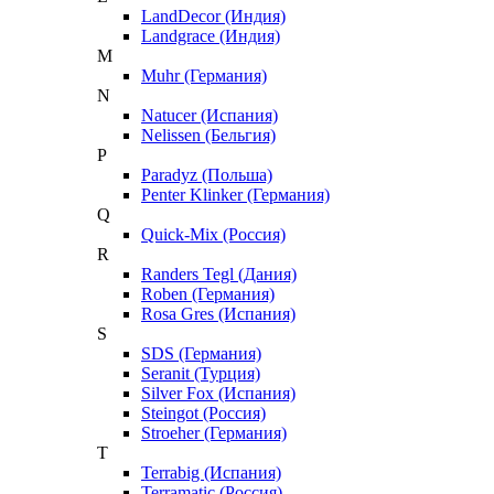
LandDecor (Индия)
Landgrace (Индия)
M
Muhr (Германия)
N
Natucer (Испания)
Nelissen (Бельгия)
P
Paradyz (Польша)
Penter Klinker (Германия)
Q
Quick-Mix (Россия)
R
Randers Tegl (Дания)
Roben (Германия)
Rosa Gres (Испания)
S
SDS (Германия)
Seranit (Турция)
Silver Fox (Испания)
Steingot (Россия)
Stroeher (Германия)
T
Terrabig (Испания)
Terramatic (Россия)