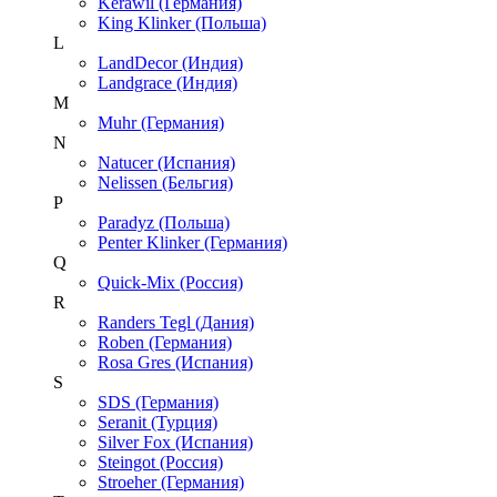
Kerawil (Германия)
King Klinker (Польша)
L
LandDecor (Индия)
Landgrace (Индия)
M
Muhr (Германия)
N
Natucer (Испания)
Nelissen (Бельгия)
P
Paradyz (Польша)
Penter Klinker (Германия)
Q
Quick-Mix (Россия)
R
Randers Tegl (Дания)
Roben (Германия)
Rosa Gres (Испания)
S
SDS (Германия)
Seranit (Турция)
Silver Fox (Испания)
Steingot (Россия)
Stroeher (Германия)