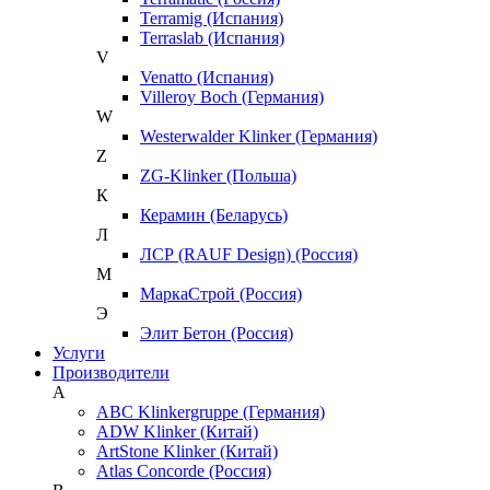
Terramig (Испания)
Terraslab (Испания)
V
Venatto (Испания)
Villeroy Boch (Германия)
W
Westerwalder Klinker (Германия)
Z
ZG-Klinker (Польша)
К
Керамин (Беларусь)
Л
ЛСР (RAUF Design) (Россия)
М
МаркаСтрой (Россия)
Э
Элит Бетон (Россия)
Услуги
Производители
A
ABC Klinkergruppe (Германия)
ADW Klinker (Китай)
ArtStone Klinker (Китай)
Atlas Concorde (Россия)