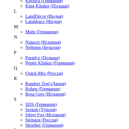
Kerawil (Германия)
King Klinker (Польша)
L
LandDecor (Индия)
Landgrace (Индия)
M
Muhr (Германия)
N
Natucer (Испания)
Nelissen (Бельгия)
P
Paradyz (Польша)
Penter Klinker (Германия)
Q
Quick-Mix (Россия)
R
Randers Tegl (Дания)
Roben (Германия)
Rosa Gres (Испания)
S
SDS (Германия)
Seranit (Турция)
Silver Fox (Испания)
Steingot (Россия)
Stroeher (Германия)