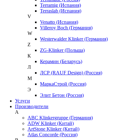
Terramig (Испания)
Terraslab (Испания)
V
Venatto (Испания)
Villeroy Boch (Германия)
W
Westerwalder Klinker (Германия)
Z
ZG-Klinker (Польша)
К
Керамин (Беларусь)
Л
ЛСР (RAUF Design) (Россия)
М
МаркаСтрой (Россия)
Э
Элит Бетон (Россия)
Услуги
Производители
A
ABC Klinkergruppe (Германия)
ADW Klinker (Китай)
ArtStone Klinker (Китай)
Atlas Concorde (Россия)