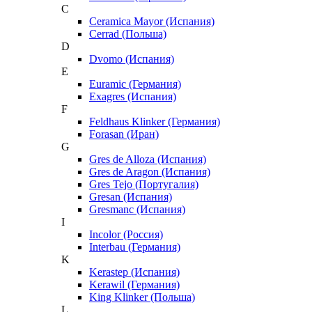
C
Ceramica Mayor (Испания)
Cerrad (Польша)
D
Dvomo (Испания)
E
Euramic (Германия)
Exagres (Испания)
F
Feldhaus Klinker (Германия)
Forasan (Иран)
G
Gres de Alloza (Испания)
Gres de Aragon (Испания)
Gres Tejo (Португалия)
Gresan (Испания)
Gresmanc (Испания)
I
Incolor (Россия)
Interbau (Германия)
K
Kerastep (Испания)
Kerawil (Германия)
King Klinker (Польша)
L