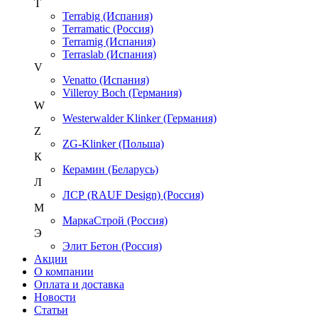
T
Terrabig (Испания)
Terramatic (Россия)
Terramig (Испания)
Terraslab (Испания)
V
Venatto (Испания)
Villeroy Boch (Германия)
W
Westerwalder Klinker (Германия)
Z
ZG-Klinker (Польша)
К
Керамин (Беларусь)
Л
ЛСР (RAUF Design) (Россия)
М
МаркаСтрой (Россия)
Э
Элит Бетон (Россия)
Акции
О компании
Оплата и доставка
Новости
Статьи