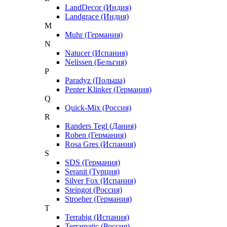
LandDecor (Индия)
Landgrace (Индия)
M
Muhr (Германия)
N
Natucer (Испания)
Nelissen (Бельгия)
P
Paradyz (Польша)
Penter Klinker (Германия)
Q
Quick-Mix (Россия)
R
Randers Tegl (Дания)
Roben (Германия)
Rosa Gres (Испания)
S
SDS (Германия)
Seranit (Турция)
Silver Fox (Испания)
Steingot (Россия)
Stroeher (Германия)
T
Terrabig (Испания)
Terramatic (Россия)