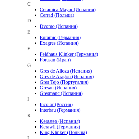
C
Ceramica Mayor (Испания)
Cerrad (Польша)
D
Dvomo (Испания)
E
Euramic (Германия)
Exagres (Испания)
F
Feldhaus Klinker (Германия)
Forasan (Иран)
G
Gres de Alloza (Испания)
Gres de Aragon (Испания)
Gres Tejo (Португалия)
Gresan (Испания)
Gresmanc (Испания)
I
Incolor (Россия)
Interbau (Германия)
K
Kerastep (Испания)
Kerawil (Германия)
King Klinker (Польша)
L