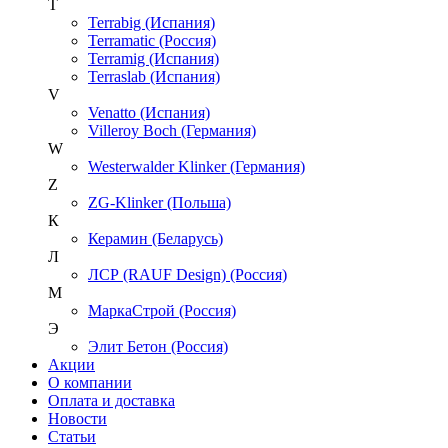
T
Terrabig (Испания)
Terramatic (Россия)
Terramig (Испания)
Terraslab (Испания)
V
Venatto (Испания)
Villeroy Boch (Германия)
W
Westerwalder Klinker (Германия)
Z
ZG-Klinker (Польша)
К
Керамин (Беларусь)
Л
ЛСР (RAUF Design) (Россия)
М
МаркаСтрой (Россия)
Э
Элит Бетон (Россия)
Акции
О компании
Оплата и доставка
Новости
Статьи