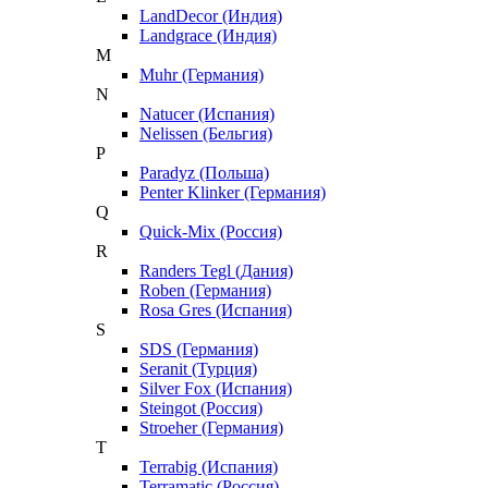
LandDecor (Индия)
Landgrace (Индия)
M
Muhr (Германия)
N
Natucer (Испания)
Nelissen (Бельгия)
P
Paradyz (Польша)
Penter Klinker (Германия)
Q
Quick-Mix (Россия)
R
Randers Tegl (Дания)
Roben (Германия)
Rosa Gres (Испания)
S
SDS (Германия)
Seranit (Турция)
Silver Fox (Испания)
Steingot (Россия)
Stroeher (Германия)
T
Terrabig (Испания)
Terramatic (Россия)