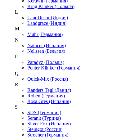
Kerawil (Германия)
King Klinker (Польша)
L
LandDecor (Индия)
Landgrace (Индия)
M
Muhr (Германия)
N
Natucer (Испания)
Nelissen (Бельгия)
P
Paradyz (Польша)
Penter Klinker (Германия)
Q
Quick-Mix (Россия)
R
Randers Tegl (Дания)
Roben (Германия)
Rosa Gres (Испания)
S
SDS (Германия)
Seranit (Турция)
Silver Fox (Испания)
Steingot (Россия)
Stroeher (Германия)