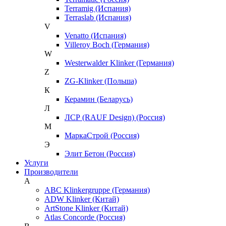
Terramig (Испания)
Terraslab (Испания)
V
Venatto (Испания)
Villeroy Boch (Германия)
W
Westerwalder Klinker (Германия)
Z
ZG-Klinker (Польша)
К
Керамин (Беларусь)
Л
ЛСР (RAUF Design) (Россия)
М
МаркаСтрой (Россия)
Э
Элит Бетон (Россия)
Услуги
Производители
A
ABC Klinkergruppe (Германия)
ADW Klinker (Китай)
ArtStone Klinker (Китай)
Atlas Concorde (Россия)