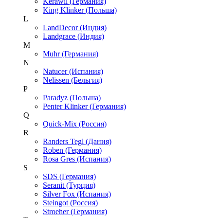
Kerawil (Германия)
King Klinker (Польша)
L
LandDecor (Индия)
Landgrace (Индия)
M
Muhr (Германия)
N
Natucer (Испания)
Nelissen (Бельгия)
P
Paradyz (Польша)
Penter Klinker (Германия)
Q
Quick-Mix (Россия)
R
Randers Tegl (Дания)
Roben (Германия)
Rosa Gres (Испания)
S
SDS (Германия)
Seranit (Турция)
Silver Fox (Испания)
Steingot (Россия)
Stroeher (Германия)