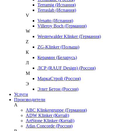
Terramig (Испания)
Terraslab (Испания)
V
Venatto (Испания)
Villeroy Boch (Германия)
W
Westerwalder Klinker (Германия)
Z
ZG-Klinker (Польша)
К
Керамин (Беларусь)
Л
ЛСР (RAUF Design) (Россия)
М
МаркаСтрой (Россия)
Э
Элит Бетон (Россия)
Услуги
Производители
A
ABC Klinkergruppe (Германия)
ADW Klinker (Китай)
ArtStone Klinker (Китай)
Atlas Concorde (Россия)