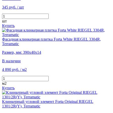
345 руб.
/ шт
шт
Купить
Фасадная клинкерная плитка Forta White RIEGEL 3304R,
Terramatic
Размер, мм: 390х40х14
В наличии
4 890 руб.
/ м2
м2
Купить
Клинкерный угловой элемент Forta Original RIEGEL
1301/2R(Y), Terramatic