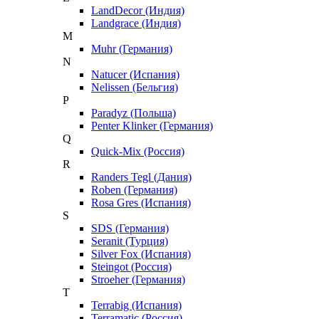
LandDecor (Индия)
Landgrace (Индия)
M
Muhr (Германия)
N
Natucer (Испания)
Nelissen (Бельгия)
P
Paradyz (Польша)
Penter Klinker (Германия)
Q
Quick-Mix (Россия)
R
Randers Tegl (Дания)
Roben (Германия)
Rosa Gres (Испания)
S
SDS (Германия)
Seranit (Турция)
Silver Fox (Испания)
Steingot (Россия)
Stroeher (Германия)
T
Terrabig (Испания)
Terramatic (Россия)