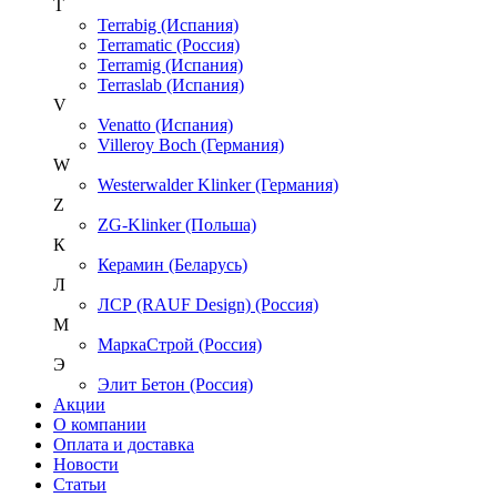
T
Terrabig (Испания)
Terramatic (Россия)
Terramig (Испания)
Terraslab (Испания)
V
Venatto (Испания)
Villeroy Boch (Германия)
W
Westerwalder Klinker (Германия)
Z
ZG-Klinker (Польша)
К
Керамин (Беларусь)
Л
ЛСР (RAUF Design) (Россия)
М
МаркаСтрой (Россия)
Э
Элит Бетон (Россия)
Акции
О компании
Оплата и доставка
Новости
Статьи