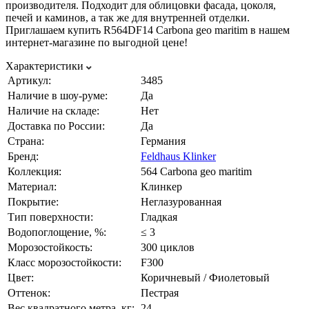
производителя. Подходит для облицовки фасада, цоколя,
печей и каминов, а так же для внутренней отделки.
Приглашаем купить R564DF14 Carbona geo maritim в нашем
интернет-магазине по выгодной цене!
Характеристики
Артикул:
3485
Наличие в шоу-руме:
Да
Наличие на складе:
Нет
Доставка по России:
Да
Страна:
Германия
Бренд:
Feldhaus Klinker
Коллекция:
564 Carbona geo maritim
Материал:
Клинкер
Покрытие:
Неглазурованная
Тип поверхности:
Гладкая
Водопоглощение, %:
≤ 3
Морозостойкость:
300 циклов
Класс морозостойкости:
F300
Цвет:
Коричневый / Фиолетовый
Оттенок:
Пестрая
Вес квадратного метра, кг:
24