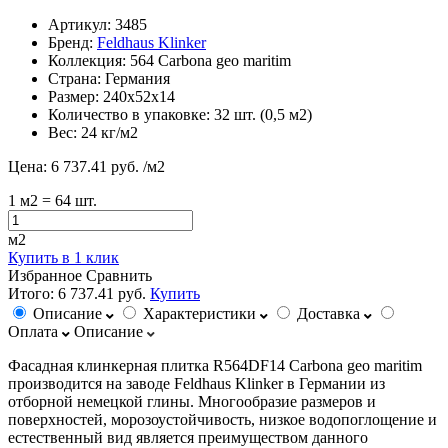
Артикул:
3485
Бренд:
Feldhaus Klinker
Коллекция:
564 Carbona geo maritim
Страна:
Германия
Размер:
240х52х14
Количество в упаковке:
32 шт. (0,5 м2)
Вес:
24 кг/м2
Цена:
6 737.41 руб.
/м2
1
м2
= 64 шт.
м2
Купить в 1 клик
Избранное
Сравнить
Итого:
6 737.41 руб.
Купить
Описание
Характеристики
Доставка
Оплата
Описание
Фасадная клинкерная плитка R564DF14 Carbona geo maritim
производится на заводе Feldhaus Klinker в Германии из
отборной немецкой глины. Многообразие размеров и
поверхностей, морозоустойчивость, низкое водопоглощение и
естественный вид является преимуществом данного