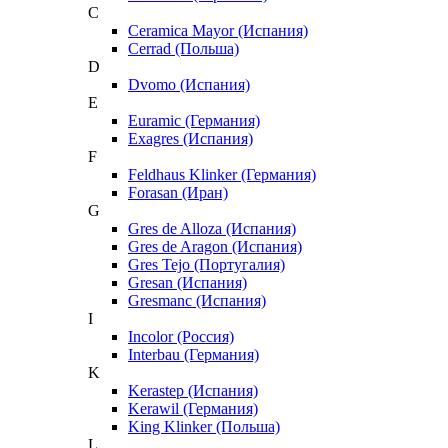
C
Ceramica Mayor (Испания)
Cerrad (Польша)
D
Dvomo (Испания)
E
Euramic (Германия)
Exagres (Испания)
F
Feldhaus Klinker (Германия)
Forasan (Иран)
G
Gres de Alloza (Испания)
Gres de Aragon (Испания)
Gres Tejo (Португалия)
Gresan (Испания)
Gresmanc (Испания)
I
Incolor (Россия)
Interbau (Германия)
K
Kerastep (Испания)
Kerawil (Германия)
King Klinker (Польша)
L