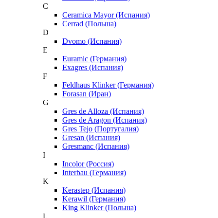
C
Ceramica Mayor (Испания)
Cerrad (Польша)
D
Dvomo (Испания)
E
Euramic (Германия)
Exagres (Испания)
F
Feldhaus Klinker (Германия)
Forasan (Иран)
G
Gres de Alloza (Испания)
Gres de Aragon (Испания)
Gres Tejo (Португалия)
Gresan (Испания)
Gresmanc (Испания)
I
Incolor (Россия)
Interbau (Германия)
K
Kerastep (Испания)
Kerawil (Германия)
King Klinker (Польша)
L