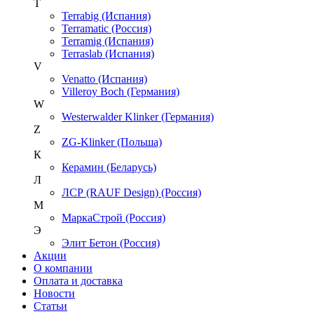
T
Terrabig (Испания)
Terramatic (Россия)
Terramig (Испания)
Terraslab (Испания)
V
Venatto (Испания)
Villeroy Boch (Германия)
W
Westerwalder Klinker (Германия)
Z
ZG-Klinker (Польша)
К
Керамин (Беларусь)
Л
ЛСР (RAUF Design) (Россия)
М
МаркаСтрой (Россия)
Э
Элит Бетон (Россия)
Акции
О компании
Оплата и доставка
Новости
Статьи