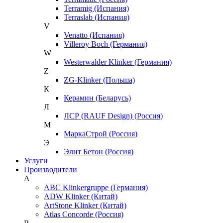
Terramig (Испания)
Terraslab (Испания)
V
Venatto (Испания)
Villeroy Boch (Германия)
W
Westerwalder Klinker (Германия)
Z
ZG-Klinker (Польша)
К
Керамин (Беларусь)
Л
ЛСР (RAUF Design) (Россия)
М
МаркаСтрой (Россия)
Э
Элит Бетон (Россия)
Услуги
Производители
A
ABC Klinkergruppe (Германия)
ADW Klinker (Китай)
ArtStone Klinker (Китай)
Atlas Concorde (Россия)