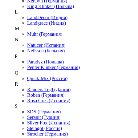
Kerawil (Германия)
King Klinker (Польша)
L
LandDecor (Индия)
Landgrace (Индия)
M
Muhr (Германия)
N
Natucer (Испания)
Nelissen (Бельгия)
P
Paradyz (Польша)
Penter Klinker (Германия)
Q
Quick-Mix (Россия)
R
Randers Tegl (Дания)
Roben (Германия)
Rosa Gres (Испания)
S
SDS (Германия)
Seranit (Турция)
Silver Fox (Испания)
Steingot (Россия)
Stroeher (Германия)