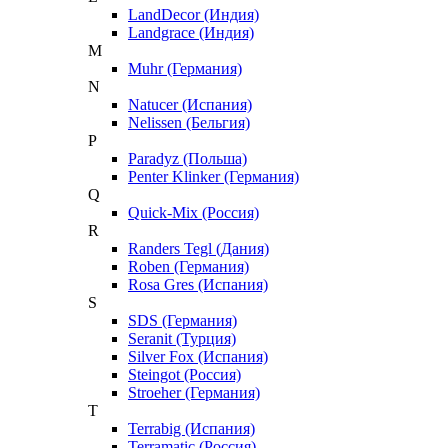
LandDecor (Индия)
Landgrace (Индия)
M
Muhr (Германия)
N
Natucer (Испания)
Nelissen (Бельгия)
P
Paradyz (Польша)
Penter Klinker (Германия)
Q
Quick-Mix (Россия)
R
Randers Tegl (Дания)
Roben (Германия)
Rosa Gres (Испания)
S
SDS (Германия)
Seranit (Турция)
Silver Fox (Испания)
Steingot (Россия)
Stroeher (Германия)
T
Terrabig (Испания)
Terramatic (Россия)