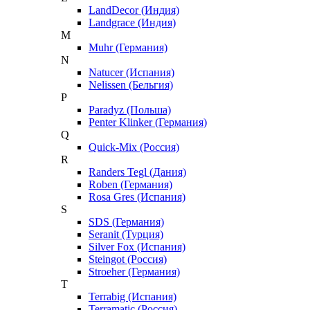
LandDecor (Индия)
Landgrace (Индия)
M
Muhr (Германия)
N
Natucer (Испания)
Nelissen (Бельгия)
P
Paradyz (Польша)
Penter Klinker (Германия)
Q
Quick-Mix (Россия)
R
Randers Tegl (Дания)
Roben (Германия)
Rosa Gres (Испания)
S
SDS (Германия)
Seranit (Турция)
Silver Fox (Испания)
Steingot (Россия)
Stroeher (Германия)
T
Terrabig (Испания)
Terramatic (Россия)