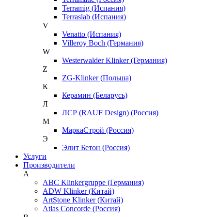
Terramig (Испания)
Terraslab (Испания)
V
Venatto (Испания)
Villeroy Boch (Германия)
W
Westerwalder Klinker (Германия)
Z
ZG-Klinker (Польша)
К
Керамин (Беларусь)
Л
ЛСР (RAUF Design) (Россия)
М
МаркаСтрой (Россия)
Э
Элит Бетон (Россия)
Услуги
Производители
A
ABC Klinkergruppe (Германия)
ADW Klinker (Китай)
ArtStone Klinker (Китай)
Atlas Concorde (Россия)