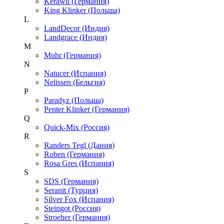
Kerawil (Германия)
King Klinker (Польша)
L
LandDecor (Индия)
Landgrace (Индия)
M
Muhr (Германия)
N
Natucer (Испания)
Nelissen (Бельгия)
P
Paradyz (Польша)
Penter Klinker (Германия)
Q
Quick-Mix (Россия)
R
Randers Tegl (Дания)
Roben (Германия)
Rosa Gres (Испания)
S
SDS (Германия)
Seranit (Турция)
Silver Fox (Испания)
Steingot (Россия)
Stroeher (Германия)