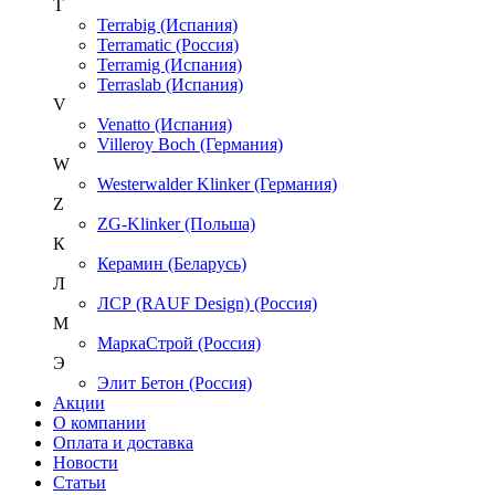
T
Terrabig (Испания)
Terramatic (Россия)
Terramig (Испания)
Terraslab (Испания)
V
Venatto (Испания)
Villeroy Boch (Германия)
W
Westerwalder Klinker (Германия)
Z
ZG-Klinker (Польша)
К
Керамин (Беларусь)
Л
ЛСР (RAUF Design) (Россия)
М
МаркаСтрой (Россия)
Э
Элит Бетон (Россия)
Акции
О компании
Оплата и доставка
Новости
Статьи