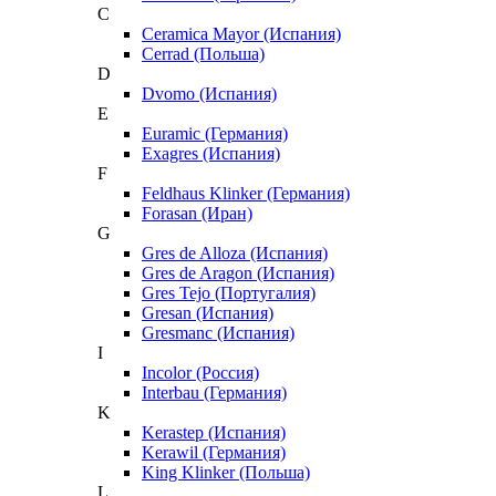
C
Ceramica Mayor (Испания)
Cerrad (Польша)
D
Dvomo (Испания)
E
Euramic (Германия)
Exagres (Испания)
F
Feldhaus Klinker (Германия)
Forasan (Иран)
G
Gres de Alloza (Испания)
Gres de Aragon (Испания)
Gres Tejo (Португалия)
Gresan (Испания)
Gresmanc (Испания)
I
Incolor (Россия)
Interbau (Германия)
K
Kerastep (Испания)
Kerawil (Германия)
King Klinker (Польша)
L