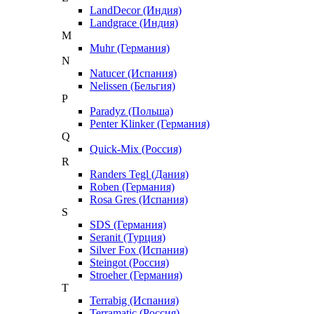
LandDecor (Индия)
Landgrace (Индия)
M
Muhr (Германия)
N
Natucer (Испания)
Nelissen (Бельгия)
P
Paradyz (Польша)
Penter Klinker (Германия)
Q
Quick-Mix (Россия)
R
Randers Tegl (Дания)
Roben (Германия)
Rosa Gres (Испания)
S
SDS (Германия)
Seranit (Турция)
Silver Fox (Испания)
Steingot (Россия)
Stroeher (Германия)
T
Terrabig (Испания)
Terramatic (Россия)