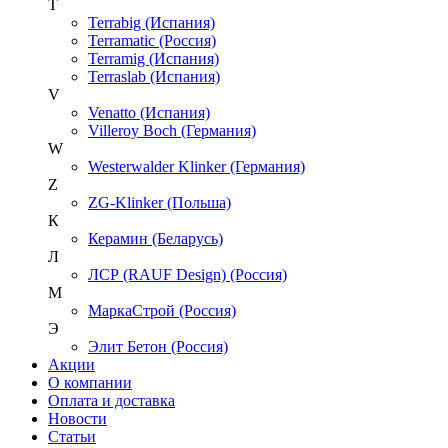
T
Terrabig (Испания)
Terramatic (Россия)
Terramig (Испания)
Terraslab (Испания)
V
Venatto (Испания)
Villeroy Boch (Германия)
W
Westerwalder Klinker (Германия)
Z
ZG-Klinker (Польша)
К
Керамин (Беларусь)
Л
ЛСР (RAUF Design) (Россия)
М
МаркаСтрой (Россия)
Э
Элит Бетон (Россия)
Акции
О компании
Оплата и доставка
Новости
Статьи