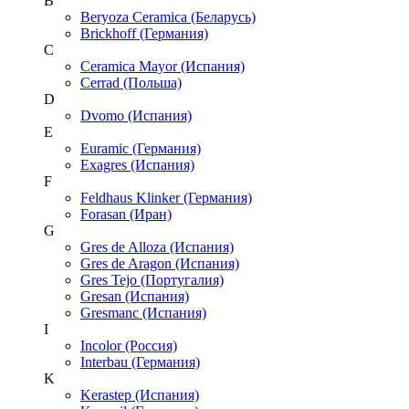
B
Beryoza Ceramica (Беларусь)
Brickhoff (Германия)
C
Ceramica Mayor (Испания)
Cerrad (Польша)
D
Dvomo (Испания)
E
Euramic (Германия)
Exagres (Испания)
F
Feldhaus Klinker (Германия)
Forasan (Иран)
G
Gres de Alloza (Испания)
Gres de Aragon (Испания)
Gres Tejo (Португалия)
Gresan (Испания)
Gresmanc (Испания)
I
Incolor (Россия)
Interbau (Германия)
K
Kerastep (Испания)