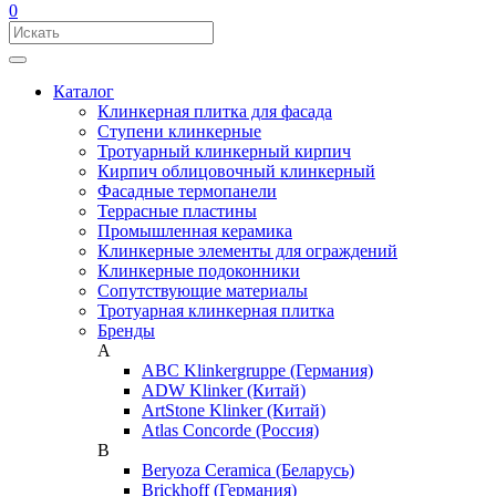
0
Каталог
Клинкерная плитка для фасада
Ступени клинкерные
Тротуарный клинкерный кирпич
Кирпич облицовочный клинкерный
Фасадные термопанели
Террасные пластины
Промышленная керамика
Клинкерные элементы для ограждений
Клинкерные подоконники
Сопутствующие материалы
Тротуарная клинкерная плитка
Бренды
A
ABC Klinkergruppe (Германия)
ADW Klinker (Китай)
ArtStone Klinker (Китай)
Atlas Concorde (Россия)
B
Beryoza Ceramica (Беларусь)
Brickhoff (Германия)