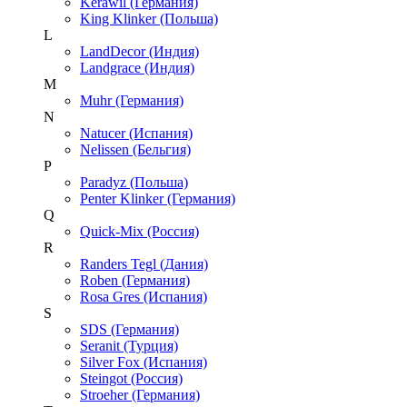
Kerawil (Германия)
King Klinker (Польша)
L
LandDecor (Индия)
Landgrace (Индия)
M
Muhr (Германия)
N
Natucer (Испания)
Nelissen (Бельгия)
P
Paradyz (Польша)
Penter Klinker (Германия)
Q
Quick-Mix (Россия)
R
Randers Tegl (Дания)
Roben (Германия)
Rosa Gres (Испания)
S
SDS (Германия)
Seranit (Турция)
Silver Fox (Испания)
Steingot (Россия)
Stroeher (Германия)