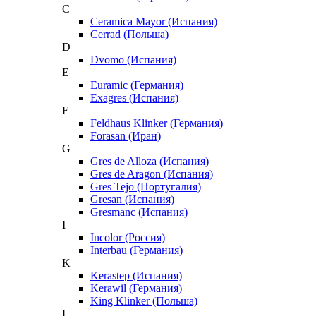
C
Ceramica Mayor (Испания)
Cerrad (Польша)
D
Dvomo (Испания)
E
Euramic (Германия)
Exagres (Испания)
F
Feldhaus Klinker (Германия)
Forasan (Иран)
G
Gres de Alloza (Испания)
Gres de Aragon (Испания)
Gres Tejo (Португалия)
Gresan (Испания)
Gresmanc (Испания)
I
Incolor (Россия)
Interbau (Германия)
K
Kerastep (Испания)
Kerawil (Германия)
King Klinker (Польша)
L