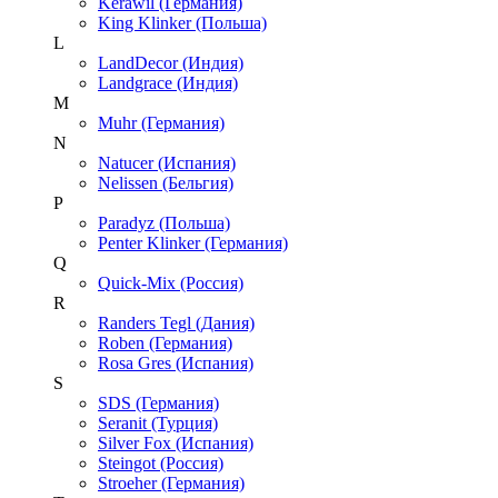
Kerawil (Германия)
King Klinker (Польша)
L
LandDecor (Индия)
Landgrace (Индия)
M
Muhr (Германия)
N
Natucer (Испания)
Nelissen (Бельгия)
P
Paradyz (Польша)
Penter Klinker (Германия)
Q
Quick-Mix (Россия)
R
Randers Tegl (Дания)
Roben (Германия)
Rosa Gres (Испания)
S
SDS (Германия)
Seranit (Турция)
Silver Fox (Испания)
Steingot (Россия)
Stroeher (Германия)