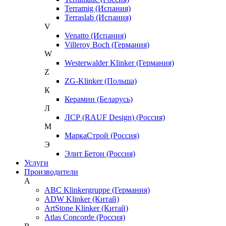
Terramig (Испания)
Terraslab (Испания)
V
Venatto (Испания)
Villeroy Boch (Германия)
W
Westerwalder Klinker (Германия)
Z
ZG-Klinker (Польша)
К
Керамин (Беларусь)
Л
ЛСР (RAUF Design) (Россия)
М
МаркаСтрой (Россия)
Э
Элит Бетон (Россия)
Услуги
Производители
A
ABC Klinkergruppe (Германия)
ADW Klinker (Китай)
ArtStone Klinker (Китай)
Atlas Concorde (Россия)