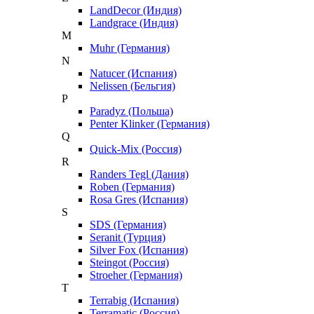
LandDecor (Индия)
Landgrace (Индия)
M
Muhr (Германия)
N
Natucer (Испания)
Nelissen (Бельгия)
P
Paradyz (Польша)
Penter Klinker (Германия)
Q
Quick-Mix (Россия)
R
Randers Tegl (Дания)
Roben (Германия)
Rosa Gres (Испания)
S
SDS (Германия)
Seranit (Турция)
Silver Fox (Испания)
Steingot (Россия)
Stroeher (Германия)
T
Terrabig (Испания)
Terramatic (Россия)