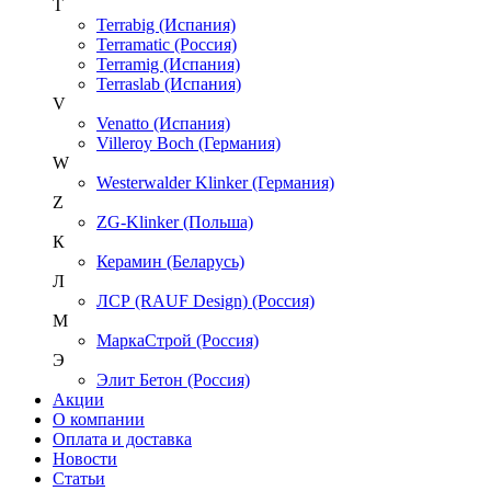
T
Terrabig (Испания)
Terramatic (Россия)
Terramig (Испания)
Terraslab (Испания)
V
Venatto (Испания)
Villeroy Boch (Германия)
W
Westerwalder Klinker (Германия)
Z
ZG-Klinker (Польша)
К
Керамин (Беларусь)
Л
ЛСР (RAUF Design) (Россия)
М
МаркаСтрой (Россия)
Э
Элит Бетон (Россия)
Акции
О компании
Оплата и доставка
Новости
Статьи