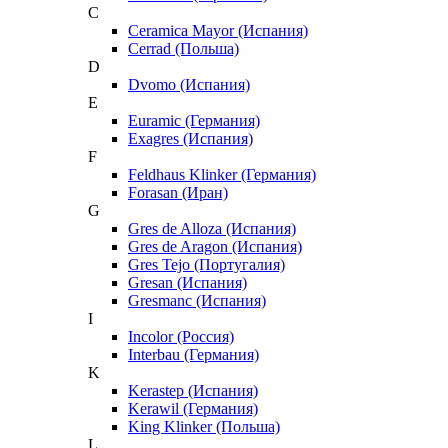
C
Ceramica Mayor (Испания)
Cerrad (Польша)
D
Dvomo (Испания)
E
Euramic (Германия)
Exagres (Испания)
F
Feldhaus Klinker (Германия)
Forasan (Иран)
G
Gres de Alloza (Испания)
Gres de Aragon (Испания)
Gres Tejo (Португалия)
Gresan (Испания)
Gresmanc (Испания)
I
Incolor (Россия)
Interbau (Германия)
K
Kerastep (Испания)
Kerawil (Германия)
King Klinker (Польша)
L