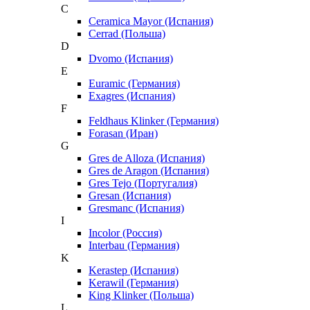
C
Ceramica Mayor (Испания)
Cerrad (Польша)
D
Dvomo (Испания)
E
Euramic (Германия)
Exagres (Испания)
F
Feldhaus Klinker (Германия)
Forasan (Иран)
G
Gres de Alloza (Испания)
Gres de Aragon (Испания)
Gres Tejo (Португалия)
Gresan (Испания)
Gresmanc (Испания)
I
Incolor (Россия)
Interbau (Германия)
K
Kerastep (Испания)
Kerawil (Германия)
King Klinker (Польша)
L