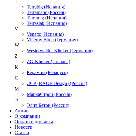
T
Terrabig (Испания)
Terramatic (Россия)
Terramig (Испания)
Terraslab (Испания)
V
Venatto (Испания)
Villeroy Boch (Германия)
W
Westerwalder Klinker (Германия)
Z
ZG-Klinker (Польша)
К
Керамин (Беларусь)
Л
ЛСР (RAUF Design) (Россия)
М
МаркаСтрой (Россия)
Э
Элит Бетон (Россия)
Акции
О компании
Оплата и доставка
Новости
Статьи