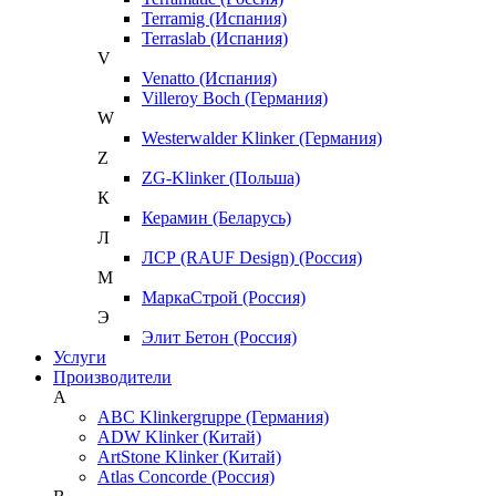
Terramig (Испания)
Terraslab (Испания)
V
Venatto (Испания)
Villeroy Boch (Германия)
W
Westerwalder Klinker (Германия)
Z
ZG-Klinker (Польша)
К
Керамин (Беларусь)
Л
ЛСР (RAUF Design) (Россия)
М
МаркаСтрой (Россия)
Э
Элит Бетон (Россия)
Услуги
Производители
A
ABC Klinkergruppe (Германия)
ADW Klinker (Китай)
ArtStone Klinker (Китай)
Atlas Concorde (Россия)