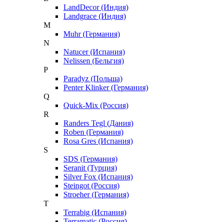
LandDecor (Индия)
Landgrace (Индия)
M
Muhr (Германия)
N
Natucer (Испания)
Nelissen (Бельгия)
P
Paradyz (Польша)
Penter Klinker (Германия)
Q
Quick-Mix (Россия)
R
Randers Tegl (Дания)
Roben (Германия)
Rosa Gres (Испания)
S
SDS (Германия)
Seranit (Турция)
Silver Fox (Испания)
Steingot (Россия)
Stroeher (Германия)
T
Terrabig (Испания)
Terramatic (Россия)