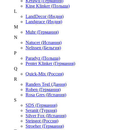
Kerawil (Германия)
King Klinker (Польша)
L
LandDecor (Индия)
Landgrace (Индия)
M
Muhr (Германия)
N
Natucer (Испания)
Nelissen (Бельгия)
P
Paradyz (Польша)
Penter Klinker (Германия)
Q
Quick-Mix (Россия)
R
Randers Tegl (Дания)
Roben (Германия)
Rosa Gres (Испания)
S
SDS (Германия)
Seranit (Турция)
Silver Fox (Испания)
Steingot (Россия)
Stroeher (Германия)