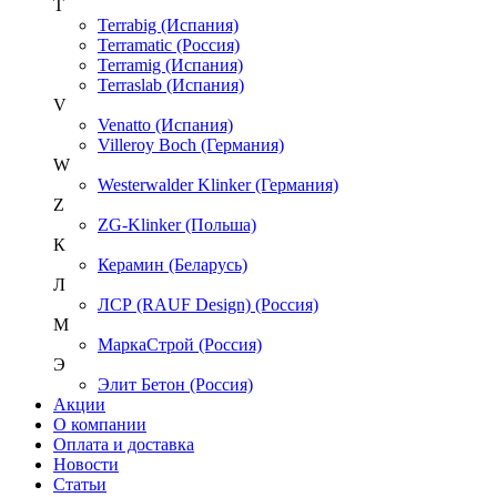
T
Terrabig (Испания)
Terramatic (Россия)
Terramig (Испания)
Terraslab (Испания)
V
Venatto (Испания)
Villeroy Boch (Германия)
W
Westerwalder Klinker (Германия)
Z
ZG-Klinker (Польша)
К
Керамин (Беларусь)
Л
ЛСР (RAUF Design) (Россия)
М
МаркаСтрой (Россия)
Э
Элит Бетон (Россия)
Акции
О компании
Оплата и доставка
Новости
Статьи