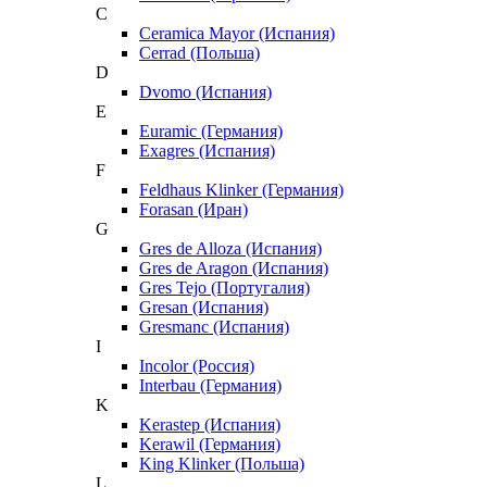
C
Ceramica Mayor (Испания)
Cerrad (Польша)
D
Dvomo (Испания)
E
Euramic (Германия)
Exagres (Испания)
F
Feldhaus Klinker (Германия)
Forasan (Иран)
G
Gres de Alloza (Испания)
Gres de Aragon (Испания)
Gres Tejo (Португалия)
Gresan (Испания)
Gresmanc (Испания)
I
Incolor (Россия)
Interbau (Германия)
K
Kerastep (Испания)
Kerawil (Германия)
King Klinker (Польша)
L