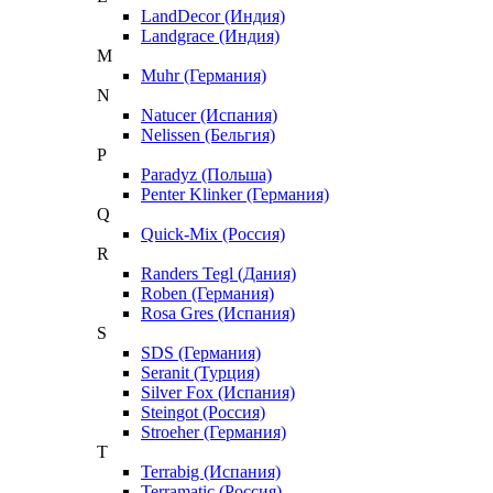
LandDecor (Индия)
Landgrace (Индия)
M
Muhr (Германия)
N
Natucer (Испания)
Nelissen (Бельгия)
P
Paradyz (Польша)
Penter Klinker (Германия)
Q
Quick-Mix (Россия)
R
Randers Tegl (Дания)
Roben (Германия)
Rosa Gres (Испания)
S
SDS (Германия)
Seranit (Турция)
Silver Fox (Испания)
Steingot (Россия)
Stroeher (Германия)
T
Terrabig (Испания)
Terramatic (Россия)