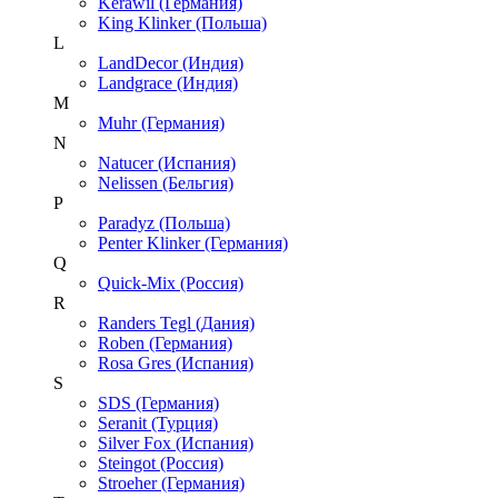
Kerawil (Германия)
King Klinker (Польша)
L
LandDecor (Индия)
Landgrace (Индия)
M
Muhr (Германия)
N
Natucer (Испания)
Nelissen (Бельгия)
P
Paradyz (Польша)
Penter Klinker (Германия)
Q
Quick-Mix (Россия)
R
Randers Tegl (Дания)
Roben (Германия)
Rosa Gres (Испания)
S
SDS (Германия)
Seranit (Турция)
Silver Fox (Испания)
Steingot (Россия)
Stroeher (Германия)