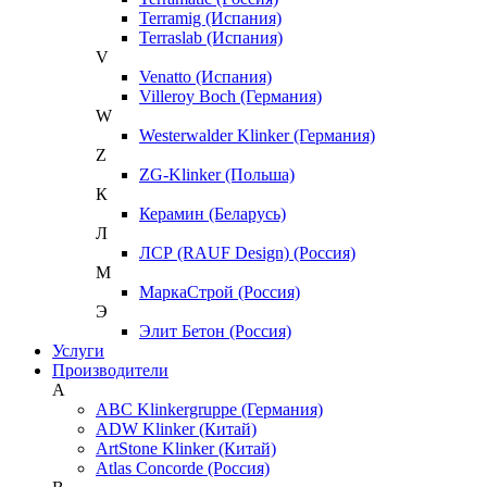
Terramig (Испания)
Terraslab (Испания)
V
Venatto (Испания)
Villeroy Boch (Германия)
W
Westerwalder Klinker (Германия)
Z
ZG-Klinker (Польша)
К
Керамин (Беларусь)
Л
ЛСР (RAUF Design) (Россия)
М
МаркаСтрой (Россия)
Э
Элит Бетон (Россия)
Услуги
Производители
A
ABC Klinkergruppe (Германия)
ADW Klinker (Китай)
ArtStone Klinker (Китай)
Atlas Concorde (Россия)