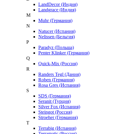
LandDecor (Индия)
Landgrace (Индия)
M
Muhr (Германия)
N
Natucer (Испания)
Nelissen (Бельгия)
P
Paradyz (Польша)
Penter Klinker (Германия)
Q
Quick-Mix (Россия)
R
Randers Tegl (Дания)
Roben (Германия)
Rosa Gres (Испания)
S
SDS (Германия)
Seranit (Турция)
Silver Fox (Испания)
Steingot (Россия)
Stroeher (Германия)
T
Terrabig (Испания)
Terramatic (Россия)