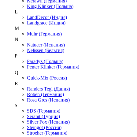
Kerawil (Германия)
King Klinker (Польша)
L
LandDecor (Индия)
Landgrace (Индия)
M
Muhr (Германия)
N
Natucer (Испания)
Nelissen (Бельгия)
P
Paradyz (Польша)
Penter Klinker (Германия)
Q
Quick-Mix (Россия)
R
Randers Tegl (Дания)
Roben (Германия)
Rosa Gres (Испания)
S
SDS (Германия)
Seranit (Турция)
Silver Fox (Испания)
Steingot (Россия)
Stroeher (Германия)