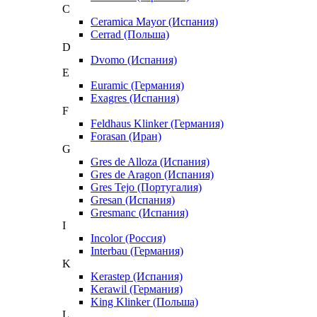
C
Ceramica Mayor (Испания)
Cerrad (Польша)
D
Dvomo (Испания)
E
Euramic (Германия)
Exagres (Испания)
F
Feldhaus Klinker (Германия)
Forasan (Иран)
G
Gres de Alloza (Испания)
Gres de Aragon (Испания)
Gres Tejo (Португалия)
Gresan (Испания)
Gresmanc (Испания)
I
Incolor (Россия)
Interbau (Германия)
K
Kerastep (Испания)
Kerawil (Германия)
King Klinker (Польша)
L