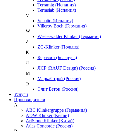
Terramig (Испания)
Terraslab (Испания)
V
Venatto (Испания)
Villeroy Boch (Германия)
W
Westerwalder Klinker (Германия)
Z
ZG-Klinker (Польша)
К
Керамин (Беларусь)
Л
ЛСР (RAUF Design) (Россия)
М
МаркаСтрой (Россия)
Э
Элит Бетон (Россия)
Услуги
Производители
A
ABC Klinkergruppe (Германия)
ADW Klinker (Китай)
ArtStone Klinker (Китай)
Atlas Concorde (Россия)