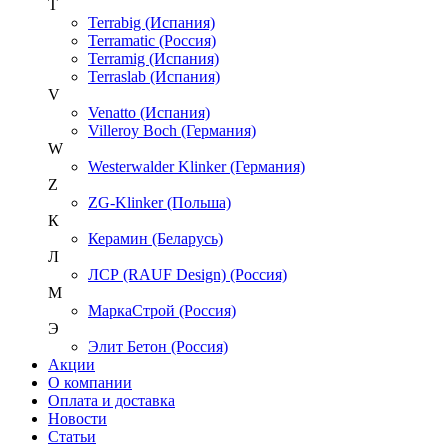
T
Terrabig (Испания)
Terramatic (Россия)
Terramig (Испания)
Terraslab (Испания)
V
Venatto (Испания)
Villeroy Boch (Германия)
W
Westerwalder Klinker (Германия)
Z
ZG-Klinker (Польша)
К
Керамин (Беларусь)
Л
ЛСР (RAUF Design) (Россия)
М
МаркаСтрой (Россия)
Э
Элит Бетон (Россия)
Акции
О компании
Оплата и доставка
Новости
Статьи