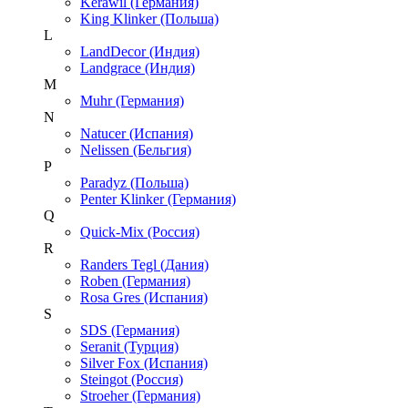
Kerawil (Германия)
King Klinker (Польша)
L
LandDecor (Индия)
Landgrace (Индия)
M
Muhr (Германия)
N
Natucer (Испания)
Nelissen (Бельгия)
P
Paradyz (Польша)
Penter Klinker (Германия)
Q
Quick-Mix (Россия)
R
Randers Tegl (Дания)
Roben (Германия)
Rosa Gres (Испания)
S
SDS (Германия)
Seranit (Турция)
Silver Fox (Испания)
Steingot (Россия)
Stroeher (Германия)