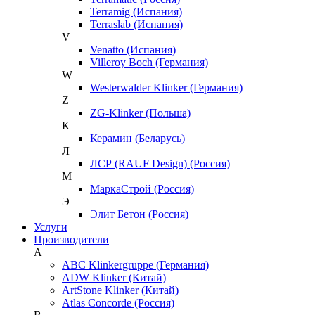
Terramig (Испания)
Terraslab (Испания)
V
Venatto (Испания)
Villeroy Boch (Германия)
W
Westerwalder Klinker (Германия)
Z
ZG-Klinker (Польша)
К
Керамин (Беларусь)
Л
ЛСР (RAUF Design) (Россия)
М
МаркаСтрой (Россия)
Э
Элит Бетон (Россия)
Услуги
Производители
A
ABC Klinkergruppe (Германия)
ADW Klinker (Китай)
ArtStone Klinker (Китай)
Atlas Concorde (Россия)