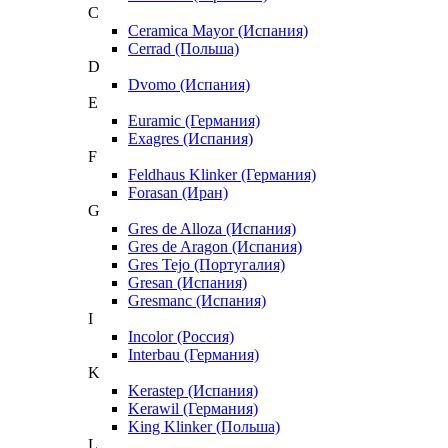
C
Ceramica Mayor (Испания)
Cerrad (Польша)
D
Dvomo (Испания)
E
Euramic (Германия)
Exagres (Испания)
F
Feldhaus Klinker (Германия)
Forasan (Иран)
G
Gres de Alloza (Испания)
Gres de Aragon (Испания)
Gres Tejo (Португалия)
Gresan (Испания)
Gresmanc (Испания)
I
Incolor (Россия)
Interbau (Германия)
K
Kerastep (Испания)
Kerawil (Германия)
King Klinker (Польша)
L