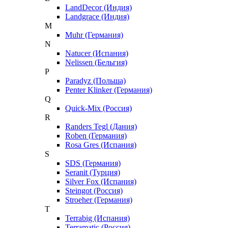
LandDecor (Индия)
Landgrace (Индия)
M
Muhr (Германия)
N
Natucer (Испания)
Nelissen (Бельгия)
P
Paradyz (Польша)
Penter Klinker (Германия)
Q
Quick-Mix (Россия)
R
Randers Tegl (Дания)
Roben (Германия)
Rosa Gres (Испания)
S
SDS (Германия)
Seranit (Турция)
Silver Fox (Испания)
Steingot (Россия)
Stroeher (Германия)
T
Terrabig (Испания)
Terramatic (Россия)