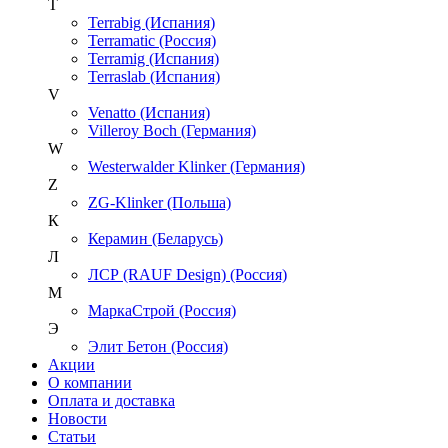
T
Terrabig (Испания)
Terramatic (Россия)
Terramig (Испания)
Terraslab (Испания)
V
Venatto (Испания)
Villeroy Boch (Германия)
W
Westerwalder Klinker (Германия)
Z
ZG-Klinker (Польша)
К
Керамин (Беларусь)
Л
ЛСР (RAUF Design) (Россия)
М
МаркаСтрой (Россия)
Э
Элит Бетон (Россия)
Акции
О компании
Оплата и доставка
Новости
Статьи