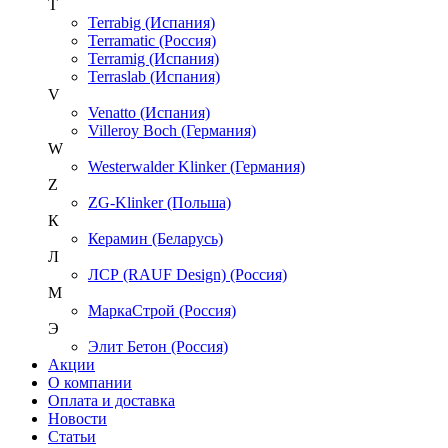
T
Terrabig (Испания)
Terramatic (Россия)
Terramig (Испания)
Terraslab (Испания)
V
Venatto (Испания)
Villeroy Boch (Германия)
W
Westerwalder Klinker (Германия)
Z
ZG-Klinker (Польша)
К
Керамин (Беларусь)
Л
ЛСР (RAUF Design) (Россия)
М
МаркаСтрой (Россия)
Э
Элит Бетон (Россия)
Акции
О компании
Оплата и доставка
Новости
Статьи