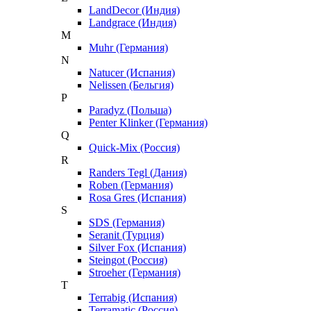
LandDecor (Индия)
Landgrace (Индия)
M
Muhr (Германия)
N
Natucer (Испания)
Nelissen (Бельгия)
P
Paradyz (Польша)
Penter Klinker (Германия)
Q
Quick-Mix (Россия)
R
Randers Tegl (Дания)
Roben (Германия)
Rosa Gres (Испания)
S
SDS (Германия)
Seranit (Турция)
Silver Fox (Испания)
Steingot (Россия)
Stroeher (Германия)
T
Terrabig (Испания)
Terramatic (Россия)