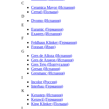
C
Ceramica Mayor (Испания)
Cerrad (Польша)
D
Dvomo (Испания)
E
Euramic (Германия)
Exagres (Испания)
F
Feldhaus Klinker (Германия)
Forasan (Иран)
G
Gres de Alloza (Испания)
Gres de Aragon (Испания)
Gres Tejo (Португалия)
Gresan (Испания)
Gresmanc (Испания)
I
Incolor (Россия)
Interbau (Германия)
K
Kerastep (Испания)
Kerawil (Германия)
King Klinker (Польша)
L