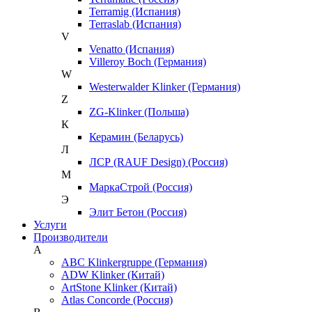
Terramig (Испания)
Terraslab (Испания)
V
Venatto (Испания)
Villeroy Boch (Германия)
W
Westerwalder Klinker (Германия)
Z
ZG-Klinker (Польша)
К
Керамин (Беларусь)
Л
ЛСР (RAUF Design) (Россия)
М
МаркаСтрой (Россия)
Э
Элит Бетон (Россия)
Услуги
Производители
A
ABC Klinkergruppe (Германия)
ADW Klinker (Китай)
ArtStone Klinker (Китай)
Atlas Concorde (Россия)