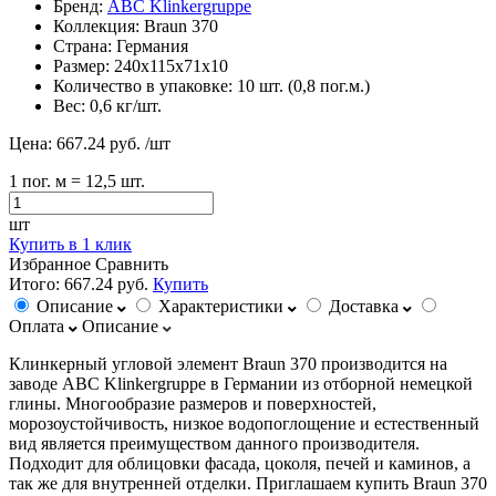
Бренд:
ABC Klinkergruppe
Коллекция:
Braun 370
Страна:
Германия
Размер:
240х115х71х10
Количество в упаковке:
10 шт. (0,8 пог.м.)
Вес:
0,6 кг/шт.
Цена:
667.24 руб.
/шт
1
пог. м
= 12,5 шт.
шт
Купить в 1 клик
Избранное
Сравнить
Итого:
667.24 руб.
Купить
Описание
Характеристики
Доставка
Оплата
Описание
Клинкерный угловой элемент Braun 370 производится на
заводе ABC Klinkergruppe в Германии из отборной немецкой
глины. Многообразие размеров и поверхностей,
морозоустойчивость, низкое водопоглощение и естественный
вид является преимуществом данного производителя.
Подходит для облицовки фасада, цоколя, печей и каминов, а
так же для внутренней отделки. Приглашаем купить Braun 370