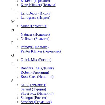
Kerawil (Германия)
King Klinker (Польша)
L
LandDecor (Индия)
Landgrace (Индия)
M
Muhr (Германия)
N
Natucer (Испания)
Nelissen (Бельгия)
P
Paradyz (Польша)
Penter Klinker (Германия)
Q
Quick-Mix (Россия)
R
Randers Tegl (Дания)
Roben (Германия)
Rosa Gres (Испания)
S
SDS (Германия)
Seranit (Турция)
Silver Fox (Испания)
Steingot (Россия)
Stroeher (Германия)