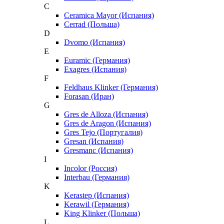
C
Ceramica Mayor (Испания)
Cerrad (Польша)
D
Dvomo (Испания)
E
Euramic (Германия)
Exagres (Испания)
F
Feldhaus Klinker (Германия)
Forasan (Иран)
G
Gres de Alloza (Испания)
Gres de Aragon (Испания)
Gres Tejo (Португалия)
Gresan (Испания)
Gresmanc (Испания)
I
Incolor (Россия)
Interbau (Германия)
K
Kerastep (Испания)
Kerawil (Германия)
King Klinker (Польша)
L