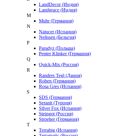
LandDecor (Индия)
Landgrace (Индия)
M
Muhr (Германия)
N
Natucer (Испания)
Nelissen (Бельгия)
P
Paradyz (Польша)
Penter Klinker (Германия)
Q
Quick-Mix (Россия)
R
Randers Tegl (Дания)
Roben (Германия)
Rosa Gres (Испания)
S
SDS (Германия)
Seranit (Турция)
Silver Fox (Испания)
Steingot (Россия)
Stroeher (Германия)
T
Terrabig (Испания)
Terramatic (Россия)