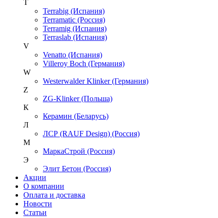
T
Terrabig (Испания)
Terramatic (Россия)
Terramig (Испания)
Terraslab (Испания)
V
Venatto (Испания)
Villeroy Boch (Германия)
W
Westerwalder Klinker (Германия)
Z
ZG-Klinker (Польша)
К
Керамин (Беларусь)
Л
ЛСР (RAUF Design) (Россия)
М
МаркаСтрой (Россия)
Э
Элит Бетон (Россия)
Акции
О компании
Оплата и доставка
Новости
Статьи