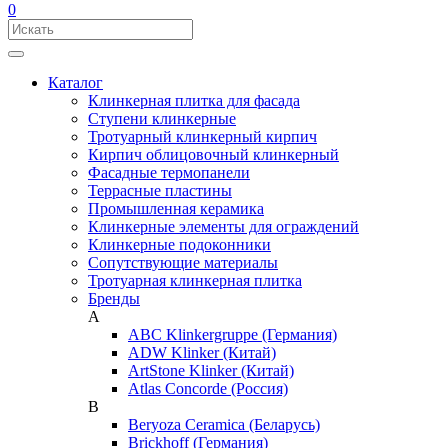
0
Каталог
Клинкерная плитка для фасада
Ступени клинкерные
Тротуарный клинкерный кирпич
Кирпич облицовочный клинкерный
Фасадные термопанели
Террасные пластины
Промышленная керамика
Клинкерные элементы для ограждений
Клинкерные подоконники
Сопутствующие материалы
Тротуарная клинкерная плитка
Бренды
A
ABC Klinkergruppe (Германия)
ADW Klinker (Китай)
ArtStone Klinker (Китай)
Atlas Concorde (Россия)
B
Beryoza Ceramica (Беларусь)
Brickhoff (Германия)