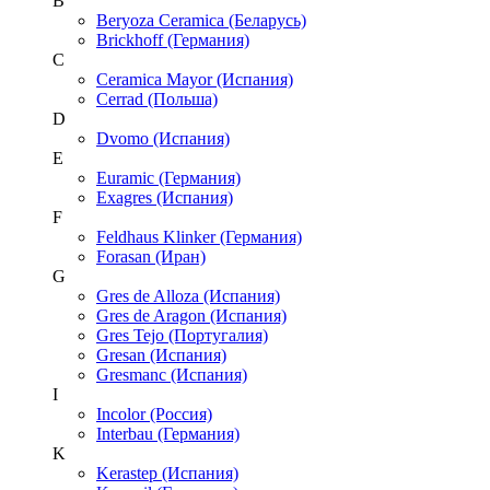
B
Beryoza Ceramica (Беларусь)
Brickhoff (Германия)
C
Ceramica Mayor (Испания)
Cerrad (Польша)
D
Dvomo (Испания)
E
Euramic (Германия)
Exagres (Испания)
F
Feldhaus Klinker (Германия)
Forasan (Иран)
G
Gres de Alloza (Испания)
Gres de Aragon (Испания)
Gres Tejo (Португалия)
Gresan (Испания)
Gresmanc (Испания)
I
Incolor (Россия)
Interbau (Германия)
K
Kerastep (Испания)