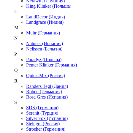
Kerawil (Германия)
King Klinker (Польша)
L
LandDecor (Индия)
Landgrace (Индия)
M
Muhr (Германия)
N
Natucer (Испания)
Nelissen (Бельгия)
P
Paradyz (Польша)
Penter Klinker (Германия)
Q
Quick-Mix (Россия)
R
Randers Tegl (Дания)
Roben (Германия)
Rosa Gres (Испания)
S
SDS (Германия)
Seranit (Турция)
Silver Fox (Испания)
Steingot (Россия)
Stroeher (Германия)