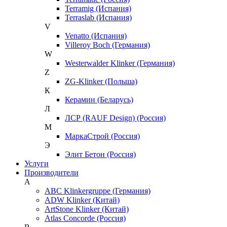
Terramig (Испания)
Terraslab (Испания)
V
Venatto (Испания)
Villeroy Boch (Германия)
W
Westerwalder Klinker (Германия)
Z
ZG-Klinker (Польша)
К
Керамин (Беларусь)
Л
ЛСР (RAUF Design) (Россия)
М
МаркаСтрой (Россия)
Э
Элит Бетон (Россия)
Услуги
Производители
A
ABC Klinkergruppe (Германия)
ADW Klinker (Китай)
ArtStone Klinker (Китай)
Atlas Concorde (Россия)