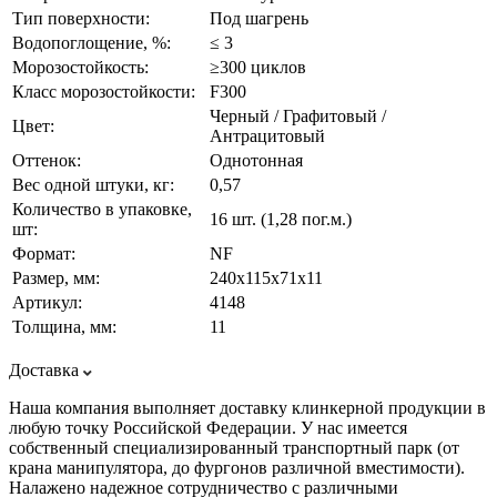
Тип поверхности:
Под шагрень
Водопоглощение, %:
≤ 3
Морозостойкость:
≥300 циклов
Класс морозостойкости:
F300
Черный / Графитовый /
Цвет:
Антрацитовый
Оттенок:
Однотонная
Вес одной штуки, кг:
0,57
Количество в упаковке,
16 шт. (1,28 пог.м.)
шт:
Формат:
NF
Размер, мм:
240х115х71х11
Артикул:
4148
Толщина, мм:
11
Доставка
Наша компания выполняет доставку клинкерной продукции в
любую точку Российской Федерации. У нас имеется
собственный специализированный транспортный парк (от
крана манипулятора, до фургонов различной вместимости).
Налажено надежное сотрудничество с различными