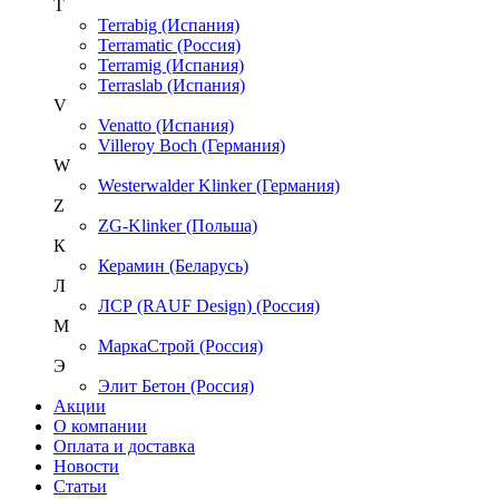
T
Terrabig (Испания)
Terramatic (Россия)
Terramig (Испания)
Terraslab (Испания)
V
Venatto (Испания)
Villeroy Boch (Германия)
W
Westerwalder Klinker (Германия)
Z
ZG-Klinker (Польша)
К
Керамин (Беларусь)
Л
ЛСР (RAUF Design) (Россия)
М
МаркаСтрой (Россия)
Э
Элит Бетон (Россия)
Акции
О компании
Оплата и доставка
Новости
Статьи