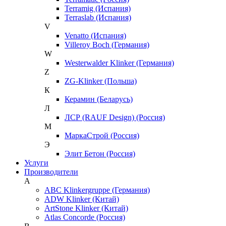
Terramig (Испания)
Terraslab (Испания)
V
Venatto (Испания)
Villeroy Boch (Германия)
W
Westerwalder Klinker (Германия)
Z
ZG-Klinker (Польша)
К
Керамин (Беларусь)
Л
ЛСР (RAUF Design) (Россия)
М
МаркаСтрой (Россия)
Э
Элит Бетон (Россия)
Услуги
Производители
A
ABC Klinkergruppe (Германия)
ADW Klinker (Китай)
ArtStone Klinker (Китай)
Atlas Concorde (Россия)