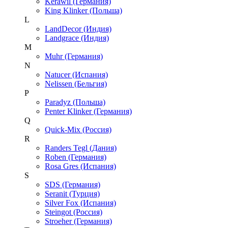
Kerawil (Германия)
King Klinker (Польша)
L
LandDecor (Индия)
Landgrace (Индия)
M
Muhr (Германия)
N
Natucer (Испания)
Nelissen (Бельгия)
P
Paradyz (Польша)
Penter Klinker (Германия)
Q
Quick-Mix (Россия)
R
Randers Tegl (Дания)
Roben (Германия)
Rosa Gres (Испания)
S
SDS (Германия)
Seranit (Турция)
Silver Fox (Испания)
Steingot (Россия)
Stroeher (Германия)