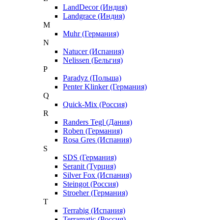
LandDecor (Индия)
Landgrace (Индия)
M
Muhr (Германия)
N
Natucer (Испания)
Nelissen (Бельгия)
P
Paradyz (Польша)
Penter Klinker (Германия)
Q
Quick-Mix (Россия)
R
Randers Tegl (Дания)
Roben (Германия)
Rosa Gres (Испания)
S
SDS (Германия)
Seranit (Турция)
Silver Fox (Испания)
Steingot (Россия)
Stroeher (Германия)
T
Terrabig (Испания)
Terramatic (Россия)