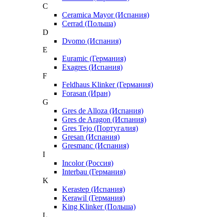
C
Ceramica Mayor (Испания)
Cerrad (Польша)
D
Dvomo (Испания)
E
Euramic (Германия)
Exagres (Испания)
F
Feldhaus Klinker (Германия)
Forasan (Иран)
G
Gres de Alloza (Испания)
Gres de Aragon (Испания)
Gres Tejo (Португалия)
Gresan (Испания)
Gresmanc (Испания)
I
Incolor (Россия)
Interbau (Германия)
K
Kerastep (Испания)
Kerawil (Германия)
King Klinker (Польша)
L