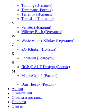
T
Terrabig (Испания)
Terramatic (Россия)
Terramig (Испания)
Terraslab (Испания)
V
Venatto (Испания)
Villeroy Boch (Германия)
W
Westerwalder Klinker (Германия)
Z
ZG-Klinker (Польша)
К
Керамин (Беларусь)
Л
ЛСР (RAUF Design) (Россия)
М
МаркаСтрой (Россия)
Э
Элит Бетон (Россия)
Акции
О компании
Оплата и доставка
Новости
Статьи