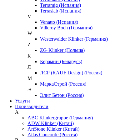
Terramig (Испания)
Terraslab (Испания)
V
Venatto (Испания)
Villeroy Boch (Германия)
W
Westerwalder Klinker (Германия)
Z
ZG-Klinker (Польша)
К
Керамин (Беларусь)
Л
ЛСР (RAUF Design) (Россия)
М
МаркаСтрой (Россия)
Э
Элит Бетон (Россия)
Услуги
Производители
A
ABC Klinkergruppe (Германия)
ADW Klinker (Китай)
ArtStone Klinker (Китай)
Atlas Concorde (Россия)