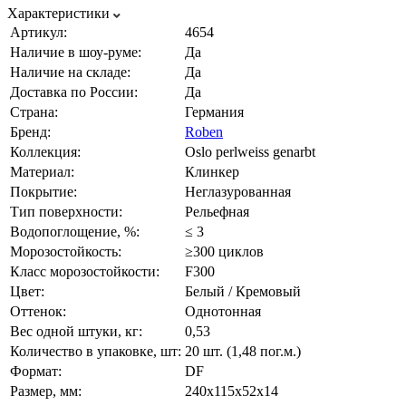
Характеристики
Артикул:
4654
Наличие в шоу-руме:
Да
Наличие на складе:
Да
Доставка по России:
Да
Страна:
Германия
Бренд:
Roben
Коллекция:
Oslo perlweiss genarbt
Материал:
Клинкер
Покрытие:
Неглазурованная
Тип поверхности:
Рельефная
Водопоглощение, %:
≤ 3
Морозостойкость:
≥300 циклов
Класс морозостойкости:
F300
Цвет:
Белый / Кремовый
Оттенок:
Однотонная
Вес одной штуки, кг:
0,53
Количество в упаковке, шт:
20 шт. (1,48 пог.м.)
Формат:
DF
Размер, мм:
240х115х52х14