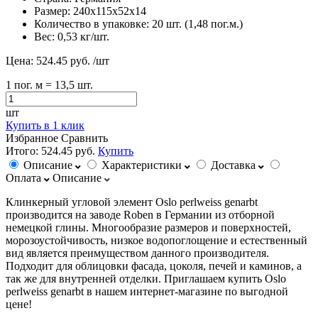
Размер:
240х115х52х14
Количество в упаковке:
20 шт. (1,48 пог.м.)
Вес:
0,53 кг/шт.
Цена:
524.45 руб.
/шт
1
пог. м
= 13,5 шт.
шт
Купить в 1 клик
Избранное
Сравнить
Итого:
524.45 руб.
Купить
Описание
Характеристики
Доставка
Оплата
Описание
Клинкерный угловой элемент Oslo perlweiss genarbt
производится на заводе Roben в Германии из отборной
немецкой глины. Многообразие размеров и поверхностей,
морозоустойчивость, низкое водопоглощение и естественный
вид является преимуществом данного производителя.
Подходит для облицовки фасада, цоколя, печей и каминов, а
так же для внутренней отделки. Приглашаем купить Oslo
perlweiss genarbt в нашем интернет-магазине по выгодной
цене!