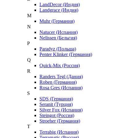
LandDecor (Индия)
Landgrace (Индия)
M
Muhr (Германия)
N
Natucer (Испания)
Nelissen (Бельгия)
P
Paradyz (Польша)
Penter Klinker (Германия)
Q
Quick-Mix (Россия)
R
Randers Tegl (Дания)
Roben (Германия)
Rosa Gres (Испания)
S
SDS (Германия)
Seranit (Турция)
Silver Fox (Испания)
Steingot (Россия)
Stroeher (Германия)
T
Terrabig (Испания)
Terramatic (Россия)