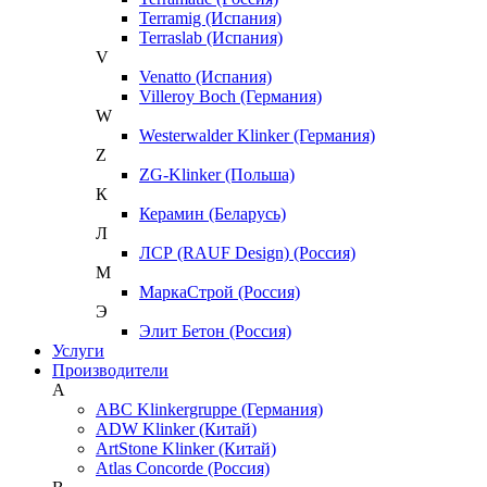
Terramig (Испания)
Terraslab (Испания)
V
Venatto (Испания)
Villeroy Boch (Германия)
W
Westerwalder Klinker (Германия)
Z
ZG-Klinker (Польша)
К
Керамин (Беларусь)
Л
ЛСР (RAUF Design) (Россия)
М
МаркаСтрой (Россия)
Э
Элит Бетон (Россия)
Услуги
Производители
A
ABC Klinkergruppe (Германия)
ADW Klinker (Китай)
ArtStone Klinker (Китай)
Atlas Concorde (Россия)