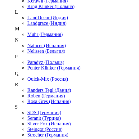
Kerawil (Германия)
King Klinker (Польша)
L
LandDecor (Индия)
Landgrace (Индия)
M
Muhr (Германия)
N
Natucer (Испания)
Nelissen (Бельгия)
P
Paradyz (Польша)
Penter Klinker (Германия)
Q
Quick-Mix (Россия)
R
Randers Tegl (Дания)
Roben (Германия)
Rosa Gres (Испания)
S
SDS (Германия)
Seranit (Турция)
Silver Fox (Испания)
Steingot (Россия)
Stroeher (Германия)