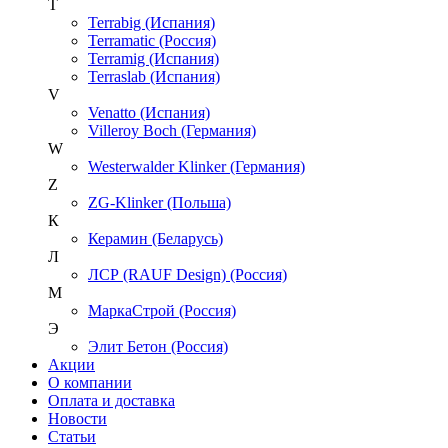
T
Terrabig (Испания)
Terramatic (Россия)
Terramig (Испания)
Terraslab (Испания)
V
Venatto (Испания)
Villeroy Boch (Германия)
W
Westerwalder Klinker (Германия)
Z
ZG-Klinker (Польша)
К
Керамин (Беларусь)
Л
ЛСР (RAUF Design) (Россия)
М
МаркаСтрой (Россия)
Э
Элит Бетон (Россия)
Акции
О компании
Оплата и доставка
Новости
Статьи