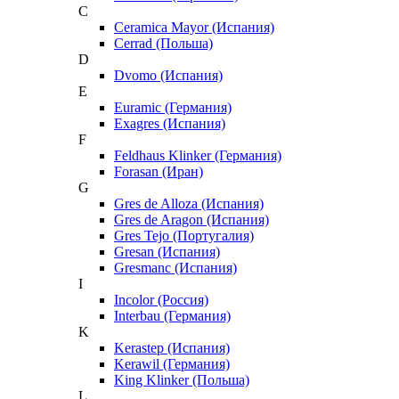
C
Ceramica Mayor (Испания)
Cerrad (Польша)
D
Dvomo (Испания)
E
Euramic (Германия)
Exagres (Испания)
F
Feldhaus Klinker (Германия)
Forasan (Иран)
G
Gres de Alloza (Испания)
Gres de Aragon (Испания)
Gres Tejo (Португалия)
Gresan (Испания)
Gresmanc (Испания)
I
Incolor (Россия)
Interbau (Германия)
K
Kerastep (Испания)
Kerawil (Германия)
King Klinker (Польша)
L