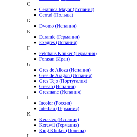
C
Ceramica Mayor (Испания)
Cerrad (Польша)
D
Dvomo (Испания)
E
Euramic (Германия)
Exagres (Испания)
F
Feldhaus Klinker (Германия)
Forasan (Иран)
G
Gres de Alloza (Испания)
Gres de Aragon (Испания)
Gres Tejo (Португалия)
Gresan (Испания)
Gresmanc (Испания)
I
Incolor (Россия)
Interbau (Германия)
K
Kerastep (Испания)
Kerawil (Германия)
King Klinker (Польша)
L