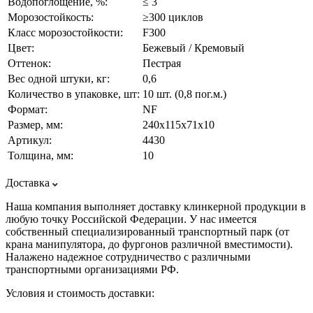
Водопоглощение, %:
≤ 3
Морозостойкость:
≥300 циклов
Класс морозостойкости:
F300
Цвет:
Бежевый / Кремовый
Оттенок:
Пестрая
Вес одной штуки, кг:
0,6
Количество в упаковке, шт:
10 шт. (0,8 пог.м.)
Формат:
NF
Размер, мм:
240х115х71х10
Артикул:
4430
Толщина, мм:
10
Доставка
Наша компания выполняет доставку клинкерной продукции в
любую точку Российской Федерации. У нас имеется
собственный специализированный транспортный парк (от
крана манипулятора, до фургонов различной вместимости).
Налажено надежное сотрудничество с различными
транспортными организациями РФ.
Условия и стоимость доставки: