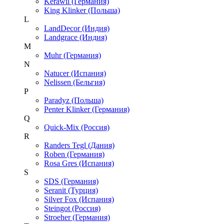
Kerawil (Германия)
King Klinker (Польша)
L
LandDecor (Индия)
Landgrace (Индия)
M
Muhr (Германия)
N
Natucer (Испания)
Nelissen (Бельгия)
P
Paradyz (Польша)
Penter Klinker (Германия)
Q
Quick-Mix (Россия)
R
Randers Tegl (Дания)
Roben (Германия)
Rosa Gres (Испания)
S
SDS (Германия)
Seranit (Турция)
Silver Fox (Испания)
Steingot (Россия)
Stroeher (Германия)