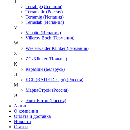
T
Terrabig (Испания)
Terramatic (Россия)
Terramig (Испания)
Terraslab (Испания)
V
Venatto (Испания)
Villeroy Boch (Германия)
W
Westerwalder Klinker (Германия)
Z
ZG-Klinker (Польша)
К
Керамин (Беларусь)
Л
ЛСР (RAUF Design) (Россия)
М
МаркаСтрой (Россия)
Э
Элит Бетон (Россия)
Акции
О компании
Оплата и доставка
Новости
Статьи