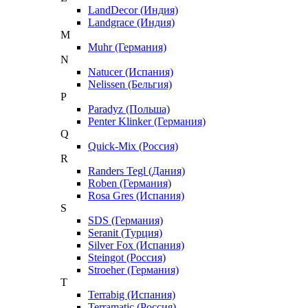
LandDecor (Индия)
Landgrace (Индия)
M
Muhr (Германия)
N
Natucer (Испания)
Nelissen (Бельгия)
P
Paradyz (Польша)
Penter Klinker (Германия)
Q
Quick-Mix (Россия)
R
Randers Tegl (Дания)
Roben (Германия)
Rosa Gres (Испания)
S
SDS (Германия)
Seranit (Турция)
Silver Fox (Испания)
Steingot (Россия)
Stroeher (Германия)
T
Terrabig (Испания)
Terramatic (Россия)