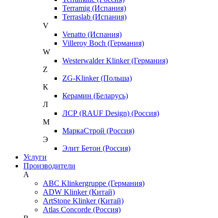
Terramig (Испания)
Terraslab (Испания)
V
Venatto (Испания)
Villeroy Boch (Германия)
W
Westerwalder Klinker (Германия)
Z
ZG-Klinker (Польша)
К
Керамин (Беларусь)
Л
ЛСР (RAUF Design) (Россия)
М
МаркаСтрой (Россия)
Э
Элит Бетон (Россия)
Услуги
Производители
A
ABC Klinkergruppe (Германия)
ADW Klinker (Китай)
ArtStone Klinker (Китай)
Atlas Concorde (Россия)