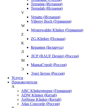
Terramig (Испания)
Terraslab (Испания)
V
Venatto (Испания)
Villeroy Boch (Германия)
W
Westerwalder Klinker (Германия)
Z
ZG-Klinker (Польша)
К
Керамин (Беларусь)
Л
ЛСР (RAUF Design) (Россия)
М
МаркаСтрой (Россия)
Э
Элит Бетон (Россия)
Услуги
Производители
A
ABC Klinkergruppe (Германия)
ADW Klinker (Китай)
ArtStone Klinker (Китай)
Atlas Concorde (Россия)