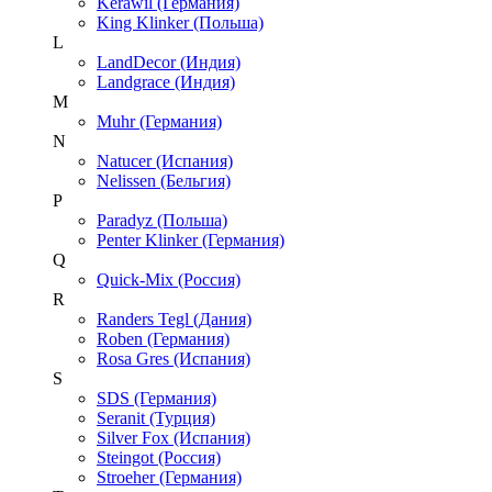
Kerawil (Германия)
King Klinker (Польша)
L
LandDecor (Индия)
Landgrace (Индия)
M
Muhr (Германия)
N
Natucer (Испания)
Nelissen (Бельгия)
P
Paradyz (Польша)
Penter Klinker (Германия)
Q
Quick-Mix (Россия)
R
Randers Tegl (Дания)
Roben (Германия)
Rosa Gres (Испания)
S
SDS (Германия)
Seranit (Турция)
Silver Fox (Испания)
Steingot (Россия)
Stroeher (Германия)