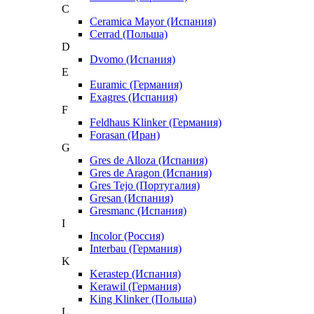
C
Ceramica Mayor (Испания)
Cerrad (Польша)
D
Dvomo (Испания)
E
Euramic (Германия)
Exagres (Испания)
F
Feldhaus Klinker (Германия)
Forasan (Иран)
G
Gres de Alloza (Испания)
Gres de Aragon (Испания)
Gres Tejo (Португалия)
Gresan (Испания)
Gresmanc (Испания)
I
Incolor (Россия)
Interbau (Германия)
K
Kerastep (Испания)
Kerawil (Германия)
King Klinker (Польша)
L