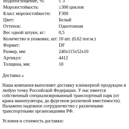
Водопоглощение, %:
≤ 3
Морозостойкость:
≥300 циклов
Класс морозостойкости:
F300
Цвет:
Белый
Оттенок:
Однотонная
Вес одной штуки, кг:
0,5
Количество в упаковке, шт:
10 шт. (0,62 пог.м.)
Формат:
DF
Размер, мм:
240х115х52х10
Артикул:
4412
Толщина, мм:
10
Доставка
Наша компания выполняет доставку клинкерной продукции в
любую точку Российской Федерации. У нас имеется
собственный специализированный транспортный парк (от
крана манипулятора, до фургонов различной вместимости).
Налажено надежное сотрудничество с различными
транспортными организациями РФ.
Условия и стоимость доставки: