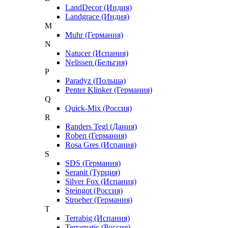
LandDecor (Индия)
Landgrace (Индия)
M
Muhr (Германия)
N
Natucer (Испания)
Nelissen (Бельгия)
P
Paradyz (Польша)
Penter Klinker (Германия)
Q
Quick-Mix (Россия)
R
Randers Tegl (Дания)
Roben (Германия)
Rosa Gres (Испания)
S
SDS (Германия)
Seranit (Турция)
Silver Fox (Испания)
Steingot (Россия)
Stroeher (Германия)
T
Terrabig (Испания)
Terramatic (Россия)