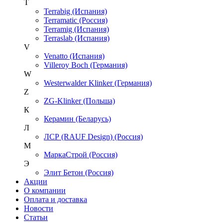
T
Terrabig (Испания)
Terramatic (Россия)
Terramig (Испания)
Terraslab (Испания)
V
Venatto (Испания)
Villeroy Boch (Германия)
W
Westerwalder Klinker (Германия)
Z
ZG-Klinker (Польша)
К
Керамин (Беларусь)
Л
ЛСР (RAUF Design) (Россия)
М
МаркаСтрой (Россия)
Э
Элит Бетон (Россия)
Акции
О компании
Оплата и доставка
Новости
Статьи