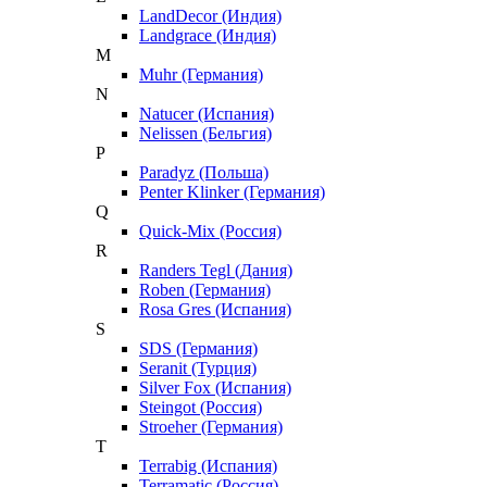
LandDecor (Индия)
Landgrace (Индия)
M
Muhr (Германия)
N
Natucer (Испания)
Nelissen (Бельгия)
P
Paradyz (Польша)
Penter Klinker (Германия)
Q
Quick-Mix (Россия)
R
Randers Tegl (Дания)
Roben (Германия)
Rosa Gres (Испания)
S
SDS (Германия)
Seranit (Турция)
Silver Fox (Испания)
Steingot (Россия)
Stroeher (Германия)
T
Terrabig (Испания)
Terramatic (Россия)