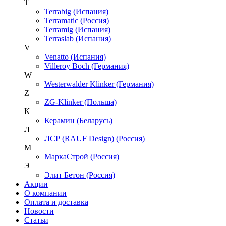
T
Terrabig (Испания)
Terramatic (Россия)
Terramig (Испания)
Terraslab (Испания)
V
Venatto (Испания)
Villeroy Boch (Германия)
W
Westerwalder Klinker (Германия)
Z
ZG-Klinker (Польша)
К
Керамин (Беларусь)
Л
ЛСР (RAUF Design) (Россия)
М
МаркаСтрой (Россия)
Э
Элит Бетон (Россия)
Акции
О компании
Оплата и доставка
Новости
Статьи