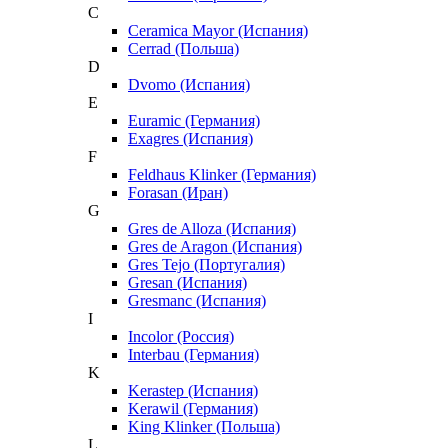
C
Ceramica Mayor (Испания)
Cerrad (Польша)
D
Dvomo (Испания)
E
Euramic (Германия)
Exagres (Испания)
F
Feldhaus Klinker (Германия)
Forasan (Иран)
G
Gres de Alloza (Испания)
Gres de Aragon (Испания)
Gres Tejo (Португалия)
Gresan (Испания)
Gresmanc (Испания)
I
Incolor (Россия)
Interbau (Германия)
K
Kerastep (Испания)
Kerawil (Германия)
King Klinker (Польша)
L