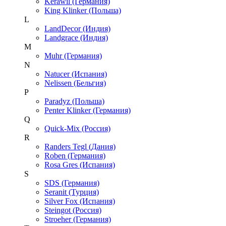
Kerawil (Германия)
King Klinker (Польша)
L
LandDecor (Индия)
Landgrace (Индия)
M
Muhr (Германия)
N
Natucer (Испания)
Nelissen (Бельгия)
P
Paradyz (Польша)
Penter Klinker (Германия)
Q
Quick-Mix (Россия)
R
Randers Tegl (Дания)
Roben (Германия)
Rosa Gres (Испания)
S
SDS (Германия)
Seranit (Турция)
Silver Fox (Испания)
Steingot (Россия)
Stroeher (Германия)