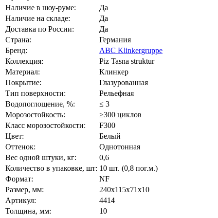
Наличие в шоу-руме:
Да
Наличие на складе:
Да
Доставка по России:
Да
Страна:
Германия
Бренд:
ABC Klinkergruppe
Коллекция:
Piz Tasna struktur
Материал:
Клинкер
Покрытие:
Глазурованная
Тип поверхности:
Рельефная
Водопоглощение, %:
≤ 3
Морозостойкость:
≥300 циклов
Класс морозостойкости:
F300
Цвет:
Белый
Оттенок:
Однотонная
Вес одной штуки, кг:
0,6
Количество в упаковке, шт:
10 шт. (0,8 пог.м.)
Формат:
NF
Размер, мм:
240х115х71х10
Артикул:
4414
Толщина, мм:
10