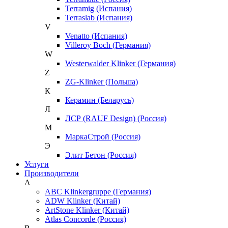
Terramig (Испания)
Terraslab (Испания)
V
Venatto (Испания)
Villeroy Boch (Германия)
W
Westerwalder Klinker (Германия)
Z
ZG-Klinker (Польша)
К
Керамин (Беларусь)
Л
ЛСР (RAUF Design) (Россия)
М
МаркаСтрой (Россия)
Э
Элит Бетон (Россия)
Услуги
Производители
A
ABC Klinkergruppe (Германия)
ADW Klinker (Китай)
ArtStone Klinker (Китай)
Atlas Concorde (Россия)